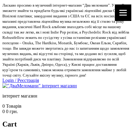
Ласкаво просимо в музичний інтернет-магазин “Два меломани”. У нас Ви
зможете знайти та придбати будь-які українські ліцензійні диски CD, DVD,
Вінілові платівки; закордонні видання з США та ЄС на всіх носіях. В
магазині представлена ліцензійна музика незалежно від її стилю та року
видання, класичні Hard Rock альбоми знаходять собі місце на нашому
складі так же легко, як і нові Indie Pop релізи, а Psychedelic Rock від лейбла
Robustfellow лежить по сусідству з усіма останніми релізами української
попсцени – Onuka, The Hardkiss, Monatik, Бумбокс, Океан Ельзи, Скрябін,
тощо. Ви завжди можете звертатись до нас із запитанням щодо замовлення
музичних видань, які відсутні на сторінці, та ми додамо всі зусилля, щоб
знайти потрібний диск чи платівку. Замовлення відправляємо по всій
Україні (Харків, Львів, Дніпро, Одеса), у Києві працює доставляння
кур’єром та самовивіз, також можна отримати замовлення майже у любій
точці світу. Слухайте якісну музику, гарного дня!
Login
/
Реєстрація
інтернет магазин
0
Товарів
0
0
грн.
Cart