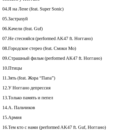
04.Я на Лене (feat. Super Sonic)
05.Застрахуй
06.Качели (feat. Guf)
07.Не стесняйся (performed AK47 ft. Ноггано)
08.Городское стерео (feat. Смоки Мо)
09.Страшный фильм (performed AK47 ft. Ноггано)
10.Птицы
11.Зять (feat. Жора “Папа”)
12.У Ноггано депрессия
13.Только память и пепел
14.А. Пальчиков
15.Армия
16.Тем кто с нами (performed AK47 ft. Guf, Ноггано)