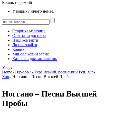
Кошик порожній
У кошику нічого немає.
Сторінка магазину
Оплата та доставка
Наші контакти
Як нас знайти
Кошик
Мій обліковий запис
Каталоги для замовленнь
Угору
Home
/
Hip-hop
/
- Український, російський Реп, Хіп-
Хоп
/ Ноггано – Песни Высшей Пробы
Ноггано – Песни Высшей
Пробы