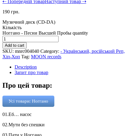
⇠ Попередній товар
Наступний товар ⇢
190
грн.
Музичний диск (CD-DA)
Кількість
Ноггано - Песни Высшей Пробы quantity
Add to cart
SKU:
mnrc004040
Category:
- Український, російський Реп,
Хіп-Хоп
Tag:
MOON records
Description
Запит про товар
Про цей товар:
Усі товари: Ноггано
01.Еб… насос
02.Мути без спешки
03.Пати у Ноггано