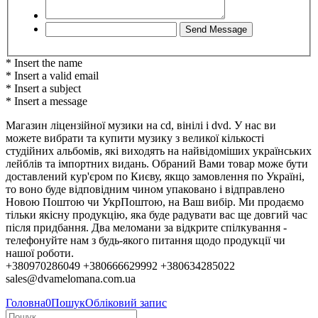
* Insert the name
* Insert a valid email
* Insert a subject
* Insert a message
Магазин ліцензійної музики на cd, вінілі і dvd. У нас ви
можете вибрати та купити музику з великої кількості
студійних альбомів, які виходять на найвідоміших українських
лейблів та імпортних видань. Обраний Вами товар може бути
доставлений кур'єром по Києву, якщо замовлення по Україні,
то воно буде відповідним чином упаковано і відправлено
Новою Поштою чи УкрПоштою, на Ваш вибір. Ми продаємо
тільки якісну продукцію, яка буде радувати вас ще довгий час
після придбання. Два меломани за відкрите спілкування -
телефонуйте нам з будь-якого питання щодо продукції чи
нашої роботи.
+380970286049 +380666629992 +380634285022
sales@dvamelomana.com.ua
Головна
0
Пошук
Обліковий запис