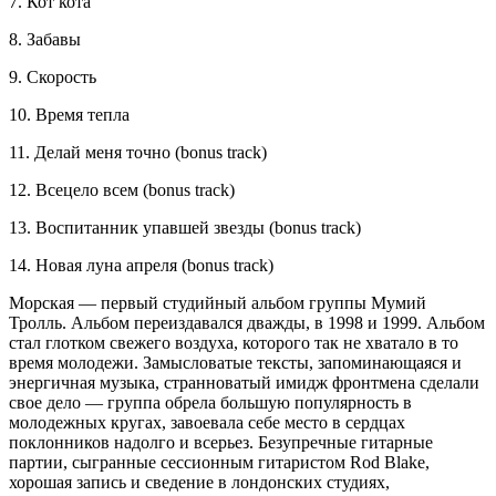
7. Кот кота
8. Забавы
9. Скорость
10. Время тепла
11. Делай меня точно (bonus track)
12. Всецело всем (bonus track)
13. Воспитанник упавшей звезды (bonus track)
14. Новая луна апреля (bonus track)
Морская — первый студийный альбом группы Мумий
Тролль. Альбом переиздавался дважды, в 1998 и 1999. Альбом
стал глотком свежего воздуха, которого так не хватало в то
время молодежи. Замысловатые тексты, запоминающаяся и
энергичная музыка, странноватый имидж фронтмена сделали
свое дело — группа обрела большую популярность в
молодежных кругах, завоевала себе место в сердцах
поклонников надолго и всерьез. Безупречные гитарные
партии, сыгранные сессионным гитаристом Rod Blake,
хорошая запись и сведение в лондонских студиях,