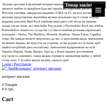
Товар закінчився
Ласкаво просимо в музичний інтернет-магазин “Два меломани”. У нас Ви
зможете знайти та придбати будь-які українські ліцензійні диски CD, DVD,
Вінілові платівки; закордонні видання з США та ЄС на всіх носіях. В
магазині представлена ліцензійна музика незалежно від її стилю та року
видання, класичні Hard Rock альбоми знаходять собі місце на нашому
складі так же легко, як і нові Indie Pop релізи, а Psychedelic Rock від лейбла
Robustfellow лежить по сусідству з усіма останніми релізами української
попсцени – Onuka, The Hardkiss, Monatik, Бумбокс, Океан Ельзи, Скрябін,
тощо. Ви завжди можете звертатись до нас із запитанням щодо замовлення
музичних видань, які відсутні на сторінці, та ми додамо всі зусилля, щоб
знайти потрібний диск чи платівку. Замовлення відправляємо по всій
Україні (Харків, Львів, Дніпро, Одеса), у Києві працює доставляння
кур’єром та самовивіз, також можна отримати замовлення майже у любій
точці світу. Слухайте якісну музику, гарного дня!
Login
/
Реєстрація
інтернет магазин
0
Товарів
0
0
грн.
Cart