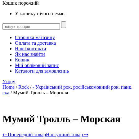
Кошик порожній
У кошику нічого немає.
Сторінка магазину
Оплата та доставка
Наші контакти
Як нас знайти
Кошик
Мій обліковий запис
Каталоги для замовленнь
Угору
Home
/
Rock
/
- Український рок, російськомовний рок, панк,
ска
/ Мумий Тролль – Морская
Мумий Тролль – Морская
⇠ Попередній товар
Наступний товар ⇢