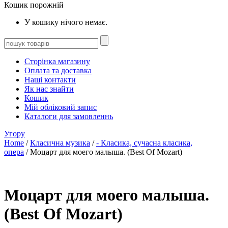
Кошик порожній
У кошику нічого немає.
Сторінка магазину
Оплата та доставка
Наші контакти
Як нас знайти
Кошик
Мій обліковий запис
Каталоги для замовленнь
Угору
Home
/
Класична музика
/
- Класика, сучасна класика,
опера
/ Моцарт для моего малыша. (Best Of Mozart)
Моцарт для моего малыша.
(Best Of Mozart)