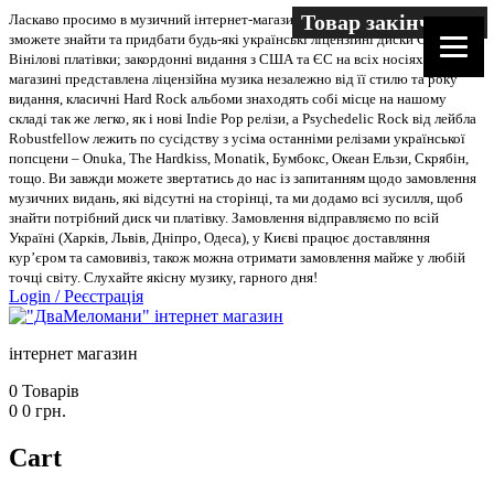
Товар закінчився
Ласкаво просимо в музичний інтернет-магазин “Два меломани”. У нас Ви
зможете знайти та придбати будь-які українські ліцензійні диски CD, DVD,
Вінілові платівки; закордонні видання з США та ЄС на всіх носіях. В
магазині представлена ліцензійна музика незалежно від її стилю та року
видання, класичні Hard Rock альбоми знаходять собі місце на нашому
складі так же легко, як і нові Indie Pop релізи, а Psychedelic Rock від лейбла
Robustfellow лежить по сусідству з усіма останніми релізами української
попсцени – Onuka, The Hardkiss, Monatik, Бумбокс, Океан Ельзи, Скрябін,
тощо. Ви завжди можете звертатись до нас із запитанням щодо замовлення
музичних видань, які відсутні на сторінці, та ми додамо всі зусилля, щоб
знайти потрібний диск чи платівку. Замовлення відправляємо по всій
Україні (Харків, Львів, Дніпро, Одеса), у Києві працює доставляння
кур’єром та самовивіз, також можна отримати замовлення майже у любій
точці світу. Слухайте якісну музику, гарного дня!
Login
/
Реєстрація
інтернет магазин
0
Товарів
0
0
грн.
Cart