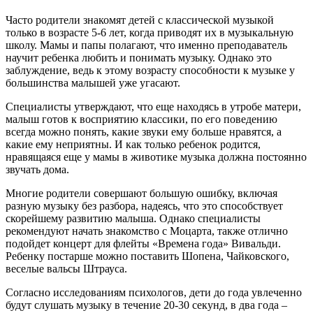
Часто родители знакомят детей с классической музыкой
только в возрасте 5-6 лет, когда приводят их в музыкальную
школу. Мамы и папы полагают, что именно преподаватель
научит ребенка любить и понимать музыку. Однако это
заблуждение, ведь к этому возрасту способности к музыке у
большинства малышей уже угасают.
Специалисты утверждают, что еще находясь в утробе матери,
малыш готов к восприятию классики, по его поведению
всегда можно понять, какие звуки ему больше нравятся, а
какие ему неприятны. И как только ребенок родится,
нравящаяся еще у мамы в животике музыка должна постоянно
звучать дома.
Многие родители совершают большую ошибку, включая
разную музыку без разбора, надеясь, что это способствует
скорейшему развитию малыша. Однако специалисты
рекомендуют начать знакомство с Моцарта, также отлично
подойдет концерт для флейты «Времена года» Вивальди.
Ребенку постарше можно поставить Шопена, Чайковского,
веселые вальсы Штрауса.
Согласно исследованиям психологов, дети до года увлеченно
будут слушать музыку в течение 20-30 секунд, в два года –