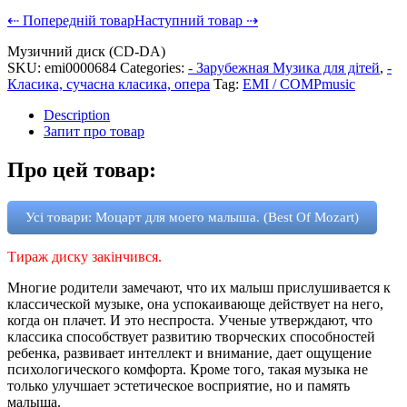
⇠ Попередній товар
Наступний товар ⇢
Музичний диск (CD-DA)
SKU:
emi0000684
Categories:
- Зарубежная Музика для дітей
,
-
Класика, сучасна класика, опера
Tag:
EMI / COMPmusic
Description
Запит про товар
Про цей товар:
Усі товари: Моцарт для моего малыша. (Best Of Mozart)
Тираж диску закінчився.
Многие родители замечают, что их малыш прислушивается к
классической музыке, она успокаивающе действует на него,
когда он плачет. И это неспроста. Ученые утверждают, что
классика способствует развитию творческих способностей
ребенка, развивает интеллект и внимание, дает ощущение
психологического комфорта. Кроме того, такая музыка не
только улучшает эстетическое восприятие, но и память
малыша.