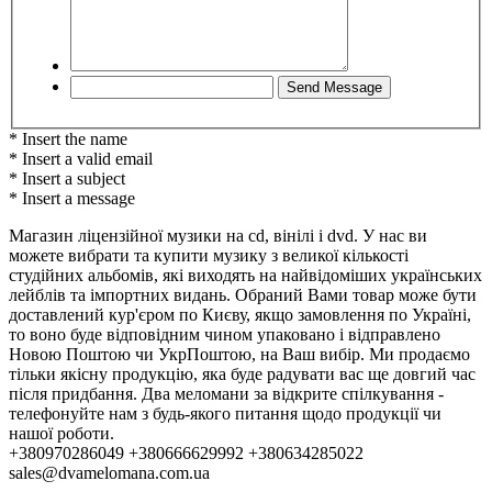
* Insert the name
* Insert a valid email
* Insert a subject
* Insert a message
Магазин ліцензійної музики на cd, вінілі і dvd. У нас ви
можете вибрати та купити музику з великої кількості
студійних альбомів, які виходять на найвідоміших українських
лейблів та імпортних видань. Обраний Вами товар може бути
доставлений кур'єром по Києву, якщо замовлення по Україні,
то воно буде відповідним чином упаковано і відправлено
Новою Поштою чи УкрПоштою, на Ваш вибір. Ми продаємо
тільки якісну продукцію, яка буде радувати вас ще довгий час
після придбання. Два меломани за відкрите спілкування -
телефонуйте нам з будь-якого питання щодо продукції чи
нашої роботи.
+380970286049 +380666629992 +380634285022
sales@dvamelomana.com.ua