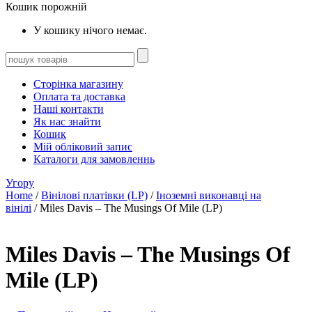
Кошик порожній
У кошику нічого немає.
Сторінка магазину
Оплата та доставка
Наші контакти
Як нас знайти
Кошик
Мій обліковий запис
Каталоги для замовленнь
Угору
Home
/
Вінілові платівки (LP)
/
Іноземні виконавці на
вінілі
/ Miles Davis – The Musings Of Mile (LP)
Miles Davis – The Musings Of
Mile (LP)