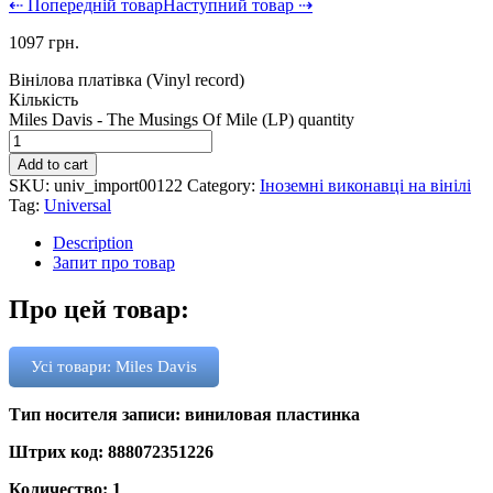
⇠ Попередній товар
Наступний товар ⇢
1097
грн.
Вінілова платівка (Vinyl record)
Кількість
Miles Davis - The Musings Of Mile (LP) quantity
Add to cart
SKU:
univ_import00122
Category:
Іноземні виконавці на вінілі
Tag:
Universal
Description
Запит про товар
Про цей товар:
Усі товари: Miles Davis
Тип носителя записи: виниловая пластинка
Штрих код: 888072351226
Количество: 1