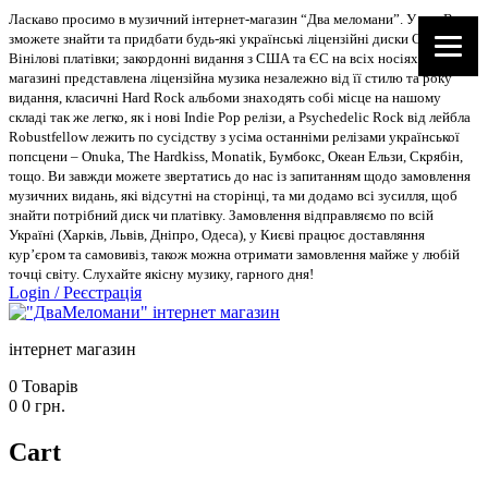
Ласкаво просимо в музичний інтернет-магазин “Два меломани”. У нас Ви
зможете знайти та придбати будь-які українські ліцензійні диски CD, DVD,
Вінілові платівки; закордонні видання з США та ЄС на всіх носіях. В
магазині представлена ліцензійна музика незалежно від її стилю та року
видання, класичні Hard Rock альбоми знаходять собі місце на нашому
складі так же легко, як і нові Indie Pop релізи, а Psychedelic Rock від лейбла
Robustfellow лежить по сусідству з усіма останніми релізами української
попсцени – Onuka, The Hardkiss, Monatik, Бумбокс, Океан Ельзи, Скрябін,
тощо. Ви завжди можете звертатись до нас із запитанням щодо замовлення
музичних видань, які відсутні на сторінці, та ми додамо всі зусилля, щоб
знайти потрібний диск чи платівку. Замовлення відправляємо по всій
Україні (Харків, Львів, Дніпро, Одеса), у Києві працює доставляння
кур’єром та самовивіз, також можна отримати замовлення майже у любій
точці світу. Слухайте якісну музику, гарного дня!
Login
/
Реєстрація
інтернет магазин
0
Товарів
0
0
грн.
Cart