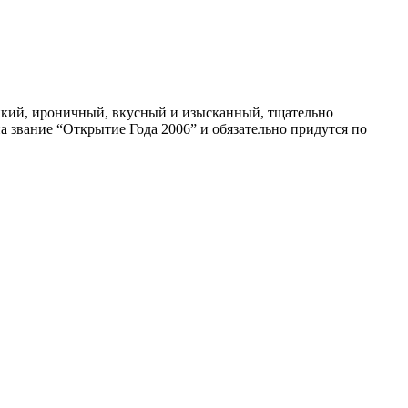
онкий, ироничный, вкусный и изысканный, тщательно
 звание “Открытие Года 2006” и обязательно придутся по