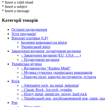
* Insert a valid email
* Insert a subject
* Insert a message
Категорії товарів
Останні надходження
Хіти продажів!
Вінілові платівки (LP)
Іноземні виконавці на вінілі
Український вініл
Закордонні видання, подарункові видання
– Закордонні видання (EU, USA, …)
– Подарункові видання
Українська музика
– Видавництво “Країна Мрій”
– Музика сучасних українських виконавців
– Народні пісні, народні інструменти, естрада
Rock
– Alternative rock, nu metal, industrial
– Classic Rock, Art-rock, sympho
– Heavy metal, metalcore, power, hard rock
– Український рок, російськомовний рок, панк, ска
Pop
– Disco,retro