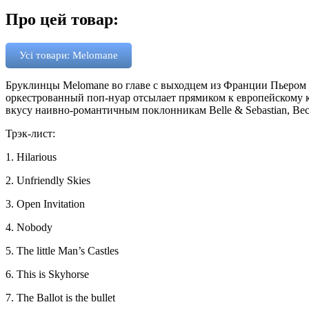
Про цей товар:
Усі товари: Melomane
Бруклинцы Melomane во главе с выходцем из Франции Пьером 
оркестрованный поп-нуар отсылает прямиком к европейскому к
вкусу наивно-романтичным поклонникам Belle & Sebastian, Beck,
Трэк-лист:
1. Hilarious
2. Unfriendly Skies
3. Open Invitation
4. Nobody
5. The little Man’s Castles
6. This is Skyhorse
7. The Ballot is the bullet