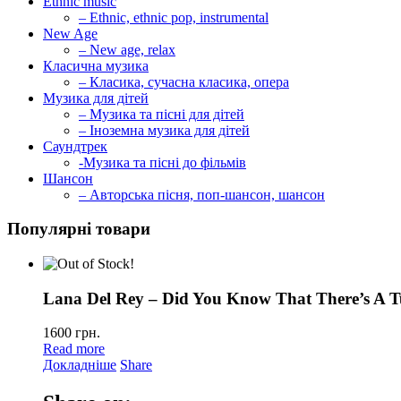
Ethnic music
– Ethnic, ethnic pop, instrumental
New Age
– New age, relax
Класична музика
– Класика, сучасна класика, опера
Музика для дітей
– Музика та пісні для дітей
– Іноземна музика для дітей
Саундтрек
-Музика та пісні до фільмів
Шансон
– Авторська пісня, поп-шансон, шансон
Популярні товари
Lana Del Rey – Did You Know That There’s A T
1600
грн.
Read more
Докладніше
Share