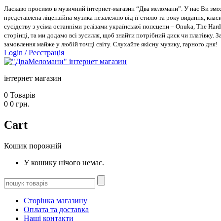
Ласкаво просимо в музичний інтернет-магазин “Два меломани”. У нас Ви зможе
представлена ліцензійна музика незалежно від її стилю та року видання, класи
сусідству з усіма останніми релізами української попсцени – Onuka, The Hard
сторінці, та ми додамо всі зусилля, щоб знайти потрібний диск чи платівку. 
замовлення майже у любій точці світу. Слухайте якісну музику, гарного дня!
Login
/
Реєстрація
інтернет магазин
0
Товарів
0
0
грн.
Cart
Кошик порожній
У кошику нічого немає.
Сторінка магазину
Оплата та доставка
Наші контакти