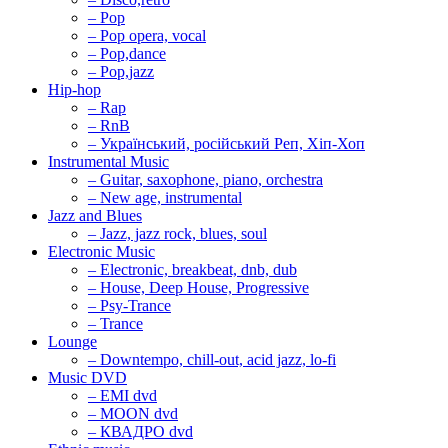
– Pop
– Pop opera, vocal
– Pop,dance
– Pop,jazz
Hip-hop
– Rap
– RnB
– Український, російський Реп, Хіп-Хоп
Instrumental Music
– Guitar, saxophone, piano, orchestra
– New age, instrumental
Jazz and Blues
– Jazz, jazz rock, blues, soul
Electronic Music
– Electronic, breakbeat, dnb, dub
– House, Deep House, Progressive
– Psy-Trance
– Trance
Lounge
– Downtempo, chill-out, acid jazz, lo-fi
Music DVD
– EMI dvd
– MOON dvd
– КВАДРО dvd