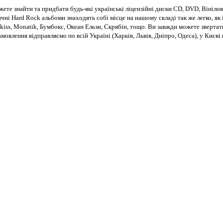
те знайти та придбати будь-які українські ліцензійні диски CD, DVD, Вінілові
чні Hard Rock альбоми знаходять собі місце на нашому складі так же легко, як і
kiss, Monatik, Бумбокс, Океан Ельзи, Скрябін, тощо. Ви завжди можете звертат
Замовлення відправляємо по всій Україні (Харків, Львів, Дніпро, Одеса), у Киє