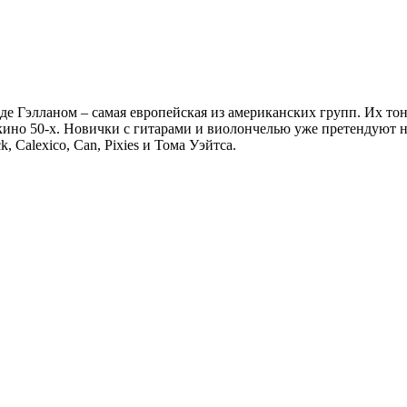
де Гэлланом – cамая европейская из американских групп. Их т
ино 50-х. Новички с гитарами и виолончелью уже претендуют на
 Calexico, Can, Piхies и Тома Уэйтса.