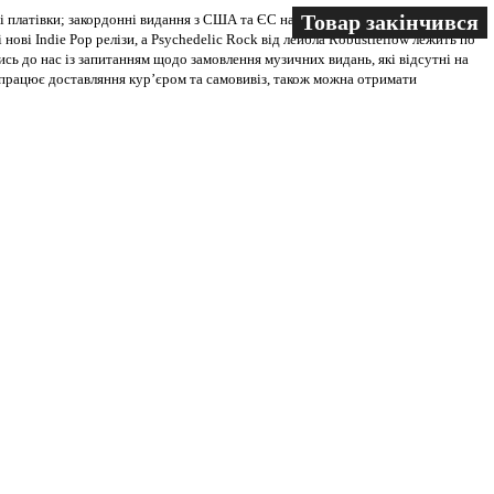
Товар закінчився
Товар закінчився
 платівки; закордонні видання з США та ЄС на всіх носіях. В магазині
 нові Indie Pop релізи, а Psychedelic Rock від лейбла Robustfellow лежить по
ись до нас із запитанням щодо замовлення музичних видань, які відсутні на
ві працює доставляння кур’єром та самовивіз, також можна отримати