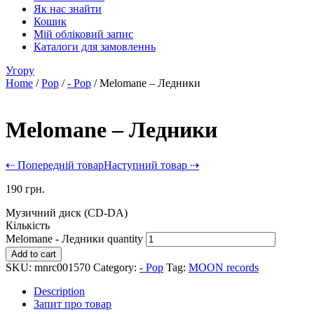
Як нас знайти
Кошик
Мій обліковий запис
Каталоги для замовленнь
Угору
Home
/
Pop
/
- Pop
/ Melomane – Ледники
Melomane – Ледники
⇠ Попередній товар
Наступний товар ⇢
190
грн.
Музичний диск (CD-DA)
Кількість
Melomane - Ледники quantity
Add to cart
SKU:
mnrc001570
Category:
- Pop
Tag:
MOON records
Description
Запит про товар