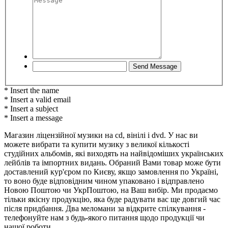
* Insert the name
* Insert a valid email
* Insert a subject
* Insert a message
Магазин ліцензійної музики на cd, вінілі і dvd. У нас ви
можете вибрати та купити музику з великої кількості
студійних альбомів, які виходять на найвідоміших українських
лейблів та імпортних видань. Обраний Вами товар може бути
доставлений кур'єром по Києву, якщо замовлення по Україні,
то воно буде відповідним чином упаковано і відправлено
Новою Поштою чи УкрПоштою, на Ваш вибір. Ми продаємо
тільки якісну продукцію, яка буде радувати вас ще довгий час
після придбання. Два меломани за відкрите спілкування -
телефонуйте нам з будь-якого питання щодо продукції чи
нашої роботи.