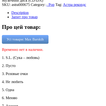
Музичний диск (CD-DA)
SKU:
astra000675
Category:
- Pop
Tag:
Астра рекордс
Description
Запит про товар
Про цей товар:
Усі товари: Max Barskih
Временно нет в наличии.
1. S.L. (Сука – любовь)
2. Пусто
3. Розовые очки
4. Не любить
5. Одна
6. Меняю
7. Агония