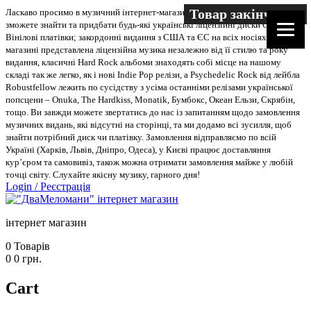
Товар закінчився
Ласкаво просимо в музичний інтернет-магазин “Два меломани”. У нас Ви
зможете знайти та придбати будь-які українські ліцензійні диски CD, DVD,
Вінілові платівки; закордонні видання з США та ЄС на всіх носіях. В
магазині представлена ліцензійна музика незалежно від її стилю та року
видання, класичні Hard Rock альбоми знаходять собі місце на нашому
складі так же легко, як і нові Indie Pop релізи, а Psychedelic Rock від лейбла
Robustfellow лежить по сусідству з усіма останніми релізами української
попсцени – Onuka, The Hardkiss, Monatik, Бумбокс, Океан Ельзи, Скрябін,
тощо. Ви завжди можете звертатись до нас із запитанням щодо замовлення
музичних видань, які відсутні на сторінці, та ми додамо всі зусилля, щоб
знайти потрібний диск чи платівку. Замовлення відправляємо по всій
Україні (Харків, Львів, Дніпро, Одеса), у Києві працює доставляння
кур’єром та самовивіз, також можна отримати замовлення майже у любій
точці світу. Слухайте якісну музику, гарного дня!
Login
/
Реєстрація
інтернет магазин
0
Товарів
0
0
грн.
Cart