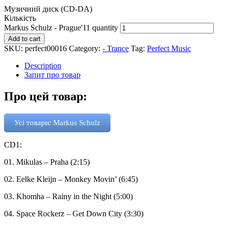
Музичний диск (CD-DA)
Кількість
Markus Schulz - Prague'11 quantity
Add to cart
SKU:
perfect00016
Category:
- Trance
Tag:
Perfect Music
Description
Запит про товар
Про цей товар:
Усі товари: Markus Schulz
CD1:
01. Mikulas – Praha (2:15)
02. Eelke Kleijn – Monkey Movin’ (6:45)
03. Khomha – Rainy in the Night (5:00)
04. Space Rockerz – Get Down City (3:30)