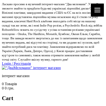
Ласкаво просимо в музичний інтернет-магазин “Два меломани”. У нас Ви
зможете знайти та придбати будь-які українські ліцензійні диски CD, DVD,
Вінілові платівки; закордонні видання з США та ЄС на всіх носіях. В
магазині представлена ліцензійна музика незалежно від її стилю та року
видання, класичні Hard Rock альбоми знаходять собі місце на нашому
складі так же легко, як і нові Indie Pop релізи, а Psychedelic Rock від лейбла
Robustfellow лежить по сусідству з усіма останніми релізами української
попсцени – Onuka, The Hardkiss, Monatik, Бумбокс, Океан Ельзи, Скрябін,
тощо. Ви завжди можете звертатись до нас із запитанням щодо замовлення
музичних видань, які відсутні на сторінці, та ми додамо всі зусилля, щоб
знайти потрібний диск чи платівку. Замовлення відправляємо по всій
Україні (Харків, Львів, Дніпро, Одеса), у Києві працює доставляння
кур’єром та самовивіз, також можна отримати замовлення майже у любій
точці світу. Слухайте якісну музику, гарного дня!
Login
/
Реєстрація
інтернет магазин
0
Товарів
0
0
грн.
Cart