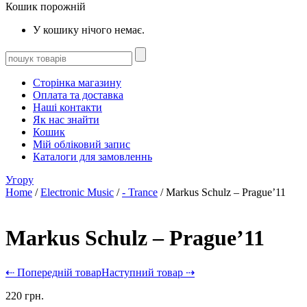
Кошик порожній
У кошику нічого немає.
Сторінка магазину
Оплата та доставка
Наші контакти
Як нас знайти
Кошик
Мій обліковий запис
Каталоги для замовленнь
Угору
Home
/
Electronic Music
/
- Trance
/ Markus Schulz – Prague’11
Markus Schulz – Prague’11
⇠ Попередній товар
Наступний товар ⇢
220
грн.