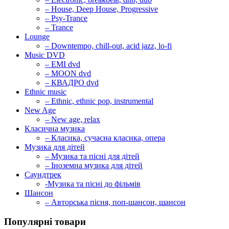
– House, Deep House, Progressive
– Psy-Trance
– Trance
Lounge
– Downtempo, chill-out, acid jazz, lo-fi
Music DVD
– EMI dvd
– MOON dvd
– КВАДРО dvd
Ethnic music
– Ethnic, ethnic pop, instrumental
New Age
– New age, relax
Класична музика
– Класика, сучасна класика, опера
Музика для дітей
– Музика та пісні для дітей
– Іноземна музика для дітей
Саундтрек
-Музика та пісні до фільмів
Шансон
– Авторська пісня, поп-шансон, шансон
Популярні товари