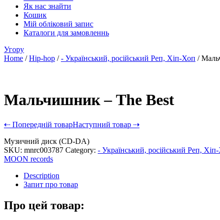
Як нас знайти
Кошик
Мій обліковий запис
Каталоги для замовленнь
Угору
Home
/
Hip-hop
/
- Український, російський Реп, Хіп-Хоп
/ Маль
Мальчишник – The Best
⇠ Попередній товар
Наступний товар ⇢
Музичний диск (CD-DA)
SKU:
mnrc003787
Category:
- Український, російський Реп, Хіп
MOON records
Description
Запит про товар
Про цей товар: