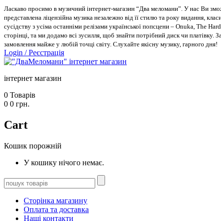
Ласкаво просимо в музичний інтернет-магазин “Два меломани”. У нас Ви зможе
представлена ліцензійна музика незалежно від її стилю та року видання, класи
сусідству з усіма останніми релізами української попсцени – Onuka, The Hard
сторінці, та ми додамо всі зусилля, щоб знайти потрібний диск чи платівку. 
замовлення майже у любій точці світу. Слухайте якісну музику, гарного дня!
Login
/
Реєстрація
інтернет магазин
0
Товарів
0
0
грн.
Cart
Кошик порожній
У кошику нічого немає.
Сторінка магазину
Оплата та доставка
Наші контакти