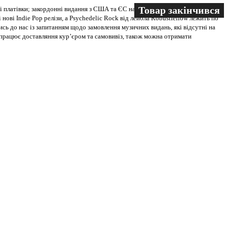
Товар закінчився
Товар закінчився
Товар закінчився
 платівки; закордонні видання з США та ЄС на всіх носіях. В магазині
 нові Indie Pop релізи, а Psychedelic Rock від лейбла Robustfellow лежить по
ись до нас із запитанням щодо замовлення музичних видань, які відсутні на
ві працює доставляння кур’єром та самовивіз, також можна отримати