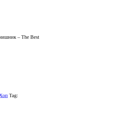
чишник – The Best
-Хоп
Tag: