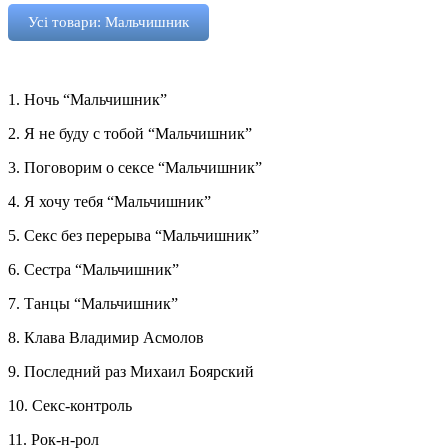
Усі товари: Мальчишник
1. Ночь “Мальчишник”
2. Я не буду с тобой “Мальчишник”
3. Поговорим о сексе “Мальчишник”
4. Я хочу тебя “Мальчишник”
5. Секс без перерыва “Мальчишник”
6. Сестра “Мальчишник”
7. Танцы “Мальчишник”
8. Клава Владимир Асмолов
9. Последний раз Михаил Боярский
10. Секс-контроль
11. Рок-н-рол