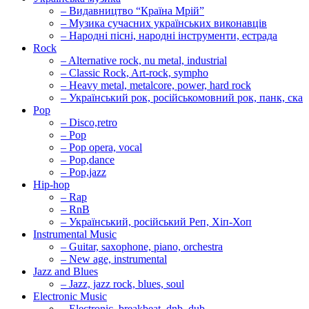
– Видавництво “Країна Мрій”
– Музика сучасних українських виконавців
– Народні пісні, народні інструменти, естрада
Rock
– Alternative rock, nu metal, industrial
– Classic Rock, Art-rock, sympho
– Heavy metal, metalcore, power, hard rock
– Український рок, російськомовний рок, панк, ска
Pop
– Disco,retro
– Pop
– Pop opera, vocal
– Pop,dance
– Pop,jazz
Hip-hop
– Rap
– RnB
– Український, російський Реп, Хіп-Хоп
Instrumental Music
– Guitar, saxophone, piano, orchestra
– New age, instrumental
Jazz and Blues
– Jazz, jazz rock, blues, soul
Electronic Music
– Electronic, breakbeat, dnb, dub