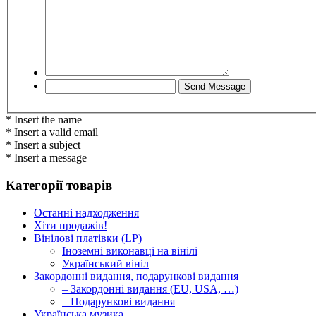
* Insert the name
* Insert a valid email
* Insert a subject
* Insert a message
Категорії товарів
Останні надходження
Хіти продажів!
Вінілові платівки (LP)
Іноземні виконавці на вінілі
Український вініл
Закордонні видання, подарункові видання
– Закордонні видання (EU, USA, …)
– Подарункові видання
Українська музика