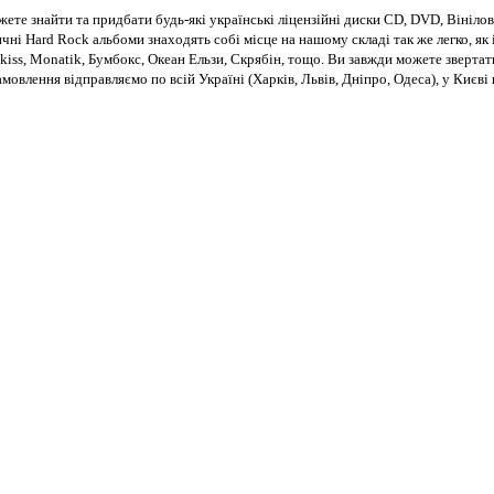
те знайти та придбати будь-які українські ліцензійні диски CD, DVD, Вінілові
чні Hard Rock альбоми знаходять собі місце на нашому складі так же легко, як і
kiss, Monatik, Бумбокс, Океан Ельзи, Скрябін, тощо. Ви завжди можете звертат
Замовлення відправляємо по всій Україні (Харків, Львів, Дніпро, Одеса), у Киє