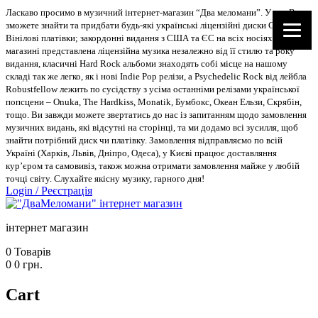
Ласкаво просимо в музичний інтернет-магазин “Два меломани”. У нас Ви
зможете знайти та придбати будь-які українські ліцензійні диски CD, DVD,
Вінілові платівки; закордонні видання з США та ЄС на всіх носіях. В
магазині представлена ліцензійна музика незалежно від її стилю та року
видання, класичні Hard Rock альбоми знаходять собі місце на нашому
складі так же легко, як і нові Indie Pop релізи, а Psychedelic Rock від лейбла
Robustfellow лежить по сусідству з усіма останніми релізами української
попсцени – Onuka, The Hardkiss, Monatik, Бумбокс, Океан Ельзи, Скрябін,
тощо. Ви завжди можете звертатись до нас із запитанням щодо замовлення
музичних видань, які відсутні на сторінці, та ми додамо всі зусилля, щоб
знайти потрібний диск чи платівку. Замовлення відправляємо по всій
Україні (Харків, Львів, Дніпро, Одеса), у Києві працює доставляння
кур’єром та самовивіз, також можна отримати замовлення майже у любій
точці світу. Слухайте якісну музику, гарного дня!
Login
/
Реєстрація
інтернет магазин
0
Товарів
0
0
грн.
Cart