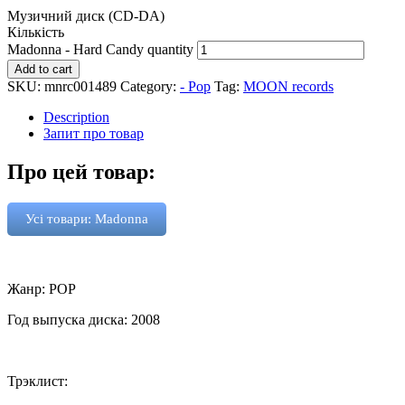
Музичний диск (CD-DA)
Кількість
Madonna - Hard Candy quantity
Add to cart
SKU:
mnrc001489
Category:
- Pop
Tag:
MOON records
Description
Запит про товар
Про цей товар:
Усі товари: Madonna
Жанр: POP
Год выпуска диска: 2008
Трэклист: