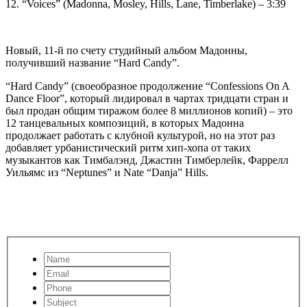
12. “Voices” (Madonna, Mosley, Hills, Lane, Timberlake) – 3:39
Новый, 11-й по счету студийный альбом Мадонны,
получивший название “Hard Candy”.
“Hard Candy” (своеобразное продолжение “Confessions On A
Dance Floor”, который лидировал в чартах тридцати стран и
был продан общим тиражом более 8 миллионов копий) – это
12 танцевальных композиций, в которых Мадонна
продолжает работать с клубной культурой, но на этот раз
добавляет урбанистический ритм хип-хопа от таких
музыкантов как Тимбалэнд, Джастин Тимберлейк, Фаррелл
Уильямс из “Neptunes” и Nate “Danja” Hills.