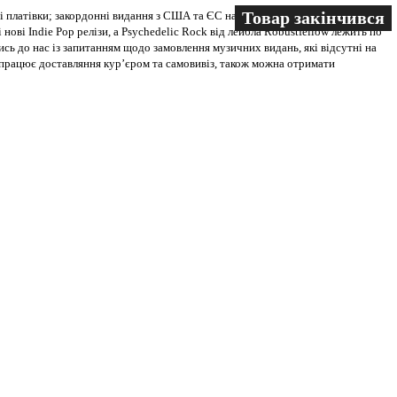
Товар закінчився
Товар закінчився
Товар закінчився
 платівки; закордонні видання з США та ЄС на всіх носіях. В магазині
 нові Indie Pop релізи, а Psychedelic Rock від лейбла Robustfellow лежить по
ись до нас із запитанням щодо замовлення музичних видань, які відсутні на
ві працює доставляння кур’єром та самовивіз, також можна отримати