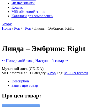
Як нас знайти
Кошик
Мій обліковий запис
Каталоги для замовленнь
Угору
Home
/
Pop
/
- Pop
/ Линда – Эмбрион: Right
Линда – Эмбрион: Right
⇠ Попередній товар
Наступний товар ⇢
Музичний диск (CD-DA)
SKU:
mnrc003719
Category:
- Pop
Tag:
MOON records
Description
Запит про товар
Про цей товар: