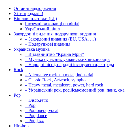
Останні надходження
Хіти продажів!
Вінілові платівки (LP)
Іноземні виконавці на вінілі
Український вініл
Закордонні видання, подарункові видання
– Закордонні видання (EU, USA, …)
– Подарункові видання
Українська музика
– Видавництво “Країна Мрій”
– Музика сучасних українських виконавців
– Народні пісні, народні інструменти, естрада
Rock
– Alternative rock, nu metal, industrial
– Classic Rock, Art-rock, sympho
– Heavy metal, metalcore, power, hard rock
– Український рок, російськомовний рок, панк, ска
Pop
– Disco,retro
– Pop
– Pop opera, vocal
– Pop,dance
– Pop,jazz
Hip-hop