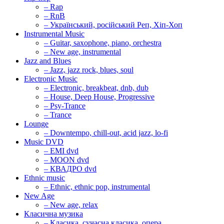
– Rap
– RnB
– Український, російський Реп, Хіп-Хоп
Instrumental Music
– Guitar, saxophone, piano, orchestra
– New age, instrumental
Jazz and Blues
– Jazz, jazz rock, blues, soul
Electronic Music
– Electronic, breakbeat, dnb, dub
– House, Deep House, Progressive
– Psy-Trance
– Trance
Lounge
– Downtempo, chill-out, acid jazz, lo-fi
Music DVD
– EMI dvd
– MOON dvd
– КВАДРО dvd
Ethnic music
– Ethnic, ethnic pop, instrumental
New Age
– New age, relax
Класична музика
– Класика, сучасна класика, опера