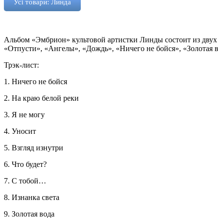
Усі товари: Линда
Альбом «Эмбрион» культовой артистки Линды состоит из двух 
«Отпусти», «Ангелы», «Дождь», «Ничего не бойся», «Золотая в
Трэк-лист:
1. Ничего не бойся
2. На краю белой реки
3. Я не могу
4. Уносит
5. Взгляд изнутри
6. Что будет?
7. С тобой…
8. Изнанка света
9. Золотая вода