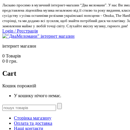
Ласкаво просимо в музичний інтернет-магазин “Два меломани”. У нас Ви зможе
представлена ліцензійна музика незалежно від її стилю та року видання, класи
сусідству з усіма останніми релізами української попсцени – Onuka, The Hard
сторінці, та ми додамо всі зусилля, щоб знайти потрібний диск чи платівку. 
замовлення майже у любій точці світу. Слухайте якісну музику, гарного дня!
Login
/
Реєстрація
інтернет магазин
0
Товарів
0
0
грн.
Cart
Кошик порожній
У кошику нічого немає.
Сторінка магазину
Оплата та доставка
Наші контакти