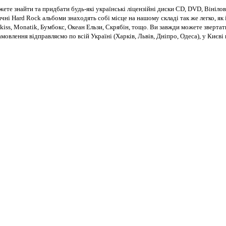
те знайти та придбати будь-які українські ліцензійні диски CD, DVD, Вінілові
чні Hard Rock альбоми знаходять собі місце на нашому складі так же легко, як і
kiss, Monatik, Бумбокс, Океан Ельзи, Скрябін, тощо. Ви завжди можете звертат
Замовлення відправляємо по всій Україні (Харків, Львів, Дніпро, Одеса), у Киє