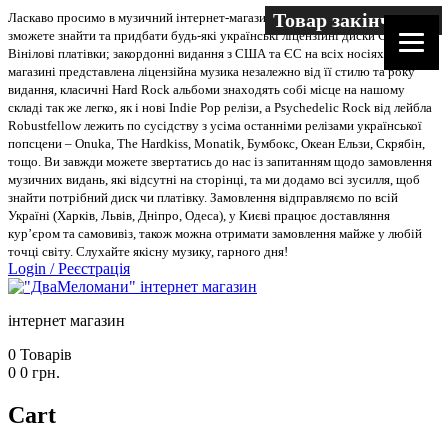
Товар закінчився
Ласкаво просимо в музичний інтернет-магазин “Два меломани”. У нас Ви
зможете знайти та придбати будь-які українські ліцензійні диски CD, DVD,
Вінілові платівки; закордонні видання з США та ЄС на всіх носіях. В
магазині представлена ліцензійна музика незалежно від її стилю та року
видання, класичні Hard Rock альбоми знаходять собі місце на нашому
складі так же легко, як і нові Indie Pop релізи, а Psychedelic Rock від лейбла
Robustfellow лежить по сусідству з усіма останніми релізами української
попсцени – Onuka, The Hardkiss, Monatik, Бумбокс, Океан Ельзи, Скрябін,
тощо. Ви завжди можете звертатись до нас із запитанням щодо замовлення
музичних видань, які відсутні на сторінці, та ми додамо всі зусилля, щоб
знайти потрібний диск чи платівку. Замовлення відправляємо по всій
Україні (Харків, Львів, Дніпро, Одеса), у Києві працює доставляння
кур’єром та самовивіз, також можна отримати замовлення майже у любій
точці світу. Слухайте якісну музику, гарного дня!
Login
/
Реєстрація
інтернет магазин
0
Товарів
0
0
грн.
Cart