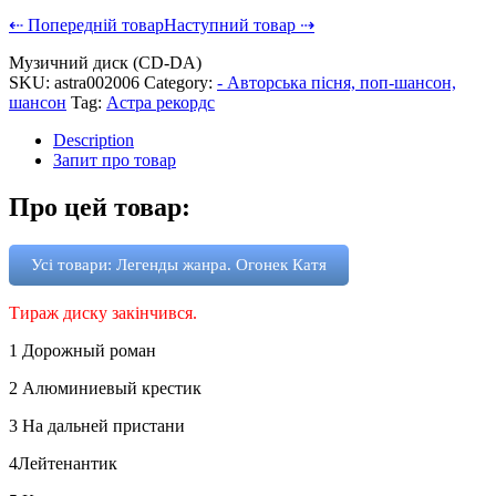
⇠ Попередній товар
Наступний товар ⇢
Музичний диск (CD-DA)
SKU:
astra002006
Category:
- Авторська пісня, поп-шансон,
шансон
Tag:
Астра рекордс
Description
Запит про товар
Про цей товар:
Усі товари: Легенды жанра. Огонек Катя
Тираж диску закінчився.
1 Дорожный роман
2 Алюминиевый крестик
3 На дальней пристани
4Лейтенантик