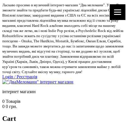
Ласкаво просимо в музичний інтернет-магазин “Два меломани”. У нас Ви
зможете знайти та придбати будь-які українські ліцензійні диски CD, DVD,
Вінілові платівки; закордонні видання з США та ЄС на всіх носіях. В
магазині представлена ліцензійна музика незалежно від її стилю та року
видання, класичні Hard Rock альбоми знаходять собі місце на нашому
складі так же легко, як і нові Indie Pop релізи, а Psychedelic Rock від лейбла
Robustfellow лежить по сусідству з усіма останніми релізами української
попсцени – Onuka, The Hardkiss, Monatik, Бумбокс, Океан Ельзи, Скрябін,
тощо. Ви завжди можете звертатись до нас із запитанням щодо замовлення
музичних видань, які відсутні на сторінці, та ми додамо всі зусилля, щоб
знайти потрібний диск чи платівку. Замовлення відправляємо по всій
Україні (Харків, Львів, Дніпро, Одеса), у Києві працює доставляння
кур’єром та самовивіз, також можна отримати замовлення майже у любій
точці світу. Слухайте якісну музику, гарного дня!
Login
/
Реєстрація
інтернет магазин
0
Товарів
0
0
грн.
Cart