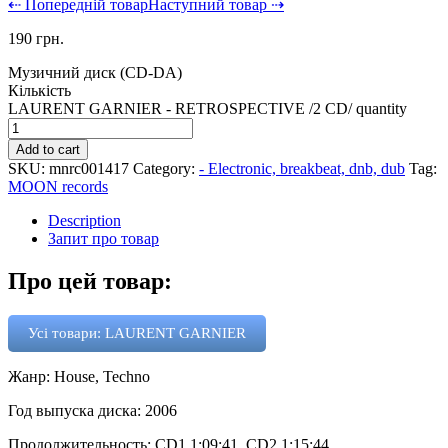
⇠ Попередній товар
Наступний товар ⇢
190
грн.
Музичний диск (CD-DA)
Кількість
LAURENT GARNIER - RETROSPECTIVE /2 CD/ quantity
Add to cart
SKU:
mnrc001417
Category:
- Electronic, breakbeat, dnb, dub
Tag:
MOON records
Description
Запит про товар
Про цей товар:
Усі товари: LAURENT GARNIER
Жанр: House, Techno
Год выпуска диска: 2006
Продолжительность: CD1 1:09:41, CD2 1:15:44