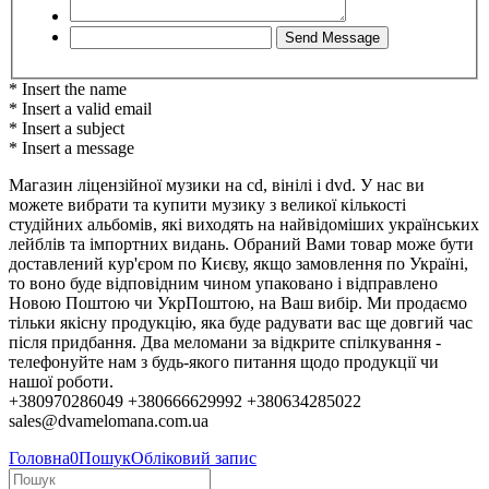
* Insert the name
* Insert a valid email
* Insert a subject
* Insert a message
Магазин ліцензійної музики на cd, вінілі і dvd. У нас ви
можете вибрати та купити музику з великої кількості
студійних альбомів, які виходять на найвідоміших українських
лейблів та імпортних видань. Обраний Вами товар може бути
доставлений кур'єром по Києву, якщо замовлення по Україні,
то воно буде відповідним чином упаковано і відправлено
Новою Поштою чи УкрПоштою, на Ваш вибір. Ми продаємо
тільки якісну продукцію, яка буде радувати вас ще довгий час
після придбання. Два меломани за відкрите спілкування -
телефонуйте нам з будь-якого питання щодо продукції чи
нашої роботи.
+380970286049 +380666629992 +380634285022
sales@dvamelomana.com.ua
Головна
0
Пошук
Обліковий запис