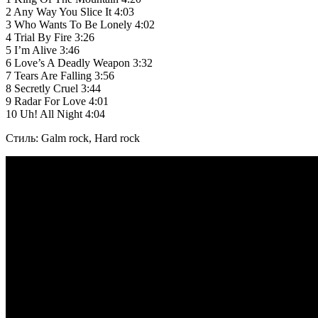
2 Any Way You Slice It 4:03
3 Who Wants To Be Lonely 4:02
4 Trial By Fire 3:26
5 I’m Alive 3:46
6 Love’s A Deadly Weapon 3:32
7 Tears Are Falling 3:56
8 Secretly Cruel 3:44
9 Radar For Love 4:01
10 Uh! All Night 4:04
Стиль: Galm rock, Hard rock