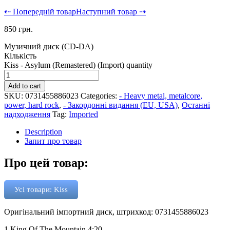
⇠ Попередній товар
Наступний товар ⇢
850
грн.
Музичний диск (CD-DA)
Кількість
Kiss - Asylum (Remastered) (Import) quantity
Add to cart
SKU:
0731455886023
Categories:
- Heavy metal, metalcore,
power, hard rock
,
- Закордонні видання (EU, USA)
,
Останні
надходження
Tag:
Imported
Description
Запит про товар
Про цей товар:
Усі товари: Kiss
Оригінальний імпортний диск, штрихкод: 0731455886023
1 King Of The Mountain 4:20