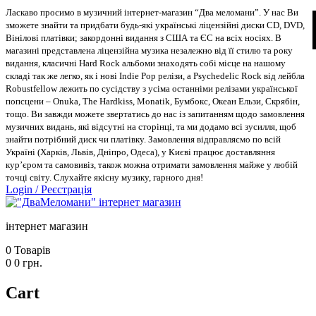
Ласкаво просимо в музичний інтернет-магазин “Два меломани”. У нас Ви
зможете знайти та придбати будь-які українські ліцензійні диски CD, DVD,
Вінілові платівки; закордонні видання з США та ЄС на всіх носіях. В
магазині представлена ліцензійна музика незалежно від її стилю та року
видання, класичні Hard Rock альбоми знаходять собі місце на нашому
складі так же легко, як і нові Indie Pop релізи, а Psychedelic Rock від лейбла
Robustfellow лежить по сусідству з усіма останніми релізами української
попсцени – Onuka, The Hardkiss, Monatik, Бумбокс, Океан Ельзи, Скрябін,
тощо. Ви завжди можете звертатись до нас із запитанням щодо замовлення
музичних видань, які відсутні на сторінці, та ми додамо всі зусилля, щоб
знайти потрібний диск чи платівку. Замовлення відправляємо по всій
Україні (Харків, Львів, Дніпро, Одеса), у Києві працює доставляння
кур’єром та самовивіз, також можна отримати замовлення майже у любій
точці світу. Слухайте якісну музику, гарного дня!
Login
/
Реєстрація
інтернет магазин
0
Товарів
0
0
грн.
Cart