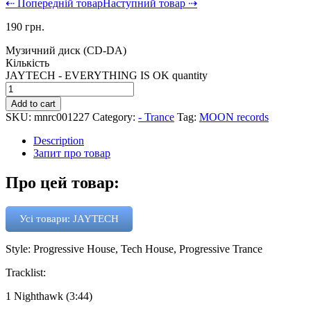
⇠ Попередній товар
Наступний товар ⇢
190
грн.
Музичний диск (CD-DA)
Кількість
JAYTECH - EVERYTHING IS OK quantity
Add to cart
SKU:
mnrc001227
Category:
- Trance
Tag:
MOON records
Description
Запит про товар
Про цей товар:
Усі товари: JAYTECH
Style: Progressive House, Tech House, Progressive Trance
Tracklist:
1 Nighthawk (3:44)