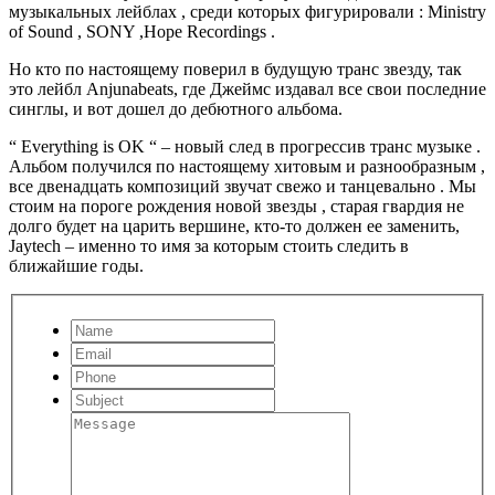
музыкальных лейблах , среди которых фигурировали : Ministry
of Sound , SONY ,Hope Recordings .
Но кто по настоящему поверил в будущую транс звезду, так
это лейбл Anjunabeats, где Джеймс издавал все свои последние
синглы, и вот дошел до дебютного альбома.
“ Everything is OK “ – новый след в прогрессив транс музыке .
Альбом получился по настоящему хитовым и разнообразным ,
все двенадцать композиций звучат свежо и танцевально . Мы
стоим на пороге рождения новой звезды , старая гвардия не
долго будет на царить вершине, кто-то должен ее заменить,
Jaytech – именно то имя за которым стоить следить в
ближайшие годы.