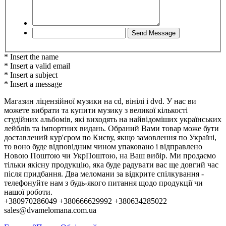
* Insert the name
* Insert a valid email
* Insert a subject
* Insert a message
Магазин ліцензійної музики на cd, вінілі і dvd. У нас ви
можете вибрати та купити музику з великої кількості
студійних альбомів, які виходять на найвідоміших українських
лейблів та імпортних видань. Обраний Вами товар може бути
доставлений кур'єром по Києву, якщо замовлення по Україні,
то воно буде відповідним чином упаковано і відправлено
Новою Поштою чи УкрПоштою, на Ваш вибір. Ми продаємо
тільки якісну продукцію, яка буде радувати вас ще довгий час
після придбання. Два меломани за відкрите спілкування -
телефонуйте нам з будь-якого питання щодо продукції чи
нашої роботи.
+380970286049 +380666629992 +380634285022
sales@dvamelomana.com.ua