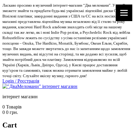
Ласкаво просимо в музичний інтернет-магазин “Два меломани”. У нас Ви
зможете знайти та придбати будь-які українські ліцензійні диски CD, DVD,
Вінілові платівки; закордонні видання з США та ЄС на всіх носіях. В
магазині представлена ліцензійна музика незалежно від її стилю та року
видання, класичні Hard Rock альбоми знаходять собі місце на нашому
складі так же легко, як і нові Indie Pop релізи, а Psychedelic Rock від лейбла
Robustfellow лежить по сусідству з усіма останніми релізами української
попсцени – Onuka, The Hardkiss, Monatik, Бумбокс, Океан Ельзи, Скрябін,
тощо. Ви завжди можете звертатись до нас із запитанням щодо замовлення
музичних видань, які відсутні на сторінці, та ми додамо всі зусилля, щоб
знайти потрібний диск чи платівку. Замовлення відправляємо по всій
Україні (Харків, Львів, Дніпро, Одеса), у Києві працює доставляння
кур’єром та самовивіз, також можна отримати замовлення майже у любій
точці світу. Слухайте якісну музику, гарного дня!
Login
/
Реєстрація
інтернет магазин
0
Товарів
0
0
грн.
Cart