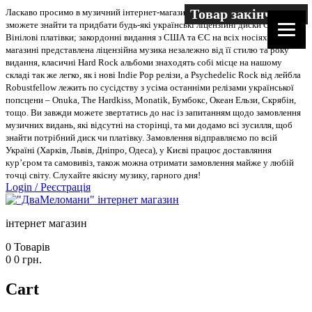
Товар закінчився
Ласкаво просимо в музичний інтернет-магазин “Два меломани”. У нас Ви
зможете знайти та придбати будь-які українські ліцензійні диски CD, DVD,
Вінілові платівки; закордонні видання з США та ЄС на всіх носіях. В
магазині представлена ліцензійна музика незалежно від її стилю та року
видання, класичні Hard Rock альбоми знаходять собі місце на нашому
складі так же легко, як і нові Indie Pop релізи, а Psychedelic Rock від лейбла
Robustfellow лежить по сусідству з усіма останніми релізами української
попсцени – Onuka, The Hardkiss, Monatik, Бумбокс, Океан Ельзи, Скрябін,
тощо. Ви завжди можете звертатись до нас із запитанням щодо замовлення
музичних видань, які відсутні на сторінці, та ми додамо всі зусилля, щоб
знайти потрібний диск чи платівку. Замовлення відправляємо по всій
Україні (Харків, Львів, Дніпро, Одеса), у Києві працює доставляння
кур’єром та самовивіз, також можна отримати замовлення майже у любій
точці світу. Слухайте якісну музику, гарного дня!
Login
/
Реєстрація
інтернет магазин
0
Товарів
0
0
грн.
Cart