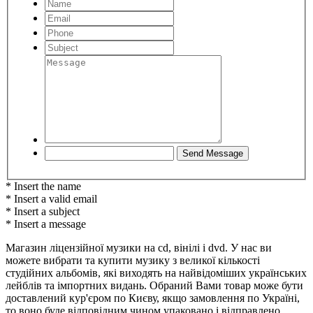
* Insert the name
* Insert a valid email
* Insert a subject
* Insert a message
Магазин ліцензійної музики на cd, вінілі і dvd. У нас ви
можете вибрати та купити музику з великої кількості
студійних альбомів, які виходять на найвідоміших українських
лейблів та імпортних видань. Обраний Вами товар може бути
доставлений кур'єром по Києву, якщо замовлення по Україні,
то воно буде відповідним чином упаковано і відправлено