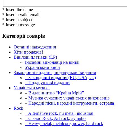
* Insert the name
* Insert a valid email
* Insert a subject
* Insert a message
Категорії товарів
Останні надходження
Хіти продажів!
Вінілові платівки (LP)
Іноземні виконавці на вінілі
Український вініл
Закордонні видання, подарункові видання
– Закордонні видання (EU, USA, …)
– Подарункові видання
Українська музика
– Видавництво “Країна Мрій”
– Музика сучасних українських виконавців
– Народні пісні, народні інструменти, естрада
Rock
– Alternative rock, nu metal, industrial
– Classic Rock, Art-rock, sympho
– Heavy metal, metalcore, power, hard rock