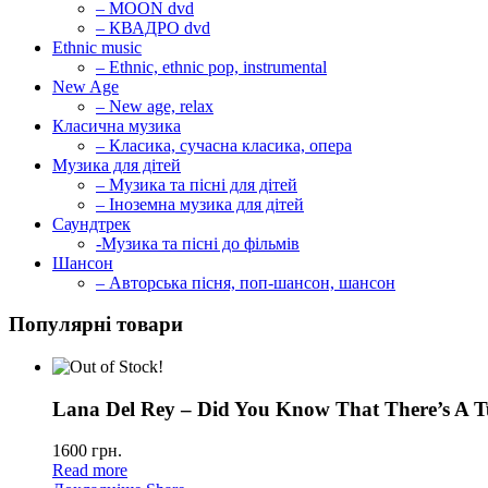
– MOON dvd
– КВАДРО dvd
Ethnic music
– Ethnic, ethnic pop, instrumental
New Age
– New age, relax
Класична музика
– Класика, сучасна класика, опера
Музика для дітей
– Музика та пісні для дітей
– Іноземна музика для дітей
Саундтрек
-Музика та пісні до фільмів
Шансон
– Авторська пісня, поп-шансон, шансон
Популярні товари
Lana Del Rey – Did You Know That There’s A T
1600
грн.
Read more