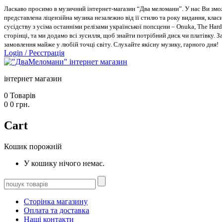
Ласкаво просимо в музичний інтернет-магазин “Два меломани”. У нас Ви зможе
представлена ліцензійна музика незалежно від її стилю та року видання, класи
сусідству з усіма останніми релізами української попсцени – Onuka, The Hard
сторінці, та ми додамо всі зусилля, щоб знайти потрібний диск чи платівку. 
замовлення майже у любій точці світу. Слухайте якісну музику, гарного дня!
Login
/
Реєстрація
інтернет магазин
0
Товарів
0
0
грн.
Cart
Кошик порожній
У кошику нічого немає.
Сторінка магазину
Оплата та доставка
Наші контакти