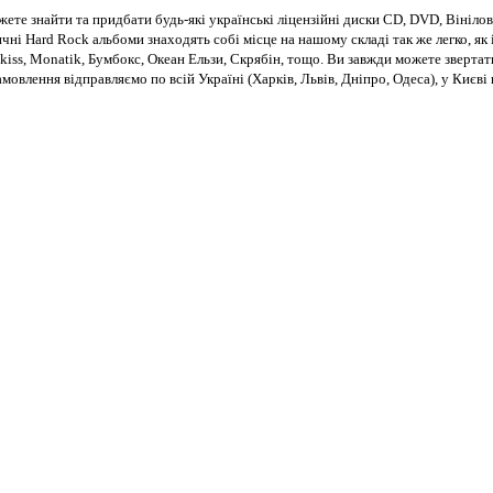
те знайти та придбати будь-які українські ліцензійні диски CD, DVD, Вінілові
чні Hard Rock альбоми знаходять собі місце на нашому складі так же легко, як і
kiss, Monatik, Бумбокс, Океан Ельзи, Скрябін, тощо. Ви завжди можете звертат
Замовлення відправляємо по всій Україні (Харків, Львів, Дніпро, Одеса), у Киє