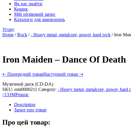
Як нас знайти
Кошик
Мій обліковий запис
Каталоги для замовленнь
Угору
Home
/
Rock
/
- Heavy metal, metalcore, power, hard rock
/ Iron Mai
Iron Maiden – Dance Of Death
⇠ Попередній товар
Наступний товар ⇢
Музичний диск (CD-DA)
SKU:
emi0000211
Category:
- Heavy metal, metalcore, power, hard 
/ COMPmusic
Description
Запит про товар
Про цей товар: