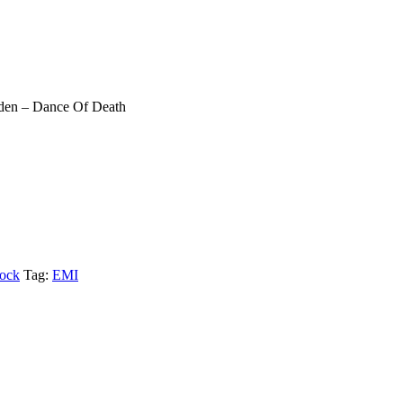
den – Dance Of Death
rock
Tag:
EMI