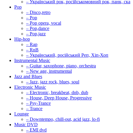
– Український рок, російськомовний рок, панк, ска
Pop
– Disco,retro
– Pop
– Pop opera, vocal
– Pop,dance
– Pop,jazz
Hip-hop
– Rap
– RnB
– Український, російський Реп, Хіп-Хоп
Instrumental Music
– Guitar, saxophone, piano, orchestra
– New age, instrumental
Jazz and Blues
– Jazz, jazz rock, blues, soul
Electronic Music
– Electronic, breakbeat, dnb, dub
– House, Deep House, Progressive
– Psy-Trance
– Trance
Lounge
– Downtempo, chill-out, acid jazz, lo-fi
Music DVD
– EMI dvd