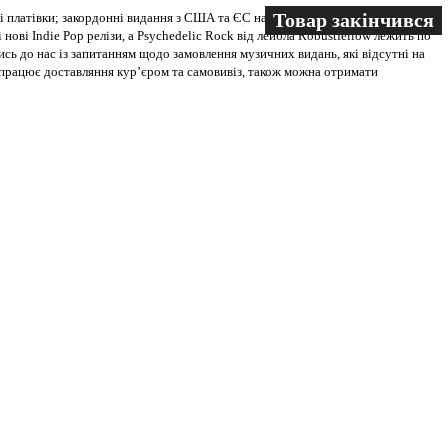
Товар закінчився
Товар закінчився
Товар закінчився
 платівки; закордонні видання з США та ЄС на всіх носіях. В магазині
 нові Indie Pop релізи, а Psychedelic Rock від лейбла Robustfellow лежить по
ись до нас із запитанням щодо замовлення музичних видань, які відсутні на
ві працює доставляння кур’єром та самовивіз, також можна отримати