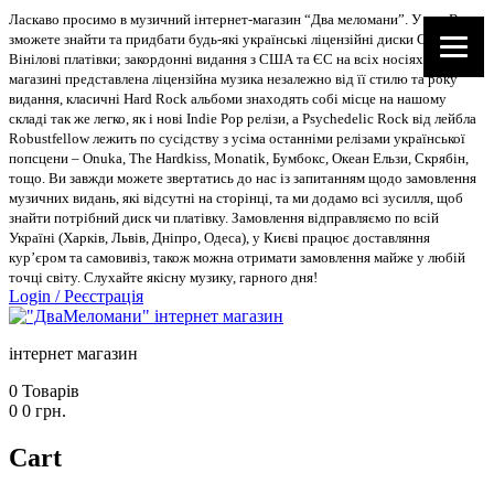
Ласкаво просимо в музичний інтернет-магазин “Два меломани”. У нас Ви
зможете знайти та придбати будь-які українські ліцензійні диски CD, DVD,
Вінілові платівки; закордонні видання з США та ЄС на всіх носіях. В
магазині представлена ліцензійна музика незалежно від її стилю та року
видання, класичні Hard Rock альбоми знаходять собі місце на нашому
складі так же легко, як і нові Indie Pop релізи, а Psychedelic Rock від лейбла
Robustfellow лежить по сусідству з усіма останніми релізами української
попсцени – Onuka, The Hardkiss, Monatik, Бумбокс, Океан Ельзи, Скрябін,
тощо. Ви завжди можете звертатись до нас із запитанням щодо замовлення
музичних видань, які відсутні на сторінці, та ми додамо всі зусилля, щоб
знайти потрібний диск чи платівку. Замовлення відправляємо по всій
Україні (Харків, Львів, Дніпро, Одеса), у Києві працює доставляння
кур’єром та самовивіз, також можна отримати замовлення майже у любій
точці світу. Слухайте якісну музику, гарного дня!
Login
/
Реєстрація
інтернет магазин
0
Товарів
0
0
грн.
Cart