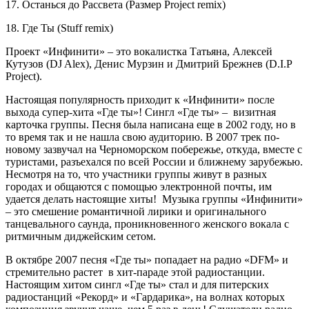
17. Останься до Рассвета (Размер Project remix)
18. Где Ты (Stuff remix)
Проект «Инфинити» – это вокалистка Татьяна, Алексей
Кутузов (DJ Alex), Денис Мурзин и Дмитрий Брежнев (D.I.P
Project).
Настоящая популярность приходит к «Инфинити» после
выхода супер-хита «Где ты»! Сингл «Где ты» – визитная
карточка группы. Песня была написана еще в 2002 году, но в
то время так и не нашла свою аудиторию. В 2007 трек по-
новому зазвучал на Черноморском побережье, откуда, вместе с
туристами, разъехался по всей России и ближнему зарубежью.
Несмотря на то, что участники группы живут в разных
городах и общаются с помощью электронной почты, им
удается делать настоящие хиты! Музыка группы «Инфинити»
– это смешение романтичной лирики и оригинального
танцевального саунда, проникновенного женского вокала с
ритмичным диджейским сетом.
В октябре 2007 песня «Где ты» попадает на радио «DFM» и
стремительно растет в хит-параде этой радиостанции.
Настоящим хитом сингл «Где ты» стал и для питерских
радиостанций «Рекорд» и «Гардарика», на волнах которых