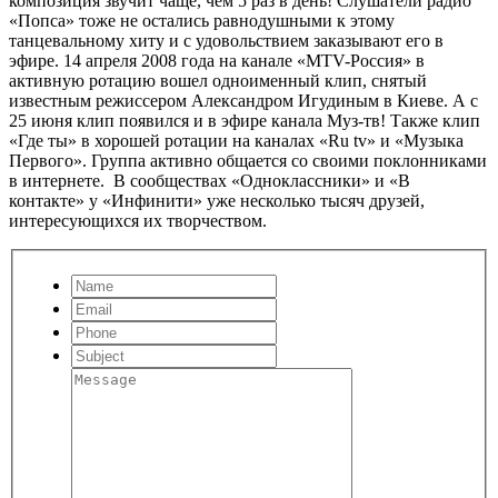
композиция звучит чаще, чем 5 раз в день! Слушатели радио
«Попса» тоже не остались равнодушными к этому
танцевальному хиту и с удовольствием заказывают его в
эфире. 14 апреля 2008 года на канале «MTV-Россия» в
активную ротацию вошел одноименный клип, снятый
известным режиссером Александром Игудиным в Киеве. А с
25 июня клип появился и в эфире канала Муз-тв! Также клип
«Где ты» в хорошей ротации на каналах «Ru tv» и «Музыка
Первого». Группа активно общается со своими поклонниками
в интернете. В сообществах «Одноклассники» и «В
контакте» у «Инфинити» уже несколько тысяч друзей,
интересующихся их творчеством.