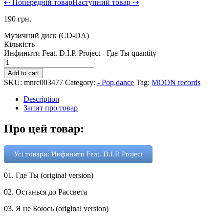
⇠ Попередній товар
Наступний товар ⇢
190
грн.
Музичний диск (CD-DA)
Кількість
Инфинити Feat. D.I.P. Project - Где Ты quantity
Add to cart
SKU:
mnrc003477
Category:
- Pop,dance
Tag:
MOON records
Description
Запит про товар
Про цей товар:
Усі товари: Инфинити Feat. D.I.P. Project
01. Где Ты (original version)
02. Останься до Рассвета
03. Я не Боюсь (original version)