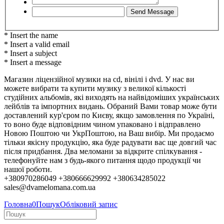
* Insert the name
* Insert a valid email
* Insert a subject
* Insert a message
Магазин ліцензійної музики на cd, вінілі і dvd. У нас ви
можете вибрати та купити музику з великої кількості
студійних альбомів, які виходять на найвідоміших українських
лейблів та імпортних видань. Обраний Вами товар може бути
доставлений кур'єром по Києву, якщо замовлення по Україні,
то воно буде відповідним чином упаковано і відправлено
Новою Поштою чи УкрПоштою, на Ваш вибір. Ми продаємо
тільки якісну продукцію, яка буде радувати вас ще довгий час
після придбання. Два меломани за відкрите спілкування -
телефонуйте нам з будь-якого питання щодо продукції чи
нашої роботи.
+380970286049 +380666629992 +380634285022
sales@dvamelomana.com.ua
Головна
0
Пошук
Обліковий запис