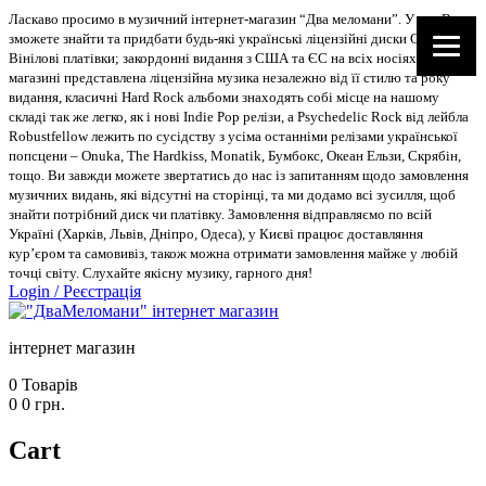
Ласкаво просимо в музичний інтернет-магазин “Два меломани”. У нас Ви
зможете знайти та придбати будь-які українські ліцензійні диски CD, DVD,
Вінілові платівки; закордонні видання з США та ЄС на всіх носіях. В
магазині представлена ліцензійна музика незалежно від її стилю та року
видання, класичні Hard Rock альбоми знаходять собі місце на нашому
складі так же легко, як і нові Indie Pop релізи, а Psychedelic Rock від лейбла
Robustfellow лежить по сусідству з усіма останніми релізами української
попсцени – Onuka, The Hardkiss, Monatik, Бумбокс, Океан Ельзи, Скрябін,
тощо. Ви завжди можете звертатись до нас із запитанням щодо замовлення
музичних видань, які відсутні на сторінці, та ми додамо всі зусилля, щоб
знайти потрібний диск чи платівку. Замовлення відправляємо по всій
Україні (Харків, Львів, Дніпро, Одеса), у Києві працює доставляння
кур’єром та самовивіз, також можна отримати замовлення майже у любій
точці світу. Слухайте якісну музику, гарного дня!
Login
/
Реєстрація
інтернет магазин
0
Товарів
0
0
грн.
Cart