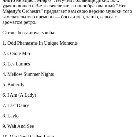
никто не видел. Миф о “Летучем Голландце диких 30-х”
удачно вошел в 3-е тысячелетие, а новообразованный “Her
Majesty’s Orchestra” предлагает вам свою версию музыки того
замечательного времени — босса-нова, танго, сальса с
ароматом ретро.
Стиль: bossa-nova, samba
1. Odd Phantasms In Unique Moments
2. O Sole Mio
3. Les Larmes
4. Mellow Summer Nights
5. Butterfly
6. I Am (A Lady)
7. Last Dance
8. Laylo
9. Walt And See
10. Ole Devil Called Love