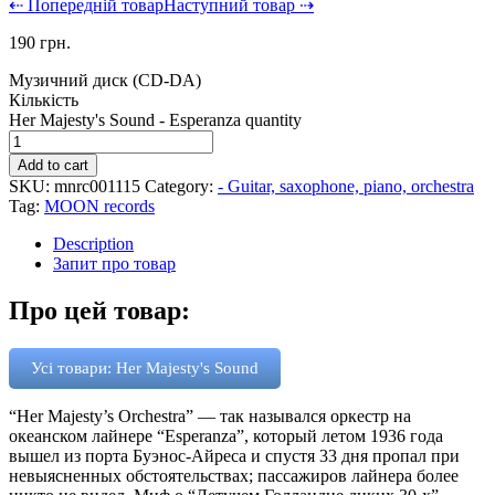
⇠ Попередній товар
Наступний товар ⇢
190
грн.
Музичний диск (CD-DA)
Кількість
Her Majesty's Sound - Esperanza quantity
Add to cart
SKU:
mnrc001115
Category:
- Guitar, saxophone, piano, orchestra
Tag:
MOON records
Description
Запит про товар
Про цей товар:
Усі товари: Her Majesty's Sound
“Her Majesty’s Orchestra” — так назывался оркестр на
океанском лайнере “Esperanza”, который летом 1936 года
вышел из порта Буэнос-Айреса и спустя 33 дня пропал при
невыясненных обстоятельствах; пассажиров лайнера более