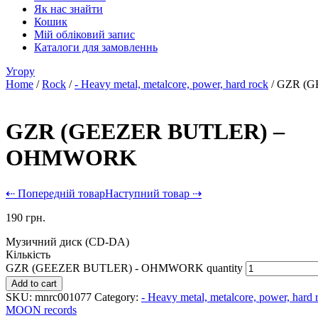
Як нас знайти
Кошик
Мій обліковий запис
Каталоги для замовленнь
Угору
Home
/
Rock
/
- Heavy metal, metalcore, power, hard rock
/ GZR (
GZR (GEEZER BUTLER) –
OHMWORK
⇠ Попередній товар
Наступний товар ⇢
190
грн.
Музичний диск (CD-DA)
Кількість
GZR (GEEZER BUTLER) - OHMWORK quantity
Add to cart
SKU:
mnrc001077
Category:
- Heavy metal, metalcore, power, hard 
MOON records