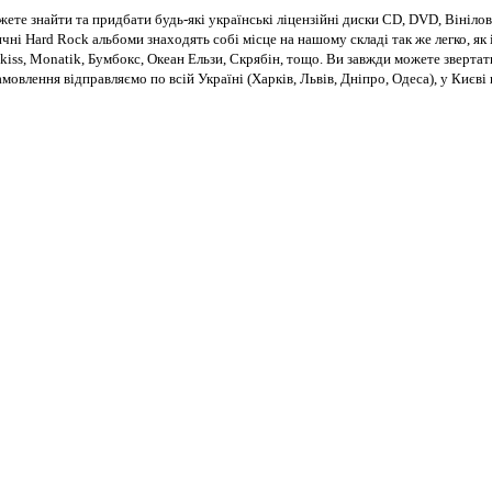
те знайти та придбати будь-які українські ліцензійні диски CD, DVD, Вінілові
чні Hard Rock альбоми знаходять собі місце на нашому складі так же легко, як і
kiss, Monatik, Бумбокс, Океан Ельзи, Скрябін, тощо. Ви завжди можете звертат
Замовлення відправляємо по всій Україні (Харків, Львів, Дніпро, Одеса), у Киє