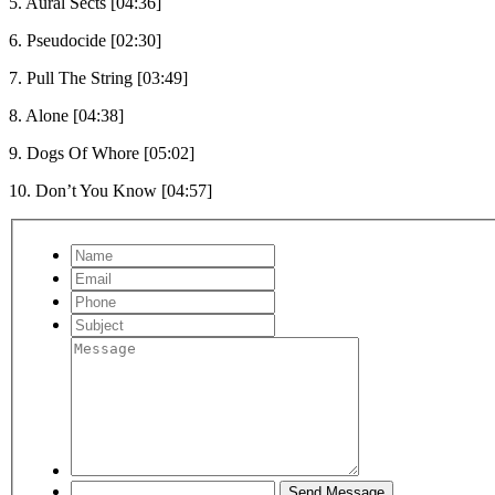
5. Aural Sects [04:36]
6. Pseudocide [02:30]
7. Pull The String [03:49]
8. Alone [04:38]
9. Dogs Of Whore [05:02]
10. Don’t You Know [04:57]