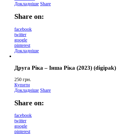
Докладніше
Share
Share on:
facebook
twitter
google
pinterest
Докладніше
Друга Ріка – Інша Ріка (2023) (digipak)
250
грн.
Купити
Докладніше
Share
Share on:
facebook
twitter
google
pinterest