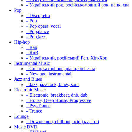
– Український рок, російськомовний рок, панк, ска
Pop
– Disco,retro
– Pop
– Pop opera, vocal
– Pop,dance
– Pop,jazz
Hip-hop
– Rap
– RnB
– Український, російський Реп, Хіп-Хоп
Instrumental Music
– Guitar, saxophone, piano, orchestra
– New age, instrumental
Jazz and Blues
– Jazz, jazz rock, blues, soul
Electronic Music
– Electronic, breakbeat, dnb, dub
– House, Deep House, Progressive
– Psy-Trance
– Trance
Lounge
– Downtempo, chill-out, acid jazz, lo-fi
Music DVD