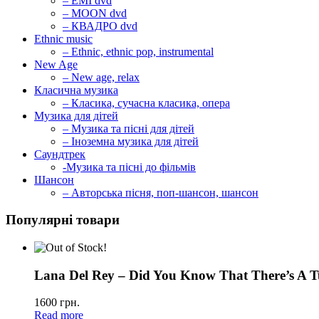
– EMI dvd
– MOON dvd
– КВАДРО dvd
Ethnic music
– Ethnic, ethnic pop, instrumental
New Age
– New age, relax
Класична музика
– Класика, сучасна класика, опера
Музика для дітей
– Музика та пісні для дітей
– Іноземна музика для дітей
Саундтрек
-Музика та пісні до фільмів
Шансон
– Авторська пісня, поп-шансон, шансон
Популярні товари
Lana Del Rey – Did You Know That There’s A T
1600
грн.
Read more