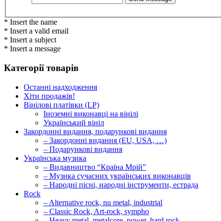
* Insert the name
* Insert a valid email
* Insert a subject
* Insert a message
Категорії товарів
Останні надходження
Хіти продажів!
Вінілові платівки (LP)
Іноземні виконавці на вінілі
Український вініл
Закордонні видання, подарункові видання
– Закордонні видання (EU, USA, …)
– Подарункові видання
Українська музика
– Видавництво “Країна Мрій”
– Музика сучасних українських виконавців
– Народні пісні, народні інструменти, естрада
Rock
– Alternative rock, nu metal, industrial
– Classic Rock, Art-rock, sympho
– Heavy metal, metalcore, power, hard rock