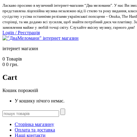
Ласкаво просимо в музичний інтернет-магазин “Два меломани”. У нас Ви зможе
представлена ліцензійна музика незалежно від її стилю та року видання, класи
сусідству з усіма останніми релізами української попсцени – Onuka, The Hard
сторінці, та ми додамо всі зусилля, щоб знайти потрібний диск чи платівку. 
замовлення майже у любій точці світу. Слухайте якісну музику, гарного дня!
Login
/
Реєстрація
інтернет магазин
0
Товарів
0
0
грн.
Cart
Кошик порожній
У кошику нічого немає.
Сторінка магазину
Оплата та доставка
Наші контакти