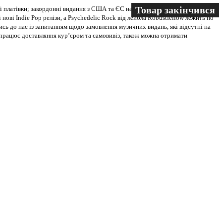
Товар закінчився
Товар закінчився
 платівки; закордонні видання з США та ЄС на всіх носіях. В магазині
 нові Indie Pop релізи, а Psychedelic Rock від лейбла Robustfellow лежить по
ись до нас із запитанням щодо замовлення музичних видань, які відсутні на
ві працює доставляння кур’єром та самовивіз, також можна отримати