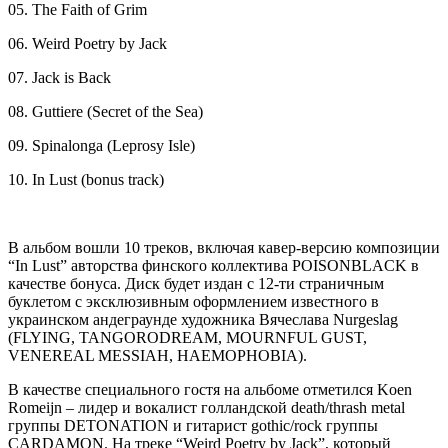
05. The Faith of Grim
06. Weird Poetry by Jack
07. Jack is Back
08. Guttiere (Secret of the Sea)
09. Spinalonga (Leprosy Isle)
10. In Lust (bonus track)
В альбом вошли 10 треков, включая кавер-версию композиции
“In Lust” авторства финского коллектива POISONBLACK в
качестве бонуса. Диск будет издан с 12-ти страничным
буклетом с эксклюзивным оформлением известного в
украинском андеграунде художника Вячеслава Nurgeslag
(FLYING, TANGORODREAM, MOURNFUL GUST,
VENEREAL MESSIAH, HAEMOPHOBIA).
В качестве специального гостя на альбоме отметился Koen
Romeijn – лидер и вокалист голландской death/thrash metal
группы DETONATION и гитарист gothic/rock группы
CARDAMON. На треке “Weird Poetry by Jack”, который