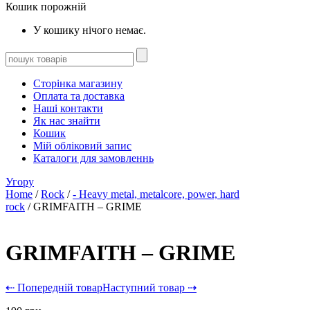
Кошик порожній
У кошику нічого немає.
Сторінка магазину
Оплата та доставка
Наші контакти
Як нас знайти
Кошик
Мій обліковий запис
Каталоги для замовленнь
Угору
Home
/
Rock
/
- Heavy metal, metalcore, power, hard
rock
/ GRIMFAITH – GRIME
GRIMFAITH – GRIME
⇠ Попередній товар
Наступний товар ⇢