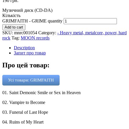
190
грн.
Музичний диск (CD-DA)
Кількість
GRIMFAITH - GRIME quantity
Add to cart
SKU:
mnrc001054
Category:
- Heavy metal, metalcore, power, hard
rock
Tag:
MOON records
Description
Запит про товар
Про цей товар:
Усі товари: GRIMFAITH
01. Saint Demonic Smile or Sex in Heaven
02. Vampire to Become
03. Funeral of Last Hope
04. Ruins of My Heart