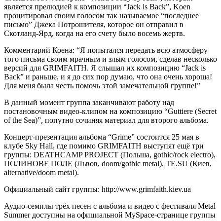
является прелюдией к композиции “Jack is Back”, Koen
процитировал своим голосом так называемое “последнее
письмо” Джека Потрошителя, которое он отправил в
Скотланд-Ярд, когда на его счету было восемь жертв.
Комментарий Коена: “Я попытался передать всю атмосферу
того письма своим мрачным и злым голосом, сделав несколько
версий для GRIMFAITH. Я слышал их композицию “Jack is
Back” и раньше, и я до сих пор думаю, что она очень хороша!
Для меня была честь помочь этой замечательной группе!”
В данный момент группа заканчивают работу над
постановочным видео-клипом на композицию “Guttiere (Secret
of the Sea)”, попутно сочиняя материал для второго альбома.
Концерт-презентация альбома “Grime” состоится 25 мая в
клубе Sky Hall, где помимо GRIMFAITH выступят ещё три
группы: DEATHCAMP PROJECT (Польша, gothic/rock electro),
ПОЛИНОВЕ ПОЛЕ (Львов, doom/gothic metal), TE.SU (Киев,
alternative/doom metal).
Официальный сайт группы: http://www.grimfaith.kiev.ua
Аудио-семплы трёх песен с альбома и видео с фестиваля Metal
Summer доступны на официальной MySpace-странице группы