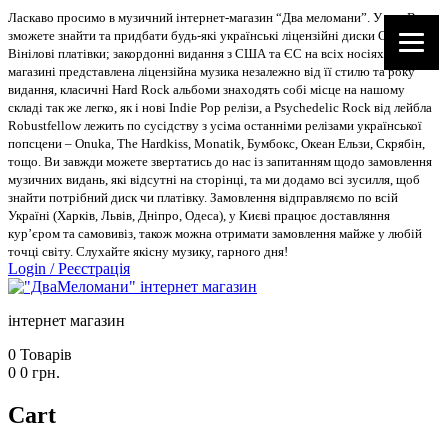
Ласкаво просимо в музичний інтернет-магазин “Два меломани”. У нас Ви
зможете знайти та придбати будь-які українські ліцензійні диски CD, DVD,
Вінілові платівки; закордонні видання з США та ЄС на всіх носіях. В
магазині представлена ліцензійна музика незалежно від її стилю та року
видання, класичні Hard Rock альбоми знаходять собі місце на нашому
складі так же легко, як і нові Indie Pop релізи, а Psychedelic Rock від лейбла
Robustfellow лежить по сусідству з усіма останніми релізами української
попсцени – Onuka, The Hardkiss, Monatik, Бумбокс, Океан Ельзи, Скрябін,
тощо. Ви завжди можете звертатись до нас із запитанням щодо замовлення
музичних видань, які відсутні на сторінці, та ми додамо всі зусилля, щоб
знайти потрібний диск чи платівку. Замовлення відправляємо по всій
Україні (Харків, Львів, Дніпро, Одеса), у Києві працює доставляння
кур’єром та самовивіз, також можна отримати замовлення майже у любій
точці світу. Слухайте якісну музику, гарного дня!
Login
/
Реєстрація
інтернет магазин
0
Товарів
0
0
грн.
Cart