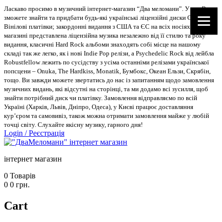
Ласкаво просимо в музичний інтернет-магазин “Два меломани”. У нас Ви
зможете знайти та придбати будь-які українські ліцензійні диски CD, DVD,
Вінілові платівки; закордонні видання з США та ЄС на всіх носіях. В
магазині представлена ліцензійна музика незалежно від її стилю та року
видання, класичні Hard Rock альбоми знаходять собі місце на нашому
складі так же легко, як і нові Indie Pop релізи, а Psychedelic Rock від лейбла
Robustfellow лежить по сусідству з усіма останніми релізами української
попсцени – Onuka, The Hardkiss, Monatik, Бумбокс, Океан Ельзи, Скрябін,
тощо. Ви завжди можете звертатись до нас із запитанням щодо замовлення
музичних видань, які відсутні на сторінці, та ми додамо всі зусилля, щоб
знайти потрібний диск чи платівку. Замовлення відправляємо по всій
Україні (Харків, Львів, Дніпро, Одеса), у Києві працює доставляння
кур’єром та самовивіз, також можна отримати замовлення майже у любій
точці світу. Слухайте якісну музику, гарного дня!
Login
/
Реєстрація
інтернет магазин
0
Товарів
0
0
грн.
Cart