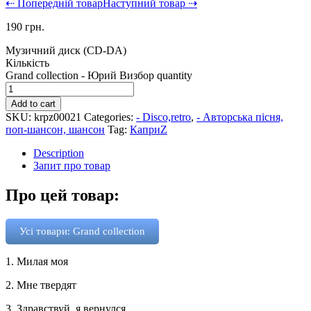
⇠ Попередній товар
Наступний товар ⇢
190
грн.
Музичний диск (CD-DA)
Кількість
Grand collection - Юрий Визбор quantity
Add to cart
SKU:
krpz00021
Categories:
- Disco,retro
,
- Авторська пісня,
поп-шансон, шансон
Tag:
КаприZ
Description
Запит про товар
Про цей товар:
Усі товари: Grand collection
1. Милая моя
2. Мне твердят
3. Здравствуй, я вернулся