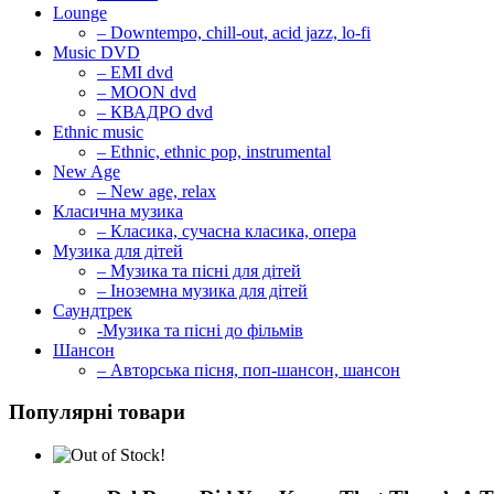
Lounge
– Downtempo, chill-out, acid jazz, lo-fi
Music DVD
– EMI dvd
– MOON dvd
– КВАДРО dvd
Ethnic music
– Ethnic, ethnic pop, instrumental
New Age
– New age, relax
Класична музика
– Класика, сучасна класика, опера
Музика для дітей
– Музика та пісні для дітей
– Іноземна музика для дітей
Саундтрек
-Музика та пісні до фільмів
Шансон
– Авторська пісня, поп-шансон, шансон
Популярні товари