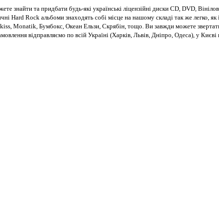
те знайти та придбати будь-які українські ліцензійні диски CD, DVD, Вінілові
чні Hard Rock альбоми знаходять собі місце на нашому складі так же легко, як і
kiss, Monatik, Бумбокс, Океан Ельзи, Скрябін, тощо. Ви завжди можете звертат
Замовлення відправляємо по всій Україні (Харків, Львів, Дніпро, Одеса), у Киє