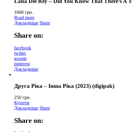
Lana Del Rey – Did You Know That There’s A T
1600
грн.
Read more
Докладніше
Share
Share on:
facebook
twitter
google
pinterest
Докладніше
Друга Ріка – Інша Ріка (2023) (digipak)
250
грн.
Купити
Докладніше
Share
Share on: