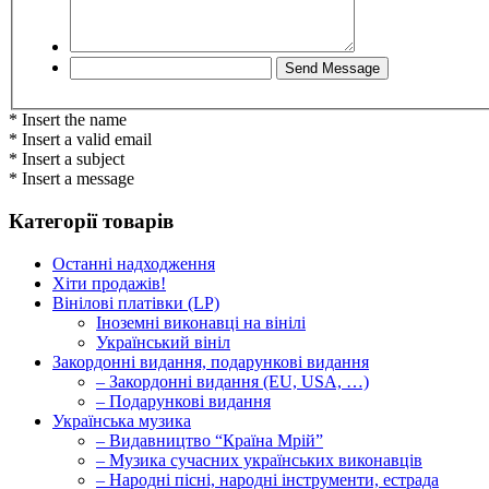
* Insert the name
* Insert a valid email
* Insert a subject
* Insert a message
Категорії товарів
Останні надходження
Хіти продажів!
Вінілові платівки (LP)
Іноземні виконавці на вінілі
Український вініл
Закордонні видання, подарункові видання
– Закордонні видання (EU, USA, …)
– Подарункові видання
Українська музика
– Видавництво “Країна Мрій”
– Музика сучасних українських виконавців
– Народні пісні, народні інструменти, естрада