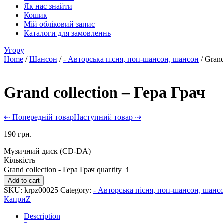
Як нас знайти
Кошик
Мій обліковий запис
Каталоги для замовленнь
Угору
Home
/
Шансон
/
- Авторська пісня, поп-шансон, шансон
/ Grand
Grand collection – Гера Грач
⇠ Попередній товар
Наступний товар ⇢
190
грн.
Музичний диск (CD-DA)
Кількість
Grand collection - Гера Грач quantity
Add to cart
SKU:
krpz00025
Category:
- Авторська пісня, поп-шансон, шанс
КаприZ
Description