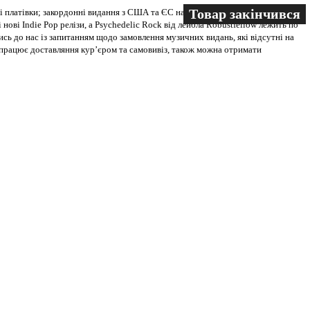
Товар закінчився
Товар закінчився
 платівки; закордонні видання з США та ЄС на всіх носіях. В магазині
 нові Indie Pop релізи, а Psychedelic Rock від лейбла Robustfellow лежить по
ись до нас із запитанням щодо замовлення музичних видань, які відсутні на
ві працює доставляння кур’єром та самовивіз, також можна отримати