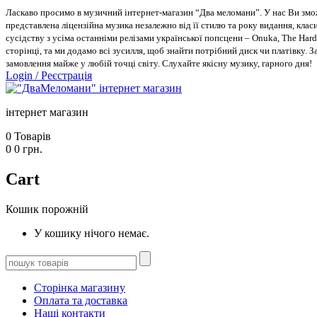
Ласкаво просимо в музичний інтернет-магазин “Два меломани”. У нас Ви зможе
представлена ліцензійна музика незалежно від її стилю та року видання, класи
сусідству з усіма останніми релізами української попсцени – Onuka, The Hard
сторінці, та ми додамо всі зусилля, щоб знайти потрібний диск чи платівку. 
замовлення майже у любій точці світу. Слухайте якісну музику, гарного дня!
Login
/
Реєстрація
інтернет магазин
0
Товарів
0
0
грн.
Cart
Кошик порожній
У кошику нічого немає.
Сторінка магазину
Оплата та доставка
Наші контакти