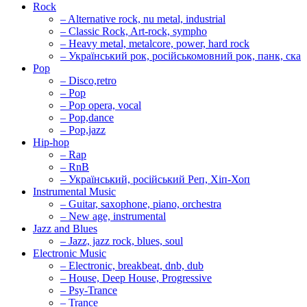
Rock
– Alternative rock, nu metal, industrial
– Classic Rock, Art-rock, sympho
– Heavy metal, metalcore, power, hard rock
– Український рок, російськомовний рок, панк, ска
Pop
– Disco,retro
– Pop
– Pop opera, vocal
– Pop,dance
– Pop,jazz
Hip-hop
– Rap
– RnB
– Український, російський Реп, Хіп-Хоп
Instrumental Music
– Guitar, saxophone, piano, orchestra
– New age, instrumental
Jazz and Blues
– Jazz, jazz rock, blues, soul
Electronic Music
– Electronic, breakbeat, dnb, dub
– House, Deep House, Progressive
– Psy-Trance
– Trance