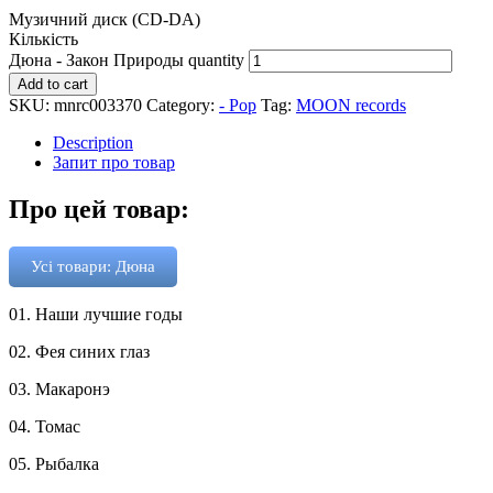
Музичний диск (CD-DA)
Кількість
Дюна - Закон Природы quantity
Add to cart
SKU:
mnrc003370
Category:
- Pop
Tag:
MOON records
Description
Запит про товар
Про цей товар:
Усі товари: Дюна
01. Наши лучшие годы
02. Фея синих глаз
03. Макаронэ
04. Томас
05. Рыбалка