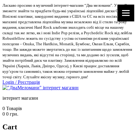
Ласкаво просимо в музичний інтернет-магазин “Два меломани”. У нас Ви
зможете знайти та придбати будь-які українські ліцензійні диски CD, DVD,
Вінілові платівки; закордонні видання з США та ЄС на всіх носіях. В
магазині представлена ліцензійна музика незалежно від її стилю та року
видання, класичні Hard Rock альбоми знаходять собі місце на нашому
складі так же легко, як і нові Indie Pop релізи, а Psychedelic Rock від лейбла
Robustfellow лежить по сусідству з усіма останніми релізами української
попсцени – Onuka, The Hardkiss, Monatik, Бумбокс, Океан Ельзи, Скрябін,
тощо. Ви завжди можете звертатись до нас із запитанням щодо замовлення
музичних видань, які відсутні на сторінці, та ми додамо всі зусилля, щоб
знайти потрібний диск чи платівку. Замовлення відправляємо по всій
Україні (Харків, Львів, Дніпро, Одеса), у Києві працює доставляння
кур’єром та самовивіз, також можна отримати замовлення майже у любій
точці світу. Слухайте якісну музику, гарного дня!
Login
/
Реєстрація
інтернет магазин
0
Товарів
0
0
грн.
Cart