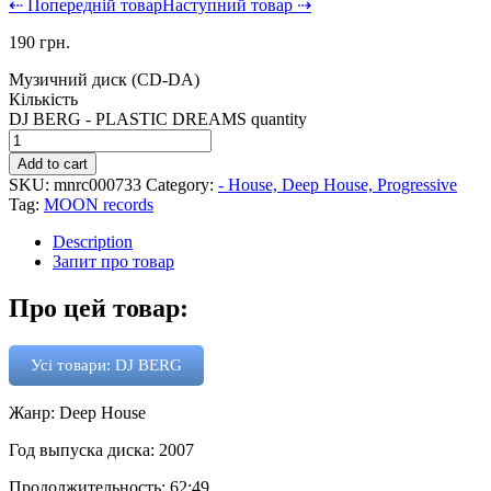
⇠ Попередній товар
Наступний товар ⇢
190
грн.
Музичний диск (CD-DA)
Кількість
DJ BERG - PLASTIC DREAMS quantity
Add to cart
SKU:
mnrc000733
Category:
- House, Deep House, Progressive
Tag:
MOON records
Description
Запит про товар
Про цей товар:
Усі товари: DJ BERG
Жанр: Deep House
Год выпуска диска: 2007
Продолжительность: 62:49