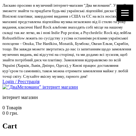
Ласкаво просимо в музичний інтернет-магазин “Два меломани”. У нас Ви
зможете знайти та придбати будь-які українські ліцензійні диски CD, DVD,
Вінілові платівки; закордонні видання з США та ЄС на всіх носіях. В
магазині представлена ліцензійна музика незалежно від її стилю та року
видання, класичні Hard Rock альбоми знаходять собі місце на нашому
складі так же легко, як і нові Indie Pop релізи, а Psychedelic Rock від лейбла
Robustfellow лежить по сусідству з усіма останніми релізами української
попсцени – Onuka, The Hardkiss, Monatik, Бумбокс, Океан Ельзи, Скрябін,
тощо. Ви завжди можете звертатись до нас із запитанням щодо замовлення
музичних видань, які відсутні на сторінці, та ми додамо всі зусилля, щоб
знайти потрібний диск чи платівку. Замовлення відправляємо по всій
Україні (Харків, Львів, Дніпро, Одеса), у Києві працює доставляння
кур’єром та самовивіз, також можна отримати замовлення майже у любій
точці світу. Слухайте якісну музику, гарного дня!
Login
/
Реєстрація
інтернет магазин
0
Товарів
0
0
грн.
Cart