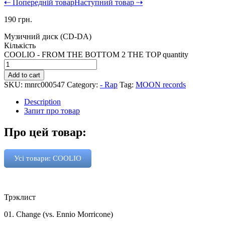
⇠ Попередній товар
Наступний товар ⇢
190
грн.
Музичний диск (CD-DA)
Кількість
COOLIO - FROM THE BOTTOM 2 THE TOP quantity
Add to cart
SKU:
mnrc000547
Category:
- Rap
Tag:
MOON records
Description
Запит про товар
Про цей товар:
Усі товари: COOLIO
Трэклист
01. Change (vs. Ennio Morricone)