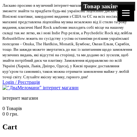
Товар закінчився
Ласкаво просимо в музичний інтернет-магазин “Два меломани”. У нас Ви
зможете знайти та придбати будь-які українські ліцензійні диски CD, DVD,
Вінілові платівки; закордонні видання з США та ЄС на всіх носіях. В
магазині представлена ліцензійна музика незалежно від її стилю та року
видання, класичні Hard Rock альбоми знаходять собі місце на нашому
складі так же легко, як і нові Indie Pop релізи, а Psychedelic Rock від лейбла
Robustfellow лежить по сусідству з усіма останніми релізами української
попсцени – Onuka, The Hardkiss, Monatik, Бумбокс, Океан Ельзи, Скрябін,
тощо. Ви завжди можете звертатись до нас із запитанням щодо замовлення
музичних видань, які відсутні на сторінці, та ми додамо всі зусилля, щоб
знайти потрібний диск чи платівку. Замовлення відправляємо по всій
Україні (Харків, Львів, Дніпро, Одеса), у Києві працює доставляння
кур’єром та самовивіз, також можна отримати замовлення майже у любій
точці світу. Слухайте якісну музику, гарного дня!
Login
/
Реєстрація
інтернет магазин
0
Товарів
0
0
грн.
Cart