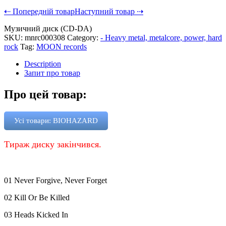
⇠ Попередній товар
Наступний товар ⇢
Музичний диск (CD-DA)
SKU:
mnrc000308
Category:
- Heavy metal, metalcore, power, hard
rock
Tag:
MOON records
Description
Запит про товар
Про цей товар:
Усі товари: BIOHAZARD
Тираж диску закінчився.
01 Never Forgive, Never Forget
02 Kill Or Be Killed
03 Heads Kicked In