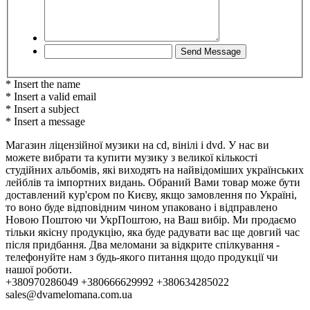
* Insert the name
* Insert a valid email
* Insert a subject
* Insert a message
Магазин ліцензійної музики на cd, вінілі і dvd. У нас ви
можете вибрати та купити музику з великої кількості
студійних альбомів, які виходять на найвідоміших українських
лейблів та імпортних видань. Обраний Вами товар може бути
доставлений кур'єром по Києву, якщо замовлення по Україні,
то воно буде відповідним чином упаковано і відправлено
Новою Поштою чи УкрПоштою, на Ваш вибір. Ми продаємо
тільки якісну продукцію, яка буде радувати вас ще довгий час
після придбання. Два меломани за відкрите спілкування -
телефонуйте нам з будь-якого питання щодо продукції чи
нашої роботи.
+380970286049 +380666629992 +380634285022
sales@dvamelomana.com.ua