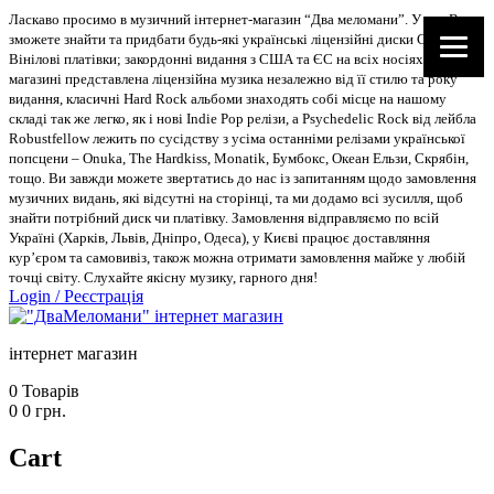
Ласкаво просимо в музичний інтернет-магазин “Два меломани”. У нас Ви
зможете знайти та придбати будь-які українські ліцензійні диски CD, DVD,
Вінілові платівки; закордонні видання з США та ЄС на всіх носіях. В
магазині представлена ліцензійна музика незалежно від її стилю та року
видання, класичні Hard Rock альбоми знаходять собі місце на нашому
складі так же легко, як і нові Indie Pop релізи, а Psychedelic Rock від лейбла
Robustfellow лежить по сусідству з усіма останніми релізами української
попсцени – Onuka, The Hardkiss, Monatik, Бумбокс, Океан Ельзи, Скрябін,
тощо. Ви завжди можете звертатись до нас із запитанням щодо замовлення
музичних видань, які відсутні на сторінці, та ми додамо всі зусилля, щоб
знайти потрібний диск чи платівку. Замовлення відправляємо по всій
Україні (Харків, Львів, Дніпро, Одеса), у Києві працює доставляння
кур’єром та самовивіз, також можна отримати замовлення майже у любій
точці світу. Слухайте якісну музику, гарного дня!
Login
/
Реєстрація
інтернет магазин
0
Товарів
0
0
грн.
Cart