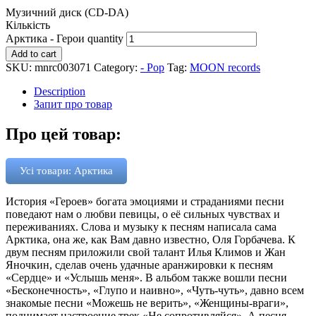
Музичний диск (CD-DA)
Кількість
Арктика - Герои quantity
Add to cart
SKU:
mnrc003071
Category:
- Pop
Tag:
MOON records
Description
Запит про товар
Про цей товар:
Усі товари: Арктика
История «Героев» богата эмоциями и страданиями песни
поведают нам о любви певицы, о её сильных чувствах и
переживаниях. Слова и музыку к песням написала сама
Арктика, она же, как Вам давно известно, Оля Горбачева. К
двум песням приложили свой талант Илья Климов и Жан
Яночкин, сделав очень удачные аранжировки к песням
«Сердце» и «Услышь меня». В альбом также вошли песни
«Бесконечность», «Глупо и наивно», «Чуть-чуть», давно всем
знакомые песни «Можешь не верить», «Женщины-враги»,
поднимает настроение трек «Не сопротивляйся». А песня