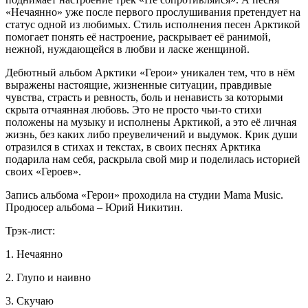
«Нечаянно» уже после первого прослушивания претендует на
статус одной из любимых. Стиль исполнения песен Арктикой
помогает понять её настроение, раскрывает её ранимой,
нежной, нуждающейся в любви и ласке женщиной.
Дебютный альбом Арктики «Герои» уникален тем, что в нём
выражены настоящие, жизненные ситуации, правдивые
чувства, страсть и ревность, боль и ненависть за которыми
скрыта отчаянная любовь. Это не просто чьи-то стихи
положены на музыку и исполнены Арктикой, а это её личная
жизнь, без каких либо преувеличений и выдумок. Крик души
отразился в стихах и текстах, в своих песнях Арктика
подарила нам себя, раскрыла свой мир и поделилась историей
своих «Героев».
Запись альбома «Герои» проходила на студии Mama Music.
Продюсер альбома – Юрий Никитин.
Трэк-лист:
1. Нечаянно
2. Глупо и наивно
3. Скучаю