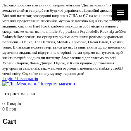
Ласкаво просимо в музичний інтернет-магазин “Два меломани”. У нас Ви
зможете знайти та придбати будь-які українські ліцензійні диски CD, DVD,
Вінілові платівки; закордонні видання з США та ЄС на всіх носіях. В
магазині представлена ліцензійна музика незалежно від її стилю та року
видання, класичні Hard Rock альбоми знаходять собі місце на нашому
складі так же легко, як і нові Indie Pop релізи, а Psychedelic Rock від лейбла
Robustfellow лежить по сусідству з усіма останніми релізами української
попсцени – Onuka, The Hardkiss, Monatik, Бумбокс, Океан Ельзи, Скрябін,
тощо. Ви завжди можете звертатись до нас із запитанням щодо замовлення
музичних видань, які відсутні на сторінці, та ми додамо всі зусилля, щоб
знайти потрібний диск чи платівку. Замовлення відправляємо по всій
Україні (Харків, Львів, Дніпро, Одеса), у Києві працює доставляння
кур’єром та самовивіз, також можна отримати замовлення майже у любій
точці світу. Слухайте якісну музику, гарного дня!
Login
/
Реєстрація
інтернет магазин
0
Товарів
0
0
грн.
Cart