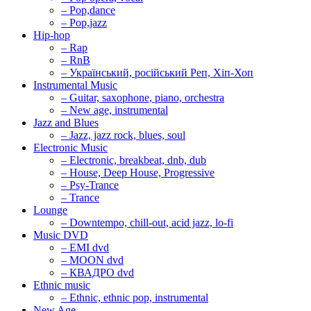
– Pop,dance
– Pop,jazz
Hip-hop
– Rap
– RnB
– Український, російський Реп, Хіп-Хоп
Instrumental Music
– Guitar, saxophone, piano, orchestra
– New age, instrumental
Jazz and Blues
– Jazz, jazz rock, blues, soul
Electronic Music
– Electronic, breakbeat, dnb, dub
– House, Deep House, Progressive
– Psy-Trance
– Trance
Lounge
– Downtempo, chill-out, acid jazz, lo-fi
Music DVD
– EMI dvd
– MOON dvd
– КВАДРО dvd
Ethnic music
– Ethnic, ethnic pop, instrumental
New Age