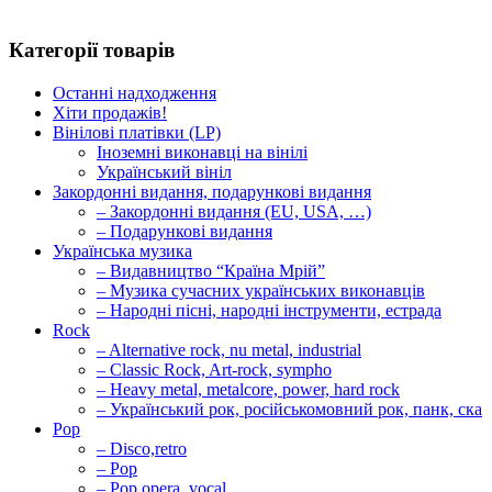
Категорії товарів
Останні надходження
Хіти продажів!
Вінілові платівки (LP)
Іноземні виконавці на вінілі
Український вініл
Закордонні видання, подарункові видання
– Закордонні видання (EU, USA, …)
– Подарункові видання
Українська музика
– Видавництво “Країна Мрій”
– Музика сучасних українських виконавців
– Народні пісні, народні інструменти, естрада
Rock
– Alternative rock, nu metal, industrial
– Classic Rock, Art-rock, sympho
– Heavy metal, metalcore, power, hard rock
– Український рок, російськомовний рок, панк, ска
Pop
– Disco,retro
– Pop
– Pop opera, vocal