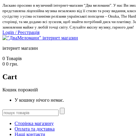
Ласкаво просимо в музичний інтернет-магазин “Два меломани”. У нас Ви зможе
представлена ліцензійна музика незалежно від її стилю та року видання, класи
сусідству з усіма останніми релізами української попсцени – Onuka, The Hard
сторінці, та ми додамо всі зусилля, щоб знайти потрібний диск чи платівку. 
замовлення майже у любій точці світу. Слухайте якісну музику, гарного дня!
Login
/
Реєстрація
інтернет магазин
0
Товарів
0
0
грн.
Cart
Кошик порожній
У кошику нічого немає.
Сторінка магазину
Оплата та доставка
Наші контакти