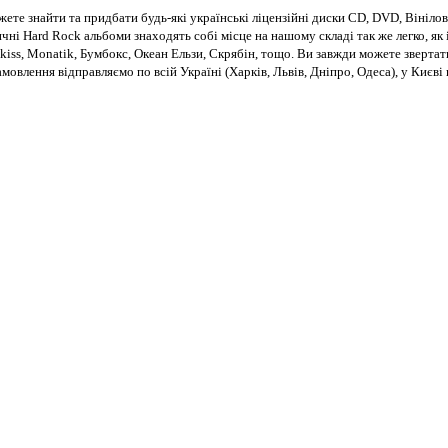
те знайти та придбати будь-які українські ліцензійні диски CD, DVD, Вінілові
чні Hard Rock альбоми знаходять собі місце на нашому складі так же легко, як і
kiss, Monatik, Бумбокс, Океан Ельзи, Скрябін, тощо. Ви завжди можете звертат
Замовлення відправляємо по всій Україні (Харків, Львів, Дніпро, Одеса), у Киє