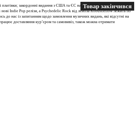
Товар закінчився
Товар закінчився
Товар закінчився
 платівки; закордонні видання з США та ЄС на всіх носіях. В магазині
 нові Indie Pop релізи, а Psychedelic Rock від лейбла Robustfellow лежить по
ись до нас із запитанням щодо замовлення музичних видань, які відсутні на
ві працює доставляння кур’єром та самовивіз, також можна отримати