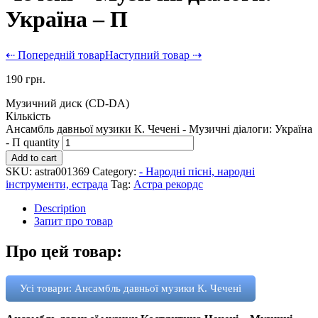
Україна – П
⇠ Попередній товар
Наступний товар ⇢
190
грн.
Музичний диск (CD-DA)
Кількість
Ансамбль давньої музики К. Чечені - Музичні діалоги: Україна
- П quantity
Add to cart
SKU:
astra001369
Category:
- Народні пісні, народні
інструменти, естрада
Tag:
Астра рекордс
Description
Запит про товар
Про цей товар:
Усі товари: Ансамбль давньої музики К. Чечені