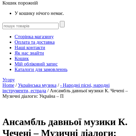
Кошик порожній
У кошику нічого немає.
Сторінка магазину
Оплата та доставка
Наші контакти
Як нас знайти
Кошик
Мій обліковий запис
Каталоги для замовленнь
Угору
Home
/
Українська музика
/
- Народні пісні, народні
інструменти, естрада
/ Ансамбль давньої музики К. Чечені –
Музичні діалоги: Україна – П
Ансамбль давньої музики К.
Чечені – Музичні діалоги: