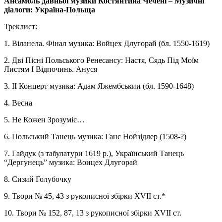
Ансамбль давньої музики Костянтина Чечені – Музичні
діалоги: Україна-Польща
Треклист:
1. Віланела. Фінал музика: Войцех Длугорай (бл. 1550-1619)
2. Дві Пісні Польського Ренесансу: Настя, Сядь Під Моїм
Листям І Відпочинь. Ануся
3. II Концерт музика: Адам Яжембськии (бл. 1590-1648)
4. Весна
5. Не Кожен Зрозуміє…
6. Польський Танець музика: Ганс Нойзідлер (1508-?)
7. Гайдук (з табулатури 1619 p.), Український Танець
“Дергунець” музика: Воицех Длугорай
8. Сизий Голубочку
9. Твори № 45, 43 з рукописної збірки XVII ст.*
10. Твори № 152, 87, 13 з рукописної збірки XVII ст.