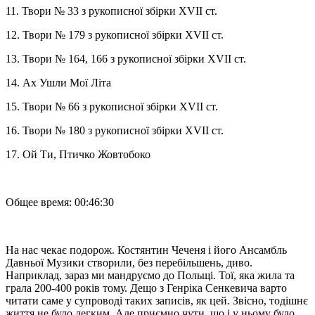
11. Твори № 33 з рукописної збірки XVII ст.
12. Твори № 179 з рукописної збірки XVII ст.
13. Твори № 164, 166 з рукописної збірки XVII ст.
14. Ах Ушли Мої Літа
15. Твори № 66 з рукописної збірки XVII ст.
16. Твори № 180 з рукописної збірки XVII ст.
17. Ой Ти, Птичко Жовтобоко
Общее время: 00:46:30
На нас чекає подорож. Костянтин Чеченя і його Ансамбль
Давньої Музики створили, без перебільшень, диво.
Наприклад, зараз ми мандруємо до Польщі. Тої, яка жила та
грала 200-400 років тому. Дещо з Генріка Сенкевича варто
читати саме у супроводі таких записів, як цей. Звісно, тодішнє
життя не було легким. Але приємно чути, що і у ньому було