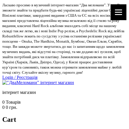
Ласкаво просимо в музичний інтернет-магазин “Два меломани”. У нас Ви
зможете знайти та придбати будь-які українські ліцензійні диски CD, DVD,
Вінілові платівки; закордонні видання з США та ЄС на всіх носіях. В
магазині представлена ліцензійна музика незалежно від її стилю та року
видання, класичні Hard Rock альбоми знаходять собі місце на нашому
складі так же легко, як і нові Indie Pop релізи, а Psychedelic Rock від лейбла
Robustfellow лежить по сусідству з усіма останніми релізами української
попсцени – Onuka, The Hardkiss, Monatik, Бумбокс, Океан Ельзи, Скрябін,
тощо. Ви завжди можете звертатись до нас із запитанням щодо замовлення
музичних видань, які відсутні на сторінці, та ми додамо всі зусилля, щоб
знайти потрібний диск чи платівку. Замовлення відправляємо по всій
Україні (Харків, Львів, Дніпро, Одеса), у Києві працює доставляння
кур’єром та самовивіз, також можна отримати замовлення майже у любій
точці світу. Слухайте якісну музику, гарного дня!
Login
/
Реєстрація
інтернет магазин
0
Товарів
0
0
грн.
Cart