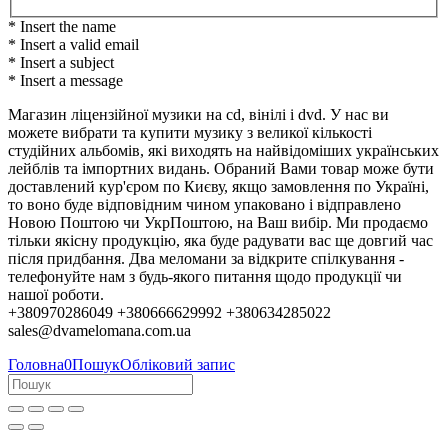
* Insert the name
* Insert a valid email
* Insert a subject
* Insert a message
Магазин ліцензійної музики на cd, вінілі і dvd. У нас ви
можете вибрати та купити музику з великої кількості
студійних альбомів, які виходять на найвідоміших українських
лейблів та імпортних видань. Обраний Вами товар може бути
доставлений кур'єром по Києву, якщо замовлення по Україні,
то воно буде відповідним чином упаковано і відправлено
Новою Поштою чи УкрПоштою, на Ваш вибір. Ми продаємо
тільки якісну продукцію, яка буде радувати вас ще довгий час
після придбання. Два меломани за відкрите спілкування -
телефонуйте нам з будь-якого питання щодо продукції чи
нашої роботи.
+380970286049 +380666629992 +380634285022
sales@dvamelomana.com.ua
Головна
0
Пошук
Обліковий запис
Колеги, партнери та клієнти!