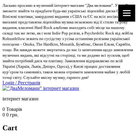
Ласкаво просимо в музичний інтернет-магазин “Два меломани”. У нас Ви
зможете знайти та придбати будь-які українські ліцензійні диски CD, DVD,
Вінілові платівки; закордонні видання з США та ЄС на всіх носіях. В
магазині представлена ліцензійна музика незалежно від її стилю та року
видання, класичні Hard Rock альбоми знаходять собі місце на нашому
складі так же легко, як і нові Indie Pop релізи, а Psychedelic Rock від лейбла
Robustfellow лежить по сусідству з усіма останніми релізами української
попсцени – Onuka, The Hardkiss, Monatik, Бумбокс, Океан Ельзи, Скрябін,
тощо. Ви завжди можете звертатись до нас із запитанням щодо замовлення
музичних видань, які відсутні на сторінці, та ми додамо всі зусилля, щоб
знайти потрібний диск чи платівку. Замовлення відправляємо по всій
Україні (Харків, Львів, Дніпро, Одеса), у Києві працює доставляння
кур’єром та самовивіз, також можна отримати замовлення майже у любій
точці світу. Слухайте якісну музику, гарного дня!
Login
/
Реєстрація
інтернет магазин
0
Товарів
0
0
грн.
Cart