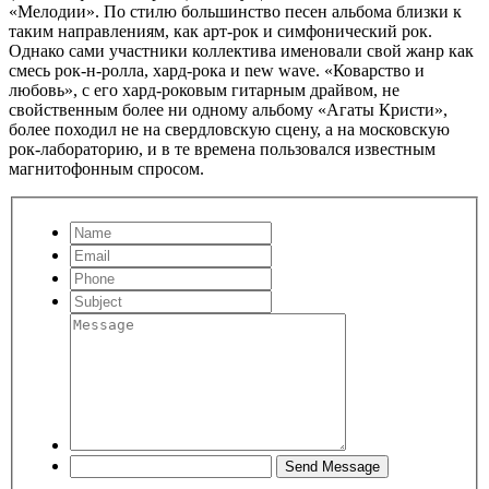
«Мелодии». По стилю большинство песен альбома близки к
таким направлениям, как арт-рок и симфонический рок.
Однако сами участники коллектива именовали свой жанр как
смесь рок-н-ролла, хард-рока и new wave. «Коварство и
любовь», с его хард-роковым гитарным драйвом, не
свойственным более ни одному альбому «Агаты Кристи»,
более походил не на свердловскую сцену, а на московскую
рок-лабораторию, и в те времена пользовался известным
магнитофонным спросом.