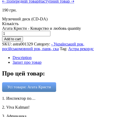
⇠ Попередній товар
Наступний товар ⇢
190
грн.
Музичний диск (CD-DA)
Кількість
Агата Кристи - Коварство и любовь quantity
Add to cart
SKU:
astra001329
Category:
- Український рок,
російськомовний рок, панк, ска
Tag:
Астра рекордс
Description
Запит про товар
Про цей товар:
Усі товари: Агата Кристи
1. Инспектор по…
2. Viva Kalman!
3. Африканка