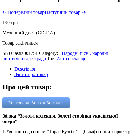
⇠ Попередній товар
Наступний товар ⇢
190
грн.
Музичний диск (CD-DA)
Товар закінчився
SKU:
astra001751
Category:
- Народні пісні, народні
інструменти, естрада
Tag:
Астра рекордс
Description
Запит про товар
Про цей товар:
Усі товари: Золота Колекція
Збірка “
Золота колекція. Золоті сторінки української
опери
“
1.Увертюра до опери “Тарас Бульба” – (Симфонічний оркестр