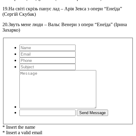
19.На світі скрізь панує лад – Арія Зевса з опери “Енеїда”
(Сергій Скубак)
20.Звуть мене люди – Вальс Венери з опери “Енеїда” (Ірина
Захарко)
* Insert the name
* Insert a valid email