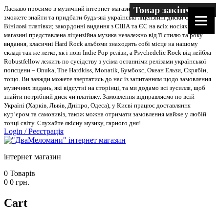
Товар закінчився
Ласкаво просимо в музичний інтернет-магазин “Два меломани”. У нас Ви
зможете знайти та придбати будь-які українські ліцензійні диски CD, DVD,
Вінілові платівки; закордонні видання з США та ЄС на всіх носіях. В
магазині представлена ліцензійна музика незалежно від її стилю та року
видання, класичні Hard Rock альбоми знаходять собі місце на нашому
складі так же легко, як і нові Indie Pop релізи, а Psychedelic Rock від лейбла
Robustfellow лежить по сусідству з усіма останніми релізами української
попсцени – Onuka, The Hardkiss, Monatik, Бумбокс, Океан Ельзи, Скрябін,
тощо. Ви завжди можете звертатись до нас із запитанням щодо замовлення
музичних видань, які відсутні на сторінці, та ми додамо всі зусилля, щоб
знайти потрібний диск чи платівку. Замовлення відправляємо по всій
Україні (Харків, Львів, Дніпро, Одеса), у Києві працює доставляння
кур’єром та самовивіз, також можна отримати замовлення майже у любій
точці світу. Слухайте якісну музику, гарного дня!
Login
/
Реєстрація
інтернет магазин
0
Товарів
0
0
грн.
Cart