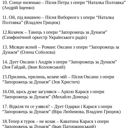
10. Сонце низенько – Пісня Петра з опери “Наталка Полтавка”
(Андрій Іщенко)
11. Ой, під вишнею – Пісня Виборного з опери “Наталка
Полтавка” (Владлен Грицюк)
12.Козачок – Танець з опери “Запорожець за Дунаєм”
(Симфонічний оркестр Українського радіо)
13. Місяцю ясний – Романс Оксани з опери “Запорожець за
Дунаєм” (Олена Соболєва)
14. Дует Оксани і Андрія з опери “Запорожець за Дунаєм”
(Зоя Гайдай, (Іван Козловський)
15.Прилинь, прилинь, козаче мій – Пісня Оксани з опери
“Запорожець за Дунаєм” (Зоя Христич)
16.Ой, щось дуже загулявся – Аріозо Карася з опери
“Запорожець за Дунаєм” (Михайло Донець)
17. Відкіля ти се узявся? – Дует Одарки і Карася з опери
“Запорожець за Дунаєм” (Віра Любимова, Владлен Грицюк)
18.Тепер я турок – не козак – Каватина Карася з опери
“Запорожець за Дунаєм” (Іван Паторжинський)