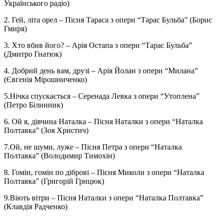
Українського радіо)
2. Гей, літа орел – Пісня Тараса з опери “Тарас Бульба” (Борис
Гмиря)
3. Хто вбив його? – Арія Остапа з опери “Тарас Бульба”
(Дмитро Гнатюк)
4. Добрий день вам, друзі – Арія Йолан з опери “Милана”
(Євгенія Мірошниченко)
5.Нічка спускається – Серенада Левка з опери “Утоплена”
(Петро Білинник)
6. Ой я, дівчина Наталка – Пісня Наталки з опери “Наталка
Полтавка” (Зоя Христич)
7.Ой, не шуми, луже – Пісня Петра з опери “Наталка
Полтавка” (Володимир Тимохін)
8. Гомін, гомін по діброві – Пісня Миколи з опери “Наталка
Полтавка” (Григорій Грицюк)
9.Віють вітри – Пісня Наталки з опери “Наталка Полтавка”
(Клавдія Радченко)