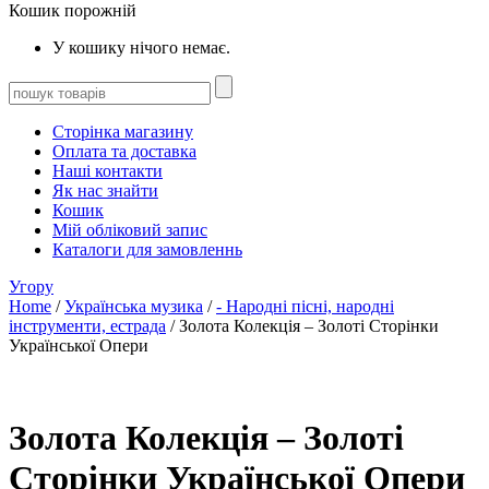
Кошик порожній
У кошику нічого немає.
Сторінка магазину
Оплата та доставка
Наші контакти
Як нас знайти
Кошик
Мій обліковий запис
Каталоги для замовленнь
Угору
Home
/
Українська музика
/
- Народні пісні, народні
інструменти, естрада
/ Золота Колекція – Золоті Сторінки
Української Опери
Золота Колекція – Золоті
Сторінки Української Опери