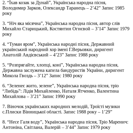
2. “Їхав козак за Дунай”, Українська народна пісня,
Володимир Зарков, Олександр Таранець – 2’42” Запис 1985
року
3. “Ніч яка місячна”, Українська народна пісня, автор слів
Михайло Старицький, Костянтин Огнєвой – 3’14” Запис 1979
року
4. “Туман яром”, Українська народні пісня, Державний
український народний хор імені Г.Верьовки, диригент
Анатолій Авдієвський – 4’23” Запис 1988 року
5. “Розпрягайте, хлопці, коні”, Українська народна пісня,
Державна заслужена капела бандуристів України, диригент
Микола Гвоздь – 3’12” Запис 1980 року
6. “Зеленеє жито, зелене”, Українська народна пісня, тріо
“Либідь”: Лідія Михайленко, Наталя Ятченко, Валентина
Михайлова – 3’21” Запис 1990 року
7. Віночок українських народних мелодій, Троїсті музики
с.Плиски Вінницької області. Запис 1988 року – 1’29”
8. “Несе Галя воду”, Українська народна пісня, Тріо Маренич:
Антоніна, Світлана, Валерій – 3’44” Запис 1979 року