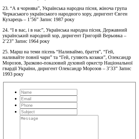
23. “А я чорнява”, Українська народна пісня, жіноча група
Черкаського українського народного хору, диригент Євген
Кухарець – 1’56” Запис 1987 року
24. “І в вас, і в нас”, Українська народна пісня, Державний
український народний хор, диригент Григорій Верьовка –
2’23” Запис 1964 року
25. Марш на теми пісень “Наливаймо, браття”, “Гей,
наливайте повнії чари” та “Гей, гуляють козаки”, Олександр
Морозов, Зразково-показовий духовий оркестр Національної
гвардії України, диригент Олександр Морозов – 3’33” Запис
1993 року