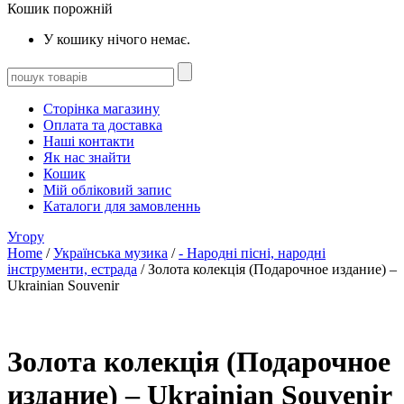
Кошик порожній
У кошику нічого немає.
Сторінка магазину
Оплата та доставка
Наші контакти
Як нас знайти
Кошик
Мій обліковий запис
Каталоги для замовленнь
Угору
Home
/
Українська музика
/
- Народні пісні, народні
інструменти, естрада
/ Золота колекція (Подарочное издание) –
Ukrainian Souvenir
Золота колекція (Подарочное
издание) – Ukrainian Souvenir