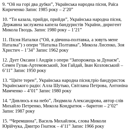
9. “Ой на горі два дубки”, Українська народна пісня, Раїса
Кириченко Запис 1985 року – 2’20”
10. “Ти казала, прийди, прийди”, Українська народна пісня,
Державна заслужена капела бандуристів України, диригент
Микола Гвоздь. Запис 1980 року – 1’21”
11. Пісня Наталки (“Ой, я дівчина-полтавка, а зовуть мене
Наталка”) з опери “Наталка Полтавка”, Микола Лисенко, Зоя
Христич – 1’34” Запис 1962 року
12. Дует Оксани і Андрія з опери “Запорожець за Дунаєм”,
Семен Гулак-Артемовський, Зоя Гайдай, Іван Козловський –
6’11” Запис 1950 року
13. “Цвіте терен”, Українська народна пісня,тріо бандуристок
Українського радіо: Алла Шутько, Світлана Петрова, Антоніна
Мамченко – 4’01” Запис 1980 року
14. “Дивлюсь я на небо”, Людмила Александрова, автор слів
Михайло Петренко, Микола Кондратюк – баритон – 2’02”
Запис 1987 року
15. “Черемшина”, Василь Михайлюк, слова Миколи
Юрійчука, Дмитро Гнатюк – 4’11” Запис 1966 року