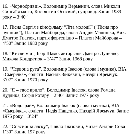
16. «Чорнобривці», Володимир Верменич, слова Миколи
Сингаївського, Костянтин Огнєвий, супровід: Запис 1989
року – 3’40”
17. Пісня Сергія з кінофільму “Літа молодії” (“Пісня про
рушник”), Платон Майборода, слова Андрія Малишка, Вик.
Дмитро Гнатюк, партія фортепіано – Платон Майборода –
4’50” Запис 1980 року
18. “Києве мій”, Ігор Шамо, автор слів Дмитро Луценко,
Микола Кондратюк – 3’47” Запис 1968 року
19. “Червона рута”, Володимир Івасюк (слова і музика), ВІА
«Смерічка», солісти: Василь Зінкевич, Назарій Яремчук. –
3’07” Запис 1970 року
20. “Я – твоє крило”, Володимир Івасюк, слова Романа
Кудлика, Софія Ротару – 2’46” Запис 1977 року
21. «Водограй», Володимир Івасюк (слова і музика), ВІА
«Смерічка», солісти: Надія Пащенко, Назарій Яремчук. Запис
1975 року – 3’24”
22. “Спасибі за ласку”, Павло Глазовий, Читає Андрій Сова –
1’30” Запис 197 року