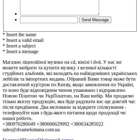
* Insert the name
* Insert a valid email
* Insert a subject
* Insert a message
Магазин ліцензійної музики на cd, вінілі і dvd. У нас ви
можете вибрати та купити музику з великої кількості
студійних альбомів, які виходять на найвідоміших українських
лейблів та імпортних видань. Обраний Вами товар може бути
доставлений кур'єром по Києву, якщо замовлення по Україні,
то воно буде відповідним чином упаковано і відправлено
Новою Поштою чи УкрПоштою, на Ваш вибір. Ми продаємо
тільки якісну продукцію, яка буде радувати вас ще довгий час
після придбання. Два меломани за відкрите спілкування -
телефонуйте нам з будь-якого питання щодо продукції чи
нашої роботи.
+380970286049 +380666629992 +380634285022
sales@dvamelomana.com.ua