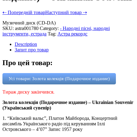
⇠ Попередній товар
Наступний товар ⇢
Музичний диск (CD-DA)
SKU:
astra001780
Category:
- Народні пісні, народні
інструменти, естрада
Tag:
Астра рекордс
Description
Запит про товар
Про цей товар:
Усі товари: Золота колекція (Подарочное издание)
Тираж диску закінчився.
Золота колекція (Подарочное издание) – Ukrainian Souvenir
(Український сувенір)
1. “Київський вальс”, Платон Майборода, Концертний
ансамбль Українського радіо під керуванням Іллі
Островського – 4’07” Запис 1957 року