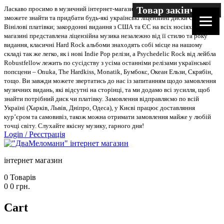
Товар закінчився
Ласкаво просимо в музичний інтернет-магазин “Два меломани”. У нас Ви
зможете знайти та придбати будь-які українські ліцензійні диски CD, DVD,
Вінілові платівки; закордонні видання з США та ЄС на всіх носіях. В
магазині представлена ліцензійна музика незалежно від її стилю та року
видання, класичні Hard Rock альбоми знаходять собі місце на нашому
складі так же легко, як і нові Indie Pop релізи, а Psychedelic Rock від лейбла
Robustfellow лежить по сусідству з усіма останніми релізами української
попсцени – Onuka, The Hardkiss, Monatik, Бумбокс, Океан Ельзи, Скрябін,
тощо. Ви завжди можете звертатись до нас із запитанням щодо замовлення
музичних видань, які відсутні на сторінці, та ми додамо всі зусилля, щоб
знайти потрібний диск чи платівку. Замовлення відправляємо по всій
Україні (Харків, Львів, Дніпро, Одеса), у Києві працює доставляння
кур’єром та самовивіз, також можна отримати замовлення майже у любій
точці світу. Слухайте якісну музику, гарного дня!
Login
/
Реєстрація
інтернет магазин
0
Товарів
0
0
грн.
Cart