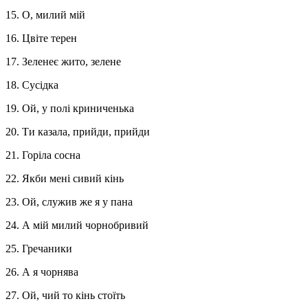
15. О, милий мій
16. Цвіте терен
17. Зеленеє жито, зелене
18. Сусідка
19. Ой, у полі криниченька
20. Ти казала, прийди, прийди
21. Горіла сосна
22. Якби мені сивий кінь
23. Ой, служив же я у пана
24. А мій милий чорнобривий
25. Гречаники
26. А я чорнява
27. Ой, чий то кінь стоїть