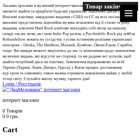
Товар закінчився
Ласкаво просимо в музичний інтернет-магазин “Два меломани”. У нас Ви
зможете знайти та придбати будь-які українські ліцензійні диски CD, DVD,
Вінілові платівки; закордонні видання з США та ЄС на всіх носіях. В
магазині представлена ліцензійна музика незалежно від її стилю та року
видання, класичні Hard Rock альбоми знаходять собі місце на нашому
складі так же легко, як і нові Indie Pop релізи, а Psychedelic Rock від лейбла
Robustfellow лежить по сусідству з усіма останніми релізами української
попсцени – Onuka, The Hardkiss, Monatik, Бумбокс, Океан Ельзи, Скрябін,
тощо. Ви завжди можете звертатись до нас із запитанням щодо замовлення
музичних видань, які відсутні на сторінці, та ми додамо всі зусилля, щоб
знайти потрібний диск чи платівку. Замовлення відправляємо по всій
Україні (Харків, Львів, Дніпро, Одеса), у Києві працює доставляння
кур’єром та самовивіз, також можна отримати замовлення майже у любій
точці світу. Слухайте якісну музику, гарного дня!
Login
/
Реєстрація
інтернет магазин
0
Товарів
0
0
грн.
Cart