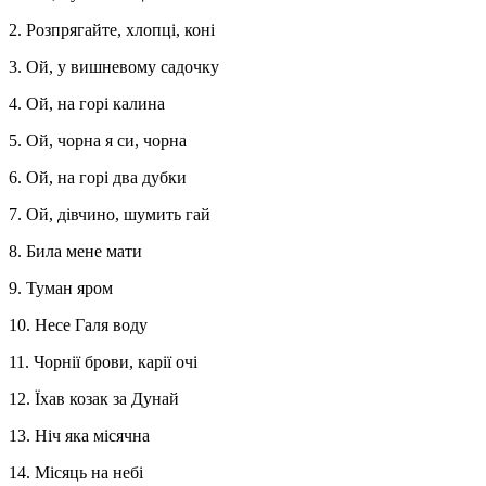
2. Розпрягайте, хлопці, коні
3. Ой, у вишневому садочку
4. Ой, на горі калина
5. Ой, чорна я си, чорна
6. Ой, на горі два дубки
7. Ой, дівчино, шумить гай
8. Била мене мати
9. Туман яром
10. Несе Галя воду
11. Чорнії брови, карії очі
12. Їхав козак за Дунай
13. Ніч яка місячна
14. Місяць на небі