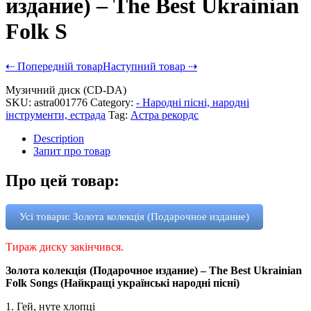
издание) – The Best Ukrainian
Folk S
⇠ Попередній товар
Наступний товар ⇢
Музичний диск (CD-DA)
SKU:
astra001776
Category:
- Народні пісні, народні
інструменти, естрада
Tag:
Астра рекордс
Description
Запит про товар
Про цей товар:
Усі товари: Золота колекція (Подарочное издание)
Тираж диску закінчився.
Золота колекція (Подарочное издание) – The Best Ukrainian
Folk Songs (Найкращі українські народні пісні)
1. Гей, нуте хлопці