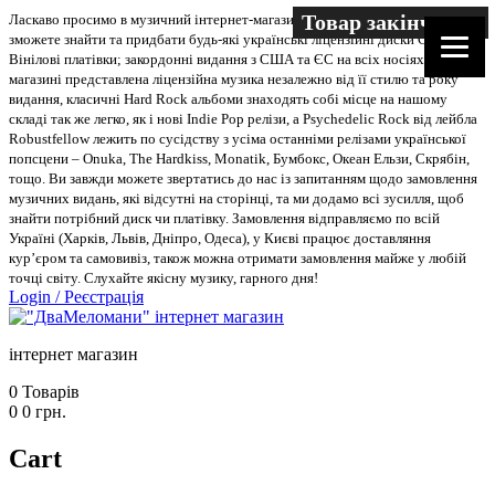
Товар закінчився
Ласкаво просимо в музичний інтернет-магазин “Два меломани”. У нас Ви
зможете знайти та придбати будь-які українські ліцензійні диски CD, DVD,
Вінілові платівки; закордонні видання з США та ЄС на всіх носіях. В
магазині представлена ліцензійна музика незалежно від її стилю та року
видання, класичні Hard Rock альбоми знаходять собі місце на нашому
складі так же легко, як і нові Indie Pop релізи, а Psychedelic Rock від лейбла
Robustfellow лежить по сусідству з усіма останніми релізами української
попсцени – Onuka, The Hardkiss, Monatik, Бумбокс, Океан Ельзи, Скрябін,
тощо. Ви завжди можете звертатись до нас із запитанням щодо замовлення
музичних видань, які відсутні на сторінці, та ми додамо всі зусилля, щоб
знайти потрібний диск чи платівку. Замовлення відправляємо по всій
Україні (Харків, Львів, Дніпро, Одеса), у Києві працює доставляння
кур’єром та самовивіз, також можна отримати замовлення майже у любій
точці світу. Слухайте якісну музику, гарного дня!
Login
/
Реєстрація
інтернет магазин
0
Товарів
0
0
грн.
Cart