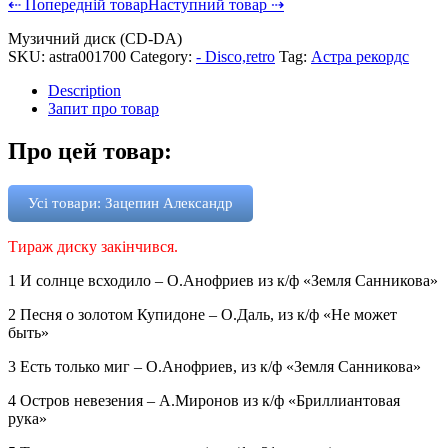
⇠ Попередній товар
Наступний товар ⇢
Музичний диск (CD-DA)
SKU:
astra001700
Category:
- Disco,retro
Tag:
Астра рекордс
Description
Запит про товар
Про цей товар:
Усі товари: Зацепин Александр
Тираж диску закінчився.
1 И солнце всходило – О.Анофриев из к/ф «Земля Санникова»
2 Песня о золотом Купидоне – О.Даль, из к/ф «Не может
быть»
3 Есть только миг – О.Анофриев, из к/ф «Земля Санникова»
4 Остров невезения – А.Миронов из к/ф «Бриллиантовая
рука»