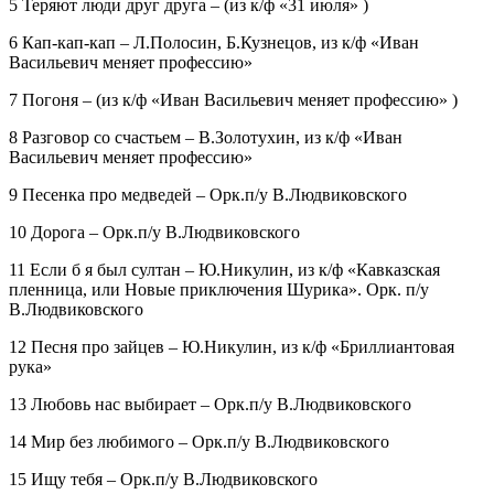
5 Теряют люди друг друга – (из к/ф «31 июля» )
6 Кап-кап-кап – Л.Полосин, Б.Кузнецов, из к/ф «Иван
Васильевич меняет профессию»
7 Погоня – (из к/ф «Иван Васильевич меняет профессию» )
8 Разговор со счастьем – В.Золотухин, из к/ф «Иван
Васильевич меняет профессию»
9 Песенка про медведей – Орк.п/у В.Людвиковского
10 Дорога – Орк.п/у В.Людвиковского
11 Если б я был султан – Ю.Никулин, из к/ф «Кавказская
пленница, или Новые приключения Шурика». Орк. п/у
В.Людвиковского
12 Песня про зайцев – Ю.Никулин, из к/ф «Бриллиантовая
рука»
13 Любовь нас выбирает – Орк.п/у В.Людвиковского
14 Мир без любимого – Орк.п/у В.Людвиковского
15 Ищу тебя – Орк.п/у В.Людвиковского