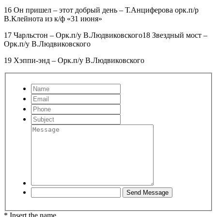
16 Он пришел – этот добрый день – Т.Анциферова орк.п/р
В.Клейнота из к/ф «31 июня»
17 Чарльстон – Орк.п/у В.Людвиковского18 Звездный мост –
Орк.п/у В.Людвиковского
19 Хэппи-энд – Орк.п/у В.Людвиковского
* Insert the name