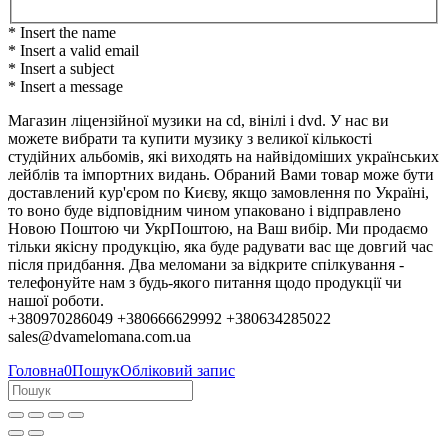
* Insert the name
* Insert a valid email
* Insert a subject
* Insert a message
Магазин ліцензійної музики на cd, вінілі і dvd. У нас ви
можете вибрати та купити музику з великої кількості
студійних альбомів, які виходять на найвідоміших українських
лейблів та імпортних видань. Обраний Вами товар може бути
доставлений кур'єром по Києву, якщо замовлення по Україні,
то воно буде відповідним чином упаковано і відправлено
Новою Поштою чи УкрПоштою, на Ваш вибір. Ми продаємо
тільки якісну продукцію, яка буде радувати вас ще довгий час
після придбання. Два меломани за відкрите спілкування -
телефонуйте нам з будь-якого питання щодо продукції чи
нашої роботи.
+380970286049 +380666629992 +380634285022
sales@dvamelomana.com.ua
Головна
0
Пошук
Обліковий запис
Колеги, партнери та клієнти!