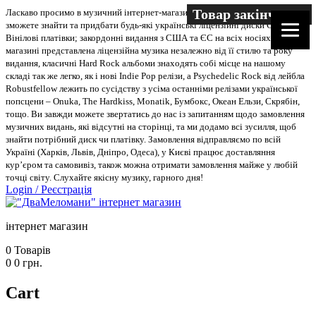
Товар закінчився
Ласкаво просимо в музичний інтернет-магазин “Два меломани”. У нас Ви
зможете знайти та придбати будь-які українські ліцензійні диски CD, DVD,
Вінілові платівки; закордонні видання з США та ЄС на всіх носіях. В
магазині представлена ліцензійна музика незалежно від її стилю та року
видання, класичні Hard Rock альбоми знаходять собі місце на нашому
складі так же легко, як і нові Indie Pop релізи, а Psychedelic Rock від лейбла
Robustfellow лежить по сусідству з усіма останніми релізами української
попсцени – Onuka, The Hardkiss, Monatik, Бумбокс, Океан Ельзи, Скрябін,
тощо. Ви завжди можете звертатись до нас із запитанням щодо замовлення
музичних видань, які відсутні на сторінці, та ми додамо всі зусилля, щоб
знайти потрібний диск чи платівку. Замовлення відправляємо по всій
Україні (Харків, Львів, Дніпро, Одеса), у Києві працює доставляння
кур’єром та самовивіз, також можна отримати замовлення майже у любій
точці світу. Слухайте якісну музику, гарного дня!
Login
/
Реєстрація
інтернет магазин
0
Товарів
0
0
грн.
Cart