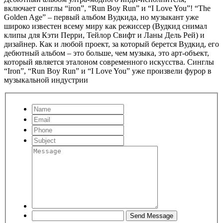
включает синглы “iron”, “Run Boy Run” и “I Love You”! “The
Golden Age” – первый альбом Вудкида, но музыкант уже
широко известен всему миру как режиссер (Вудкид снимал
клипы для Кэти Перри, Тейлор Свифт и Ланы Дель Рей) и
дизайнер. Как и любой проект, за который берется Вудкид, его
дебютный альбом – это больше, чем музыка, это арт-объект,
который является эталоном современного искусства. Синглы
“Iron”, “Run Boy Run” и “I Love You” уже произвели фурор в
музыкальной индустрии