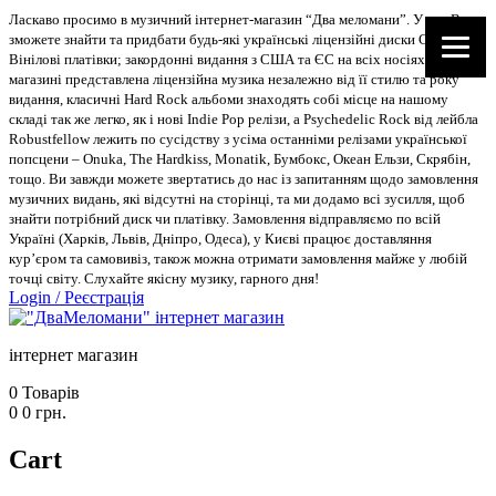
Ласкаво просимо в музичний інтернет-магазин “Два меломани”. У нас Ви
зможете знайти та придбати будь-які українські ліцензійні диски CD, DVD,
Вінілові платівки; закордонні видання з США та ЄС на всіх носіях. В
магазині представлена ліцензійна музика незалежно від її стилю та року
видання, класичні Hard Rock альбоми знаходять собі місце на нашому
складі так же легко, як і нові Indie Pop релізи, а Psychedelic Rock від лейбла
Robustfellow лежить по сусідству з усіма останніми релізами української
попсцени – Onuka, The Hardkiss, Monatik, Бумбокс, Океан Ельзи, Скрябін,
тощо. Ви завжди можете звертатись до нас із запитанням щодо замовлення
музичних видань, які відсутні на сторінці, та ми додамо всі зусилля, щоб
знайти потрібний диск чи платівку. Замовлення відправляємо по всій
Україні (Харків, Львів, Дніпро, Одеса), у Києві працює доставляння
кур’єром та самовивіз, також можна отримати замовлення майже у любій
точці світу. Слухайте якісну музику, гарного дня!
Login
/
Реєстрація
інтернет магазин
0
Товарів
0
0
грн.
Cart