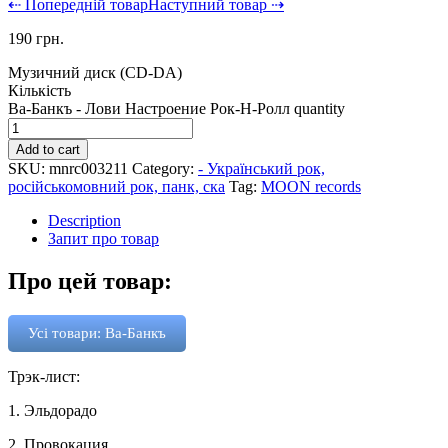
⇠ Попередній товар
Наступний товар ⇢
190
грн.
Музичний диск (CD-DA)
Кількість
Ва-Банкъ - Лови Настроение Рок-Н-Ролл quantity
Add to cart
SKU:
mnrc003211
Category:
- Український рок,
російськомовний рок, панк, ска
Tag:
MOON records
Description
Запит про товар
Про цей товар:
Усі товари: Ва-Банкъ
Трэк-лист:
1. Эльдорадо
2. Провокация