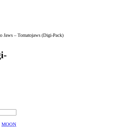
o Jaws – Tomatojaws (Digi-Pack)
i-
:
MOON