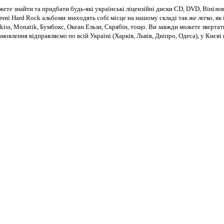
те знайти та придбати будь-які українські ліцензійні диски CD, DVD, Вінілові
чні Hard Rock альбоми знаходять собі місце на нашому складі так же легко, як і
kiss, Monatik, Бумбокс, Океан Ельзи, Скрябін, тощо. Ви завжди можете звертат
Замовлення відправляємо по всій Україні (Харків, Львів, Дніпро, Одеса), у Киє