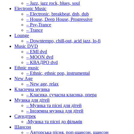
– Jazz, jazz rock, blues, soul
Electronic Music
– Electronic, breakbeat, dnb, dub
– House, Deep House, Progressive
– Psy-Trance
– Trance
Lounge
– Downtempo, chill-out, acid jazz, lo-fi
Music DVD
– EMI dvd
– MOON dvd
– КВАДРО dvd
Ethnic music
– Ethnic, ethnic pop, instrumental
New Age
– New age, relax
Класична музика
– Класика, сучасна класика, опера
Музика для дітей
– Музика та пісні для дітей
– Іноземна музика для дітей
Саундтрек
-Музика та пісні до фільмів
Шансон
– Авторська пісня, поп-шансон, шансон