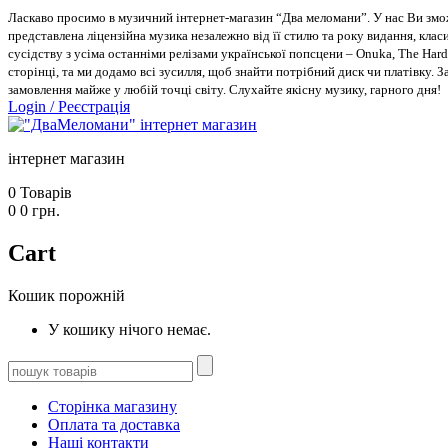
Ласкаво просимо в музичний інтернет-магазин “Два меломани”. У нас Ви зможе
представлена ліцензійна музика незалежно від її стилю та року видання, класи
сусідству з усіма останніми релізами української попсцени – Onuka, The Hard
сторінці, та ми додамо всі зусилля, щоб знайти потрібний диск чи платівку. 
замовлення майже у любій точці світу. Слухайте якісну музику, гарного дня!
Login
/
Реєстрація
інтернет магазин
0
Товарів
0
0
грн.
Cart
Кошик порожній
У кошику нічого немає.
Сторінка магазину
Оплата та доставка
Наші контакти