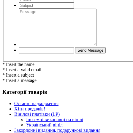
* Insert the name
* Insert a valid email
* Insert a subject
* Insert a message
Категорії товарів
Останні надходження
Хіти продажів!
Вінілові платівки (LP)
Іноземні виконавці на вінілі
Український вініл
Закордонні видання, подарункові видання