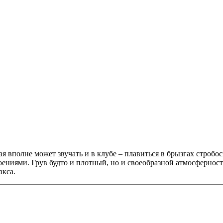
я вполне может звучать и в клубе – плавиться в брызгах стробо
оениями. Грув будто и плотный, но и своеобразной атмосфернос
акса.