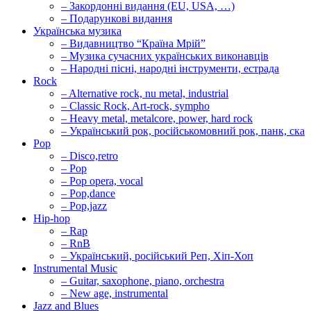
– Закордонні видання (EU, USA, …)
– Подарункові видання
Українська музика
– Видавництво “Країна Мрій”
– Музика сучасних українських виконавців
– Народні пісні, народні інструменти, естрада
Rock
– Alternative rock, nu metal, industrial
– Classic Rock, Art-rock, sympho
– Heavy metal, metalcore, power, hard rock
– Український рок, російськомовний рок, панк, ска
Pop
– Disco,retro
– Pop
– Pop opera, vocal
– Pop,dance
– Pop,jazz
Hip-hop
– Rap
– RnB
– Український, російський Реп, Хіп-Хоп
Instrumental Music
– Guitar, saxophone, piano, orchestra
– New age, instrumental
Jazz and Blues