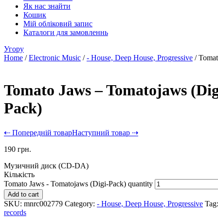
Як нас знайти
Кошик
Мій обліковий запис
Каталоги для замовленнь
Угору
Home
/
Electronic Music
/
- House, Deep House, Progressive
/ Tomat
Tomato Jaws – Tomatojaws (Dig
Pack)
⇠ Попередній товар
Наступний товар ⇢
190
грн.
Музичний диск (CD-DA)
Кількість
Tomato Jaws - Tomatojaws (Digi-Pack) quantity
Add to cart
SKU:
mnrc002779
Category:
- House, Deep House, Progressive
Tag
records