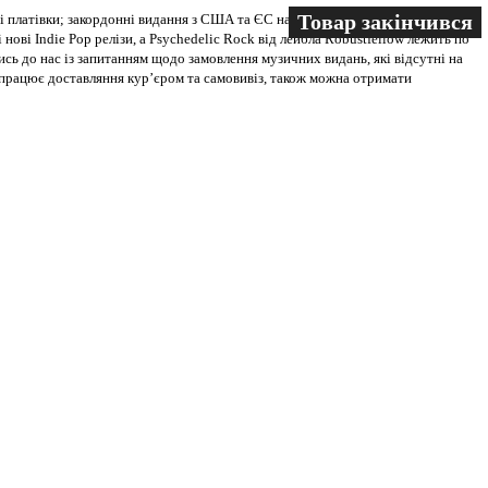
Товар закінчився
Товар закінчився
 платівки; закордонні видання з США та ЄС на всіх носіях. В магазині
 нові Indie Pop релізи, а Psychedelic Rock від лейбла Robustfellow лежить по
ись до нас із запитанням щодо замовлення музичних видань, які відсутні на
ві працює доставляння кур’єром та самовивіз, також можна отримати