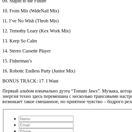
09. StapIn to the Future
10. From Mix (WideNail Mix)
11. I’ve No Wish (Throb Mix)
12. Temothy Leary (Kex Work Mix)
13. Keep So Calm
14. Stereo Cassette Player
15. Fisherman’s
16. Robotic Endless Party (Junior Mix)
BONUS TRACK: 17. I Want
Первый альбом изначально дуэта “Tomato Jaws”. Музыка, котора
энергия техно здесь перемешана с несколько трансовыми настр
возникает такое смешанное, но приятное чувство – бодрого рел