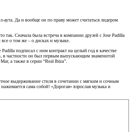
-аута. Да и вообще он по праву может считаться лидером
о так. Сначала была встреча в компании друзей с Jose Padilla
все о том же – о дисках и музыке.
Padilla подписал с ним контракт на целый год в качестве
ов, в частности он был первым выпускающим знаменитой
ar, а также в серии “Real Ibiza”.
мотное выдерживание стиля в сочетании с мягким и сочным
нажимается сама собой! «Дорогая» взрослая музыка и