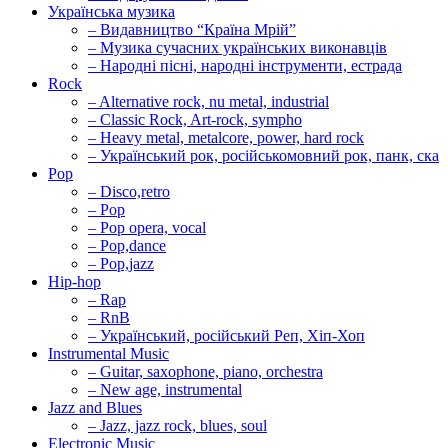
Українська музика
– Видавництво “Країна Мрій”
– Музика сучасних українських виконавців
– Народні пісні, народні інструменти, естрада
Rock
– Alternative rock, nu metal, industrial
– Classic Rock, Art-rock, sympho
– Heavy metal, metalcore, power, hard rock
– Український рок, російськомовний рок, панк, ска
Pop
– Disco,retro
– Pop
– Pop opera, vocal
– Pop,dance
– Pop,jazz
Hip-hop
– Rap
– RnB
– Український, російський Реп, Хіп-Хоп
Instrumental Music
– Guitar, saxophone, piano, orchestra
– New age, instrumental
Jazz and Blues
– Jazz, jazz rock, blues, soul
Electronic Music