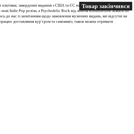
Товар закінчився
Товар закінчився
 платівки; закордонні видання з США та ЄС на всіх носіях. В магазині
 нові Indie Pop релізи, а Psychedelic Rock від лейбла Robustfellow лежить по
ись до нас із запитанням щодо замовлення музичних видань, які відсутні на
ві працює доставляння кур’єром та самовивіз, також можна отримати