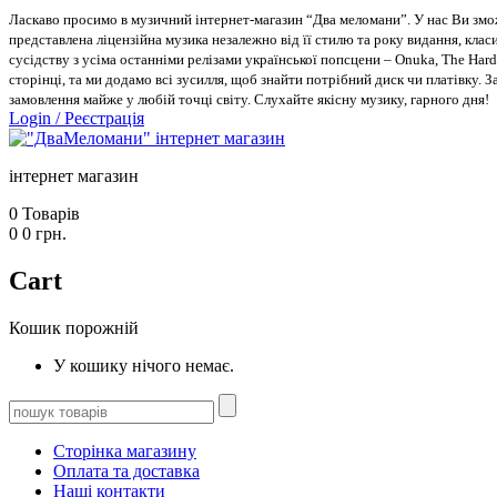
Ласкаво просимо в музичний інтернет-магазин “Два меломани”. У нас Ви зможе
представлена ліцензійна музика незалежно від її стилю та року видання, класи
сусідству з усіма останніми релізами української попсцени – Onuka, The Hard
сторінці, та ми додамо всі зусилля, щоб знайти потрібний диск чи платівку. 
замовлення майже у любій точці світу. Слухайте якісну музику, гарного дня!
Login
/
Реєстрація
інтернет магазин
0
Товарів
0
0
грн.
Cart
Кошик порожній
У кошику нічого немає.
Сторінка магазину
Оплата та доставка
Наші контакти