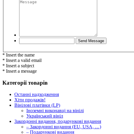
* Insert the name
* Insert a valid email
* Insert a subject
* Insert a message
Категорії товарів
Останні надходження
Хіти продажів!
Вінілові платівки (LP)
Іноземні виконавці на вінілі
Український вініл
Закордонні видання, подарункові видання
– Закордонні видання (EU, USA, …)
– Подарункові видання