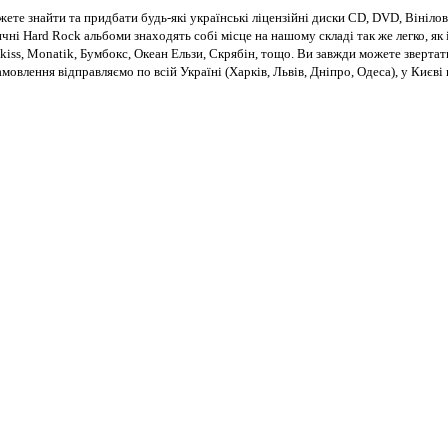
те знайти та придбати будь-які українські ліцензійні диски CD, DVD, Вінілові
чні Hard Rock альбоми знаходять собі місце на нашому складі так же легко, як і
kiss, Monatik, Бумбокс, Океан Ельзи, Скрябін, тощо. Ви завжди можете звертат
Замовлення відправляємо по всій Україні (Харків, Львів, Дніпро, Одеса), у Киє