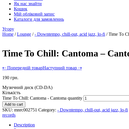
Як нас знайти
Кошик
Мій обліковий запис
Каталоги для замовленнь
Угору
Home
/
Lounge
/
- Downtempo, chill-out, acid jazz, lo-fi
/ Time To C
Time To Chill: Cantoma – Can
⇠ Попередній товар
Наступний товар ⇢
190
грн.
Музичний диск (CD-DA)
Кількість
Time To Chill: Cantoma - Cantoma quantity
Add to cart
SKU:
mnrc002751
Category:
- Downtempo, chill-out, acid jazz, lo-fi
records
Description