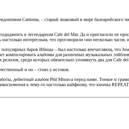
вдонимом Cantoma, – старый знакомый в мире балеарийского чил
подиджеить в легендарном Cafe del Mar. Да и пригласили не прост
настолько интересным, что проговорили они несколько часов, и 
х популярных баров Ибицы – был настолько впечатляющ, что Jose 
инает компилировать альбомы для различных музыкальных лэйбл
 релизов, среди которых обязательно упомянуть два для Cafe del M
ественный и он – стоял у истоков.
работы, дебютный альбом Phil Mison-a перед нами. Тонкое и гра
косновения к чему-то настолько кайфному, что кнопка REPEAT 