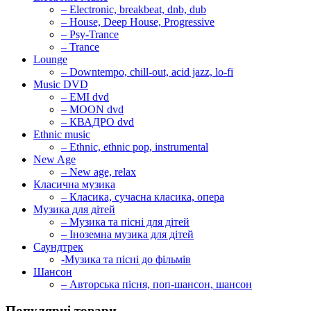
– Electronic, breakbeat, dnb, dub
– House, Deep House, Progressive
– Psy-Trance
– Trance
Lounge
– Downtempo, chill-out, acid jazz, lo-fi
Music DVD
– EMI dvd
– MOON dvd
– КВАДРО dvd
Ethnic music
– Ethnic, ethnic pop, instrumental
New Age
– New age, relax
Класична музика
– Класика, сучасна класика, опера
Музика для дітей
– Музика та пісні для дітей
– Іноземна музика для дітей
Саундтрек
-Музика та пісні до фільмів
Шансон
– Авторська пісня, поп-шансон, шансон
Популярні товари