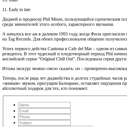
11. Early to late
Диджей и продюсер Phil Mison, пользующийся сценическим псе
среди зачинателей этого особого, характерного звучания.
А началось все аж в далеком 1993 году, когда Фила пригласили 
на Tag Records. Для обоих профессионалов общение получилось 
Успех первого действа Cantoma в Cafe del Mar – одном из самы
резидента. В этот чудесный и плодотворный период Phil нач
английской серии “Original Chill Out”. Последовала серия других
Итожа экскурс можно смело сказать: он – проверенно-высококач
Теперь, после ряда лет диджейства и долгих студийных часов 
«живым» звуком, присущим Балеарике, оставляет ощущения при
абсолютный подарок для тех, кто понимает.