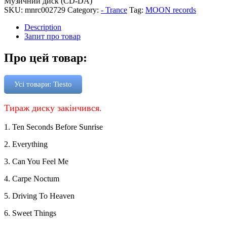
Музичний диск (CD-DA)
SKU:
mnrc002729
Category:
- Trance
Tag:
MOON records
Description
Запит про товар
Про цей товар:
Усі товари: Tiesto
Тираж диску закінчився.
1. Ten Seconds Before Sunrise
2. Everything
3. Can You Feel Me
4. Carpe Noctum
5. Driving To Heaven
6. Sweet Things