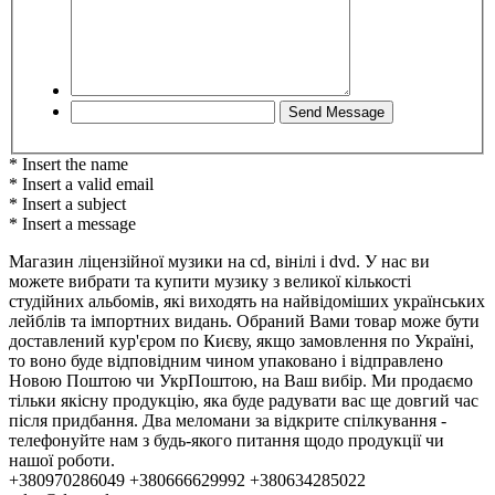
* Insert the name
* Insert a valid email
* Insert a subject
* Insert a message
Магазин ліцензійної музики на cd, вінілі і dvd. У нас ви
можете вибрати та купити музику з великої кількості
студійних альбомів, які виходять на найвідоміших українських
лейблів та імпортних видань. Обраний Вами товар може бути
доставлений кур'єром по Києву, якщо замовлення по Україні,
то воно буде відповідним чином упаковано і відправлено
Новою Поштою чи УкрПоштою, на Ваш вибір. Ми продаємо
тільки якісну продукцію, яка буде радувати вас ще довгий час
після придбання. Два меломани за відкрите спілкування -
телефонуйте нам з будь-якого питання щодо продукції чи
нашої роботи.
+380970286049 +380666629992 +380634285022