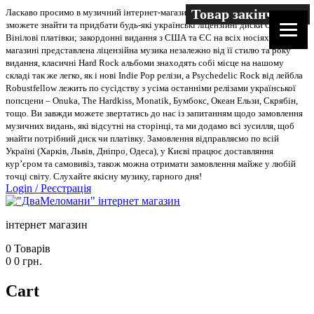
Товар закінчився
Ласкаво просимо в музичний інтернет-магазин “Два меломани”. У нас Ви
зможете знайти та придбати будь-які українські ліцензійні диски CD, DVD,
Вінілові платівки; закордонні видання з США та ЄС на всіх носіях. В
магазині представлена ліцензійна музика незалежно від її стилю та року
видання, класичні Hard Rock альбоми знаходять собі місце на нашому
складі так же легко, як і нові Indie Pop релізи, а Psychedelic Rock від лейбла
Robustfellow лежить по сусідству з усіма останніми релізами української
попсцени – Onuka, The Hardkiss, Monatik, Бумбокс, Океан Ельзи, Скрябін,
тощо. Ви завжди можете звертатись до нас із запитанням щодо замовлення
музичних видань, які відсутні на сторінці, та ми додамо всі зусилля, щоб
знайти потрібний диск чи платівку. Замовлення відправляємо по всій
Україні (Харків, Львів, Дніпро, Одеса), у Києві працює доставляння
кур’єром та самовивіз, також можна отримати замовлення майже у любій
точці світу. Слухайте якісну музику, гарного дня!
Login
/
Реєстрація
інтернет магазин
0
Товарів
0
0
грн.
Cart