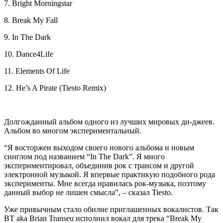
7. Bright Morningstar
8. Break My Fall
9. In The Dark
10. Dance4Life
11. Elements Of Life
12. He’s A Pirate (Tiesto Remix)
Долгожданный альбом одного из лучших мировых ди-джеев.
Альбом во многом экспериментальный.
“Я восторжен выходом своего нового альбома и новым
синглом под названием “In The Dark”. Я много
экспериментировал, объединив рок с трансом и другой
электронной музыкой. Я впервые практикую подобного рода
эксперименты. Мне всегда нравилась рок-музыка, поэтому
данный выбор не лишен смысла”, – сказал Tiesto.
Уже привычным стало обилие приглашенных вокалистов. Так
BT aka Brian Transeu исполнил вокал для трека “Break My