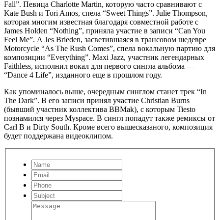
Fall”. Певица Charlotte Martin, которую часто сравнивают с
Kate Bush и Tori Amos, спела “Sweet Things”. Julie Thompson,
которая многим известная благодаря совместной работе с
James Holden “Nothing”, приняла участие в записи “Can You
Feel Me”. А Jes Brieden, засветившаяся в трансовом шедевре
Motorcycle “As The Rush Comes”, спела вокальную партию для
композиции “Everything”. Maxi Jazz, участник легендарных
Faithless, исполнил вокал для первого сингла альбома —
“Dance 4 Life”, изданного еще в прошлом году.
Как упоминалось выше, очередным синглом станет трек “In
The Dark”. В его записи принял участие Christian Burns
(бывший участник коллектива BBMak), с которым Tiesto
познамился через Myspace. В сингл попадут также ремиксы от
Carl B и Dirty South. Кроме всего вышесказаного, композиция
будет поддержана видеоклипом.