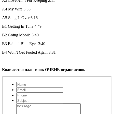
A3
Love Ain’t For Keeping
2:11
A4
My Wife
3:35
A5
Song Is Over
6:16
B1
Getting In Tune
4:49
B2
Going Mobile
3:40
B3
Behind Blue Eyes
3:40
B4
Won’t Get Fooled Again
8:31
Количество пластинок ОЧЕНЬ ограниченно.