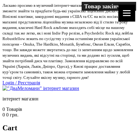
Товар закінчився
Ласкаво просимо в музичний інтернет-магазин “Два меломани”. У нас Ви
зможете знайти та придбати будь-які українські ліцензійні диски CD, DVD,
Вінілові платівки; закордонні видання з США та ЄС на всіх носіях. В
магазині представлена ліцензійна музика незалежно від її стилю та року
видання, класичні Hard Rock альбоми знаходять собі місце на нашому
складі так же легко, як і нові Indie Pop релізи, а Psychedelic Rock від лейбла
Robustfellow лежить по сусідству з усіма останніми релізами української
попсцени – Onuka, The Hardkiss, Monatik, Бумбокс, Океан Ельзи, Скрябін,
тощо. Ви завжди можете звертатись до нас із запитанням щодо замовлення
музичних видань, які відсутні на сторінці, та ми додамо всі зусилля, щоб
знайти потрібний диск чи платівку. Замовлення відправляємо по всій
Україні (Харків, Львів, Дніпро, Одеса), у Києві працює доставляння
кур’єром та самовивіз, також можна отримати замовлення майже у любій
точці світу. Слухайте якісну музику, гарного дня!
Login
/
Реєстрація
інтернет магазин
0
Товарів
0
0
грн.
Cart