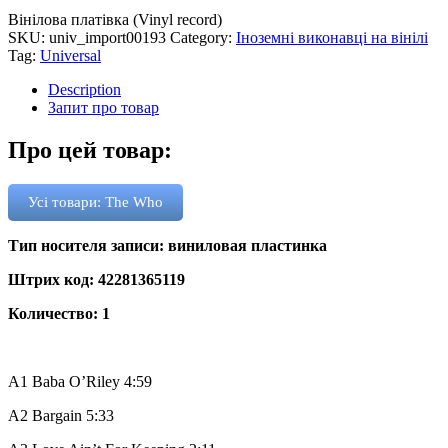
Вінілова платівка (Vinyl record)
SKU:
univ_import00193
Category:
Іноземні виконавці на вінілі
Tag:
Universal
Description
Запит про товар
Про цей товар:
Усі товари: The Who
Тип носителя записи: виниловая пластинка
Штрих код: 42281365119
Количество: 1
A1
Baba O’Riley
4:59
A2
Bargain
5:33