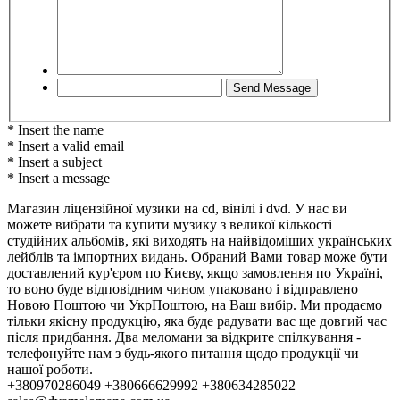
* Insert the name
* Insert a valid email
* Insert a subject
* Insert a message
Магазин ліцензійної музики на cd, вінілі і dvd. У нас ви
можете вибрати та купити музику з великої кількості
студійних альбомів, які виходять на найвідоміших українських
лейблів та імпортних видань. Обраний Вами товар може бути
доставлений кур'єром по Києву, якщо замовлення по Україні,
то воно буде відповідним чином упаковано і відправлено
Новою Поштою чи УкрПоштою, на Ваш вибір. Ми продаємо
тільки якісну продукцію, яка буде радувати вас ще довгий час
після придбання. Два меломани за відкрите спілкування -
телефонуйте нам з будь-якого питання щодо продукції чи
нашої роботи.
+380970286049 +380666629992 +380634285022