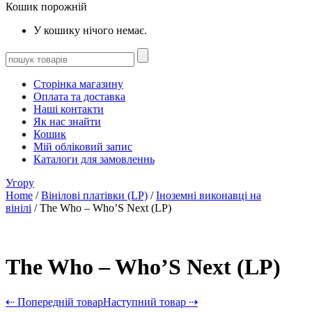
Кошик порожній
У кошику нічого немає.
Сторінка магазину
Оплата та доставка
Наші контакти
Як нас знайти
Кошик
Мій обліковий запис
Каталоги для замовленнь
Угору
Home
/
Вінілові платівки (LP)
/
Іноземні виконавці на
вінілі
/ The Who – Who’S Next (LP)
The Who – Who’S Next (LP)
⇠ Попередній товар
Наступний товар ⇢