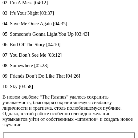
02. I’m A Mess [04:12]
03. It’s Your Night [03:37]
04. Save Me Once Again [04:35]
05. Someone’s Gonna Light You Up [03:43]
06. End Of The Story [04:10]
07. You Don’t See Me [03:12]
08. Somewhere [05:28]
09. Friends Don’t Do Like That [04:26]
10. Sky [03:58]
В новом альбоме “The Rasmus” удалось сохранить
узнаваемость, благодаря сохранившемуся симбиозу
лиричности и трагизма, столь полюбившемуся публике.
Однако, в этой работе особенно очевидно желание
музыкантов уйти от собственных «штампов» и создать новое
звучание.