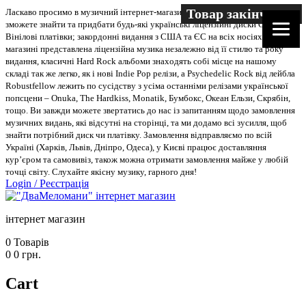
Товар закінчився
Ласкаво просимо в музичний інтернет-магазин “Два меломани”. У нас Ви
зможете знайти та придбати будь-які українські ліцензійні диски CD, DVD,
Вінілові платівки; закордонні видання з США та ЄС на всіх носіях. В
магазині представлена ліцензійна музика незалежно від її стилю та року
видання, класичні Hard Rock альбоми знаходять собі місце на нашому
складі так же легко, як і нові Indie Pop релізи, а Psychedelic Rock від лейбла
Robustfellow лежить по сусідству з усіма останніми релізами української
попсцени – Onuka, The Hardkiss, Monatik, Бумбокс, Океан Ельзи, Скрябін,
тощо. Ви завжди можете звертатись до нас із запитанням щодо замовлення
музичних видань, які відсутні на сторінці, та ми додамо всі зусилля, щоб
знайти потрібний диск чи платівку. Замовлення відправляємо по всій
Україні (Харків, Львів, Дніпро, Одеса), у Києві працює доставляння
кур’єром та самовивіз, також можна отримати замовлення майже у любій
точці світу. Слухайте якісну музику, гарного дня!
Login
/
Реєстрація
інтернет магазин
0
Товарів
0
0
грн.
Cart