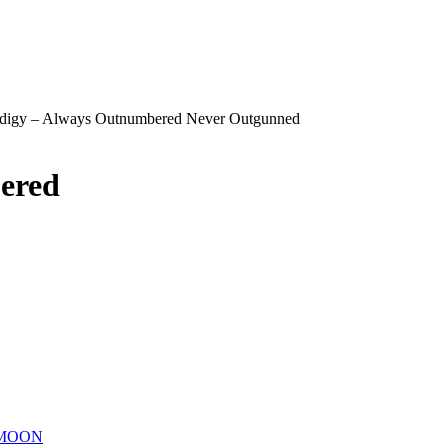
odigy – Always Outnumbered Never Outgunned
ered
MOON