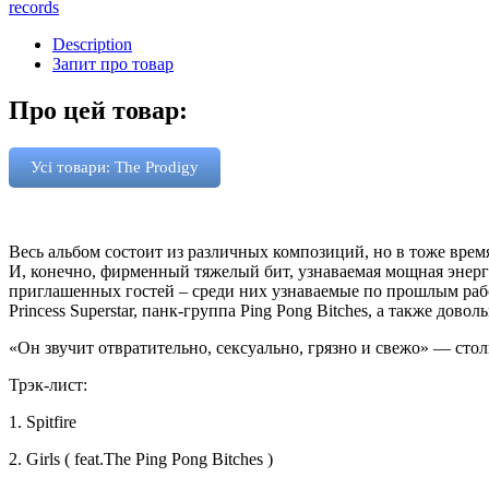
records
Description
Запит про товар
Про цей товар:
Усі товари: The Prodigy
Весь альбом состоит из различных композиций, но в тоже врем
И, конечно, фирменный тяжелый бит, узнаваемая мощная энерг
приглашенных гостей – среди них узнаваемые по прошлым работа
Princess Superstar, панк-группа Ping Pong Bitches, а также дов
«Он звучит отвратительно, сексуально, грязно и свежо» — сто
Трэк-лист:
1. Spitfire
2. Girls ( feat.The Ping Pong Bitches )