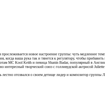
я прослеживается новое настроение группы: чуть медленнее тем
ия, когда ваша рука так и тянется к регулятору, чтобы прибав
м МС Kool Keith и певица Shanin Badar, популярный в Англии рэ
ольно интересный творческий союз с голливудской актрисой Juliet
ль лестно отозвался о своем детище лидер и композитор группы