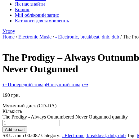
Як нас знайти
Кошик
Мій обліковий запис
Каталоги для замовленнь
Угору
Home
/
Electronic Music
/
- Electronic, breakbeat, dnb, dub
/ The Pr
The Prodigy – Always Outnumb
Never Outgunned
⇠ Попередній товар
Наступний товар ⇢
190
грн.
Музичний диск (CD-DA)
Кількість
The Prodigy - Always Outnumbered Never Outgunned quantity
Add to cart
SKU:
mnrc002087
Category:
- Electronic, breakbeat, dnb, dub
Tag: