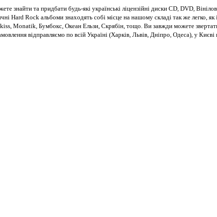
те знайти та придбати будь-які українські ліцензійні диски CD, DVD, Вінілові
чні Hard Rock альбоми знаходять собі місце на нашому складі так же легко, як і
kiss, Monatik, Бумбокс, Океан Ельзи, Скрябін, тощо. Ви завжди можете звертат
Замовлення відправляємо по всій Україні (Харків, Львів, Дніпро, Одеса), у Киє