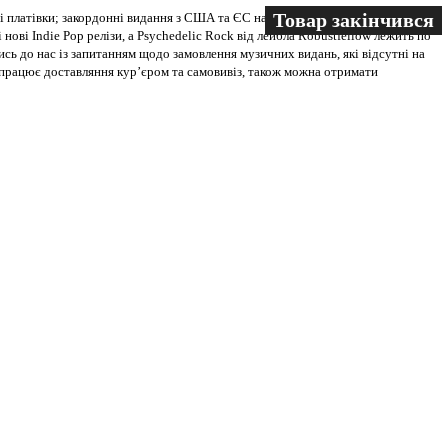
Товар закінчився
Товар закінчився
 платівки; закордонні видання з США та ЄС на всіх носіях. В магазині
 нові Indie Pop релізи, а Psychedelic Rock від лейбла Robustfellow лежить по
ись до нас із запитанням щодо замовлення музичних видань, які відсутні на
ві працює доставляння кур’єром та самовивіз, також можна отримати