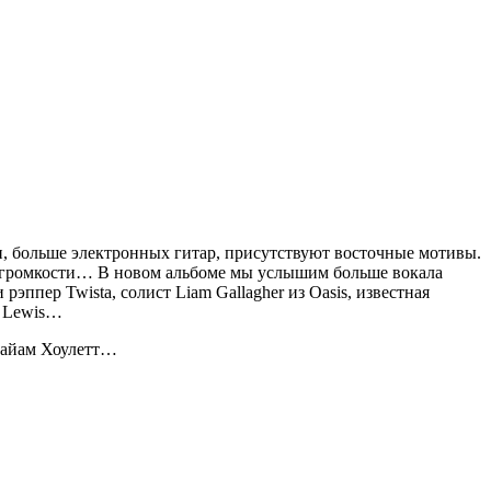
п, больше электронных гитар, присутствуют восточные мотивы.
ить громкости… В новом альбоме мы услышим больше вокала
ппер Twista, солист Liam Gallagher из Oasis, известная
te Lewis…
 Лайам Хоулетт…