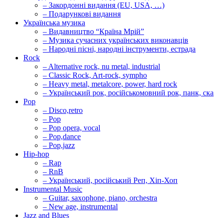
– Закордонні видання (EU, USA, …)
– Подарункові видання
Українська музика
– Видавництво “Країна Мрій”
– Музика сучасних українських виконавців
– Народні пісні, народні інструменти, естрада
Rock
– Alternative rock, nu metal, industrial
– Classic Rock, Art-rock, sympho
– Heavy metal, metalcore, power, hard rock
– Український рок, російськомовний рок, панк, ска
Pop
– Disco,retro
– Pop
– Pop opera, vocal
– Pop,dance
– Pop,jazz
Hip-hop
– Rap
– RnB
– Український, російський Реп, Хіп-Хоп
Instrumental Music
– Guitar, saxophone, piano, orchestra
– New age, instrumental
Jazz and Blues