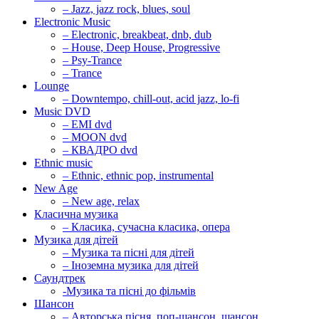
– Jazz, jazz rock, blues, soul
Electronic Music
– Electronic, breakbeat, dnb, dub
– House, Deep House, Progressive
– Psy-Trance
– Trance
Lounge
– Downtempo, chill-out, acid jazz, lo-fi
Music DVD
– EMI dvd
– MOON dvd
– КВАДРО dvd
Ethnic music
– Ethnic, ethnic pop, instrumental
New Age
– New age, relax
Класична музика
– Класика, сучасна класика, опера
Музика для дітей
– Музика та пісні для дітей
– Іноземна музика для дітей
Саундтрек
-Музика та пісні до фільмів
Шансон
– Авторська пісня, поп-шансон, шансон