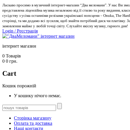
Ласкаво просимо в музичний інтернет-магазин “Два меломани”. У нас Ви зможе
представлена ліцензійна музика незалежно від її стилю та року видання, класи
сусідству з усіма останніми релізами української попсцени – Onuka, The Hard
сторінці, та ми додамо всі зусилля, щоб знайти потрібний диск чи платівку. 
замовлення майже у любій точці світу. Слухайте якісну музику, гарного дня!
Login
/
Реєстрація
інтернет магазин
0
Товарів
0
0
грн.
Cart
Кошик порожній
У кошику нічого немає.
Сторінка магазину
Оплата та доставка
Наші контакти