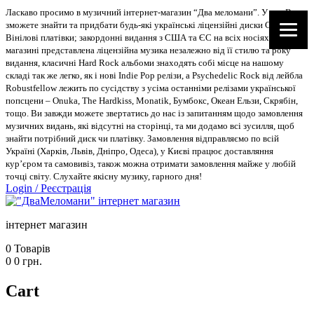
Ласкаво просимо в музичний інтернет-магазин “Два меломани”. У нас Ви
зможете знайти та придбати будь-які українські ліцензійні диски CD, DVD,
Вінілові платівки; закордонні видання з США та ЄС на всіх носіях. В
магазині представлена ліцензійна музика незалежно від її стилю та року
видання, класичні Hard Rock альбоми знаходять собі місце на нашому
складі так же легко, як і нові Indie Pop релізи, а Psychedelic Rock від лейбла
Robustfellow лежить по сусідству з усіма останніми релізами української
попсцени – Onuka, The Hardkiss, Monatik, Бумбокс, Океан Ельзи, Скрябін,
тощо. Ви завжди можете звертатись до нас із запитанням щодо замовлення
музичних видань, які відсутні на сторінці, та ми додамо всі зусилля, щоб
знайти потрібний диск чи платівку. Замовлення відправляємо по всій
Україні (Харків, Львів, Дніпро, Одеса), у Києві працює доставляння
кур’єром та самовивіз, також можна отримати замовлення майже у любій
точці світу. Слухайте якісну музику, гарного дня!
Login
/
Реєстрація
інтернет магазин
0
Товарів
0
0
грн.
Cart