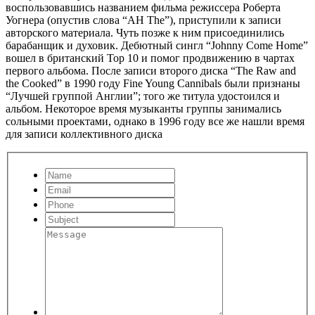
воспользовавшись названием фильма режиссера Роберта
Уогнера (опустив слова “АН The”), приступили к записи
авторского материала. Чуть позже к ним присоединились
барабанщик и духовик. Дебютный сингл “Johnny Come Home”
вошел в британский Тор 10 и помог продвижению в чартах
первого альбома. После записи второго диска “The Raw and
the Cooked” в 1990 году Fine Young Cannibals были признаны
“Лучшей группой Англии”; того же титула удостоился и
альбом. Некоторое время музыканты группы занимались
сольными проектами, однако в 1996 году все же нашли время
для записи коллективного диска