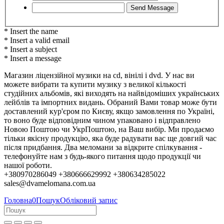
* Insert the name
* Insert a valid email
* Insert a subject
* Insert a message
Магазин ліцензійної музики на cd, вінілі і dvd. У нас ви
можете вибрати та купити музику з великої кількості
студійних альбомів, які виходять на найвідоміших українських
лейблів та імпортних видань. Обраний Вами товар може бути
доставлений кур'єром по Києву, якщо замовлення по Україні,
то воно буде відповідним чином упаковано і відправлено
Новою Поштою чи УкрПоштою, на Ваш вибір. Ми продаємо
тільки якісну продукцію, яка буде радувати вас ще довгий час
після придбання. Два меломани за відкрите спілкування -
телефонуйте нам з будь-якого питання щодо продукції чи
нашої роботи.
+380970286049 +380666629992 +380634285022
sales@dvamelomana.com.ua
Головна
0
Пошук
Обліковий запис