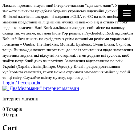
Ласкаво просимо в музичний інтернет-магазин “Два меломани”. У нас Ви
зможете знайти та придбати будь-які українські ліцензійні диски CD, DVD,
Вінілові платівки; закордонні видання з США та ЄС на всіх носіях. В
магазині представлена ліцензійна музика незалежно від її стилю та року
видання, класичні Hard Rock альбоми знаходять собі місце на нашому
складі так же легко, як і нові Indie Pop релізи, а Psychedelic Rock від лейбла
Robustfellow лежить по сусідству з усіма останніми релізами української
попсцени – Onuka, The Hardkiss, Monatik, Бумбокс, Океан Ельзи, Скрябін,
тощо. Ви завжди можете звертатись до нас із запитанням щодо замовлення
музичних видань, які відсутні на сторінці, та ми додамо всі зусилля, щоб
знайти потрібний диск чи платівку. Замовлення відправляємо по всій
Україні (Харків, Львів, Дніпро, Одеса), у Києві працює доставляння
кур’єром та самовивіз, також можна отримати замовлення майже у любій
точці світу. Слухайте якісну музику, гарного дня!
Login
/
Реєстрація
інтернет магазин
0
Товарів
0
0
грн.
Cart