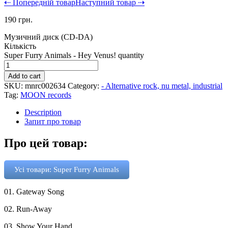
⇠ Попередній товар
Наступний товар ⇢
190
грн.
Музичний диск (CD-DA)
Кількість
Super Furry Animals - Hey Venus! quantity
Add to cart
SKU:
mnrc002634
Category:
- Alternative rock, nu metal, industrial
Tag:
MOON records
Description
Запит про товар
Про цей товар:
Усі товари: Super Furry Animals
01. Gateway Song
02. Run-Away
03. Show Your Hand