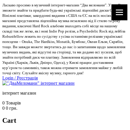
Ласкаво просимо в музичний інтернет-магазин “Два меломани”. У нас Ви
зможете знайти та придбати будь-які українські ліцензійні диски CD, DVD,
Вінілові платівки; закордонні видання з США та ЄС на всіх носіях. В
магазині представлена ліцензійна музика незалежно від її стилю та року
видання, класичні Hard Rock альбоми знаходять собі місце на нашому
складі так же легко, як і нові Indie Pop релізи, а Psychedelic Rock від лейбла
Robustfellow лежить по сусідству з усіма останніми релізами української
попсцени – Onuka, The Hardkiss, Monatik, Бумбокс, Океан Ельзи, Скрябін,
тощо. Ви завжди можете звертатись до нас із запитанням щодо замовлення
музичних видань, які відсутні на сторінці, та ми додамо всі зусилля, щоб
знайти потрібний диск чи платівку. Замовлення відправляємо по всій
Україні (Харків, Львів, Дніпро, Одеса), у Києві працює доставляння
кур’єром та самовивіз, також можна отримати замовлення майже у любій
точці світу. Слухайте якісну музику, гарного дня!
Login
/
Реєстрація
інтернет магазин
0
Товарів
0
0
грн.
Cart