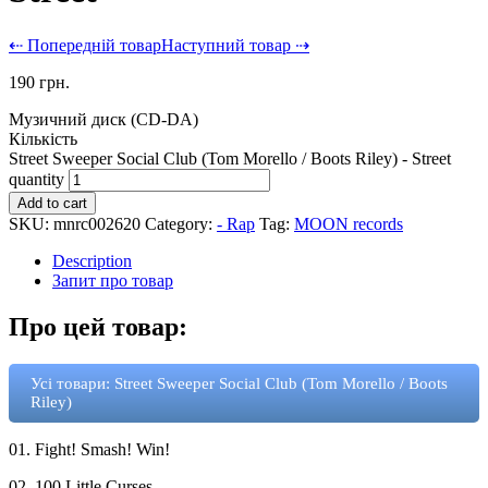
⇠ Попередній товар
Наступний товар ⇢
190
грн.
Музичний диск (CD-DA)
Кількість
Street Sweeper Social Club (Tom Morello / Boots Riley) - Street
quantity
Add to cart
SKU:
mnrc002620
Category:
- Rap
Tag:
MOON records
Description
Запит про товар
Про цей товар:
Усі товари: Street Sweeper Social Club (Tom Morello / Boots
Riley)
01. Fight! Smash! Win!
02. 100 Little Curses