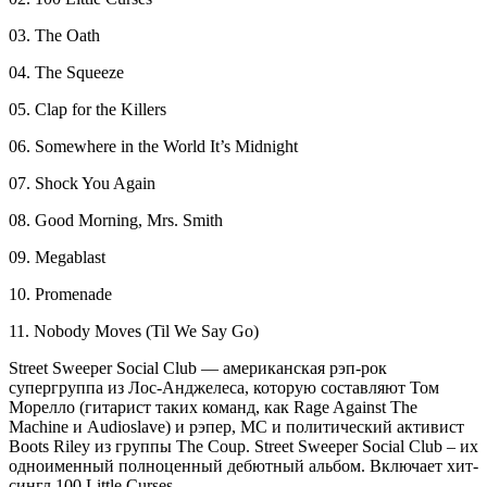
03. The Oath
04. The Squeeze
05. Clap for the Killers
06. Somewhere in the World It’s Midnight
07. Shock You Again
08. Good Morning, Mrs. Smith
09. Megablast
10. Promenade
11. Nobody Moves (Til We Say Go)
Street Sweeper Social Club — американская рэп-рок
супергруппа из Лос-Анджелеса, которую составляют Том
Морелло (гитарист таких команд, как Rage Against The
Machine и Audioslave) и рэпер, MC и политический активист
Boots Riley из группы The Coup. Street Sweeper Social Club – их
одноименный полноценный дебютный альбом. Включает хит-
сингл 100 Little Curses.