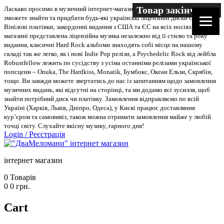
Товар закінчився
Ласкаво просимо в музичний інтернет-магазин “Два меломани”. У нас Ви
зможете знайти та придбати будь-які українські ліцензійні диски CD, DVD,
Вінілові платівки; закордонні видання з США та ЄС на всіх носіях. В
магазині представлена ліцензійна музика незалежно від її стилю та року
видання, класичні Hard Rock альбоми знаходять собі місце на нашому
складі так же легко, як і нові Indie Pop релізи, а Psychedelic Rock від лейбла
Robustfellow лежить по сусідству з усіма останніми релізами української
попсцени – Onuka, The Hardkiss, Monatik, Бумбокс, Океан Ельзи, Скрябін,
тощо. Ви завжди можете звертатись до нас із запитанням щодо замовлення
музичних видань, які відсутні на сторінці, та ми додамо всі зусилля, щоб
знайти потрібний диск чи платівку. Замовлення відправляємо по всій
Україні (Харків, Львів, Дніпро, Одеса), у Києві працює доставляння
кур’єром та самовивіз, також можна отримати замовлення майже у любій
точці світу. Слухайте якісну музику, гарного дня!
Login
/
Реєстрація
інтернет магазин
0
Товарів
0
0
грн.
Cart