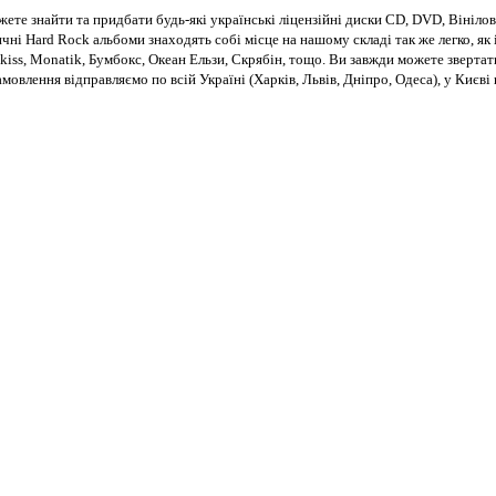
те знайти та придбати будь-які українські ліцензійні диски CD, DVD, Вінілові
чні Hard Rock альбоми знаходять собі місце на нашому складі так же легко, як і
kiss, Monatik, Бумбокс, Океан Ельзи, Скрябін, тощо. Ви завжди можете звертат
Замовлення відправляємо по всій Україні (Харків, Львів, Дніпро, Одеса), у Киє