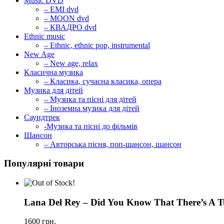
Music DVD
– EMI dvd
– MOON dvd
– КВАДРО dvd
Ethnic music
– Ethnic, ethnic pop, instrumental
New Age
– New age, relax
Класична музика
– Класика, сучасна класика, опера
Музика для дітей
– Музика та пісні для дітей
– Іноземна музика для дітей
Саундтрек
-Музика та пісні до фільмів
Шансон
– Авторська пісня, поп-шансон, шансон
Популярні товари
Lana Del Rey – Did You Know That There’s A T
1600
грн.