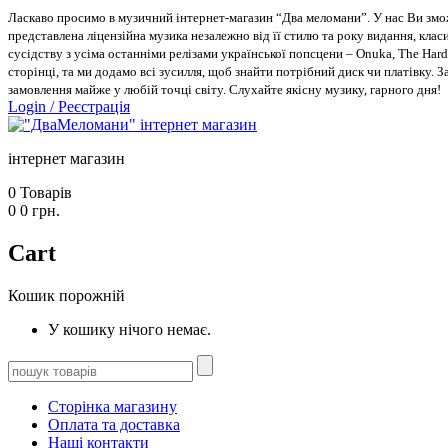
Ласкаво просимо в музичний інтернет-магазин “Два меломани”. У нас Ви зможе
представлена ліцензійна музика незалежно від її стилю та року видання, класи
сусідству з усіма останніми релізами української попсцени – Onuka, The Hard
сторінці, та ми додамо всі зусилля, щоб знайти потрібний диск чи платівку. 
замовлення майже у любій точці світу. Слухайте якісну музику, гарного дня!
Login
/
Реєстрація
інтернет магазин
0
Товарів
0
0
грн.
Cart
Кошик порожній
У кошику нічого немає.
Сторінка магазину
Оплата та доставка
Наші контакти