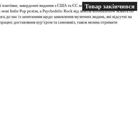
Товар закінчився
Товар закінчився
 платівки; закордонні видання з США та ЄС на всіх носіях. В магазині
 нові Indie Pop релізи, а Psychedelic Rock від лейбла Robustfellow лежить по
ись до нас із запитанням щодо замовлення музичних видань, які відсутні на
ві працює доставляння кур’єром та самовивіз, також можна отримати