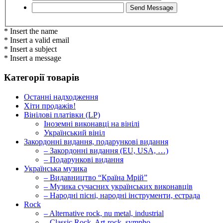
* Insert the name
* Insert a valid email
* Insert a subject
* Insert a message
Категорії товарів
Останні надходження
Хіти продажів!
Вінілові платівки (LP)
Іноземні виконавці на вінілі
Український вініл
Закордонні видання, подарункові видання
– Закордонні видання (EU, USA, …)
– Подарункові видання
Українська музика
– Видавництво “Країна Мрій”
– Музика сучасних українських виконавців
– Народні пісні, народні інструменти, естрада
Rock
– Alternative rock, nu metal, industrial
– Classic Rock, Art-rock, sympho