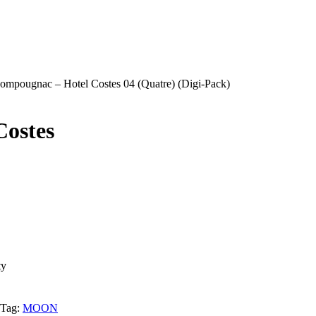
ompougnac – Hotel Costes 04 (Quatre) (Digi-Pack)
Costes
ty
Tag:
MOON