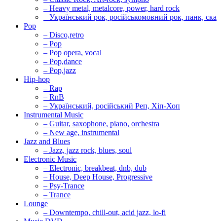
– Heavy metal, metalcore, power, hard rock
– Український рок, російськомовний рок, панк, ска
Pop
– Disco,retro
– Pop
– Pop opera, vocal
– Pop,dance
– Pop,jazz
Hip-hop
– Rap
– RnB
– Український, російський Реп, Хіп-Хоп
Instrumental Music
– Guitar, saxophone, piano, orchestra
– New age, instrumental
Jazz and Blues
– Jazz, jazz rock, blues, soul
Electronic Music
– Electronic, breakbeat, dnb, dub
– House, Deep House, Progressive
– Psy-Trance
– Trance
Lounge
– Downtempo, chill-out, acid jazz, lo-fi