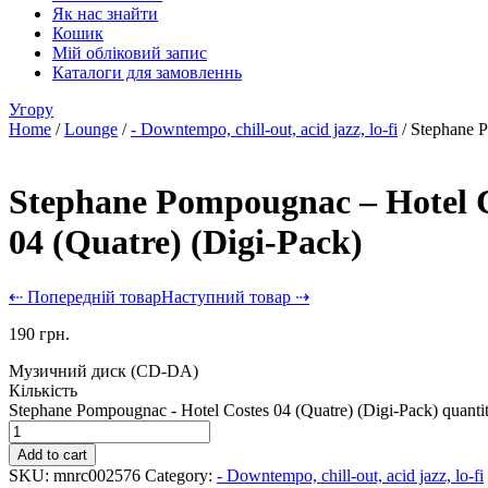
Як нас знайти
Кошик
Мій обліковий запис
Каталоги для замовленнь
Угору
Home
/
Lounge
/
- Downtempo, chill-out, acid jazz, lo-fi
/ Stephane P
Stephane Pompougnac – Hotel 
04 (Quatre) (Digi-Pack)
⇠ Попередній товар
Наступний товар ⇢
190
грн.
Музичний диск (CD-DA)
Кількість
Stephane Pompougnac - Hotel Costes 04 (Quatre) (Digi-Pack) quanti
Add to cart
SKU:
mnrc002576
Category:
- Downtempo, chill-out, acid jazz, lo-fi