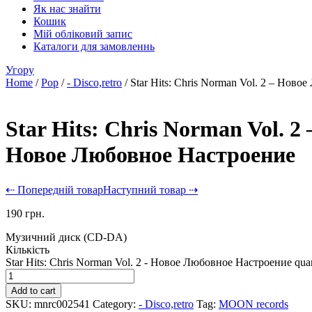
Як нас знайти
Кошик
Мій обліковий запис
Каталоги для замовленнь
Угору
Home
/
Pop
/
- Disco,retro
/ Star Hits: Chris Norman Vol. 2 – Нов
Star Hits: Chris Norman Vol. 2 
Новое Любовное Настроение
⇠ Попередній товар
Наступний товар ⇢
190
грн.
Музичний диск (CD-DA)
Кількість
Star Hits: Chris Norman Vol. 2 - Новое Любовное Настроение quan
Add to cart
SKU:
mnrc002541
Category:
- Disco,retro
Tag:
MOON records