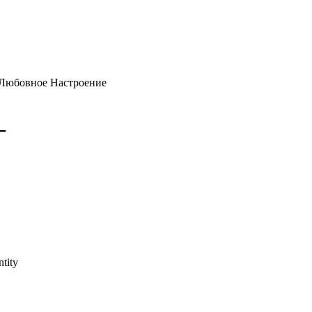
ое Любовное Настроение
–
tity