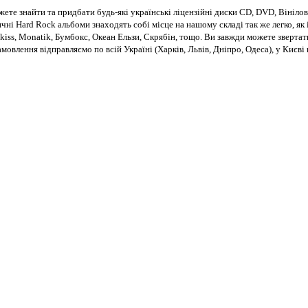
те знайти та придбати будь-які українські ліцензійні диски CD, DVD, Вінілові
чні Hard Rock альбоми знаходять собі місце на нашому складі так же легко, як і
kiss, Monatik, Бумбокс, Океан Ельзи, Скрябін, тощо. Ви завжди можете звертат
Замовлення відправляємо по всій Україні (Харків, Львів, Дніпро, Одеса), у Киє