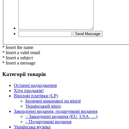
* Insert the name
* Insert a valid email
* Insert a subject
* Insert a message
Категорії товарів
Останні надходження
Хіти продажів!
Вінілові платівки (LP)
Іноземні виконавці на вінілі
Український вініл
Закордонні видання, подарункові видання
– Закордонні видання (EU, USA, …)
– Подарункові видання
Українська музика