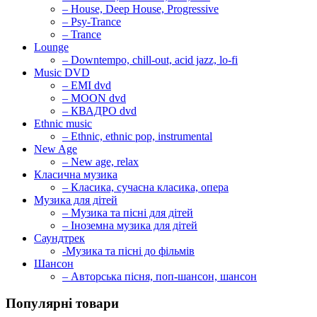
– House, Deep House, Progressive
– Psy-Trance
– Trance
Lounge
– Downtempo, chill-out, acid jazz, lo-fi
Music DVD
– EMI dvd
– MOON dvd
– КВАДРО dvd
Ethnic music
– Ethnic, ethnic pop, instrumental
New Age
– New age, relax
Класична музика
– Класика, сучасна класика, опера
Музика для дітей
– Музика та пісні для дітей
– Іноземна музика для дітей
Саундтрек
-Музика та пісні до фільмів
Шансон
– Авторська пісня, поп-шансон, шансон
Популярні товари