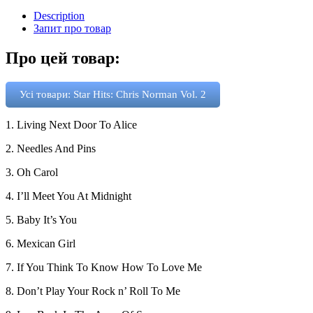
Description
Запит про товар
Про цей товар:
Усі товари: Star Hits: Chris Norman Vol. 2
1. Living Next Door To Alice
2. Needles And Pins
3. Oh Carol
4. I’ll Meet You At Midnight
5. Baby It’s You
6. Mexican Girl
7. If You Think To Know How To Love Me
8. Don’t Play Your Rock n’ Roll To Me