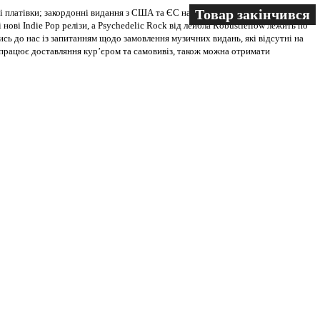
Товар закінчився
Товар закінчився
 платівки; закордонні видання з США та ЄС на всіх носіях. В магазині
 нові Indie Pop релізи, а Psychedelic Rock від лейбла Robustfellow лежить по
ись до нас із запитанням щодо замовлення музичних видань, які відсутні на
ві працює доставляння кур’єром та самовивіз, також можна отримати