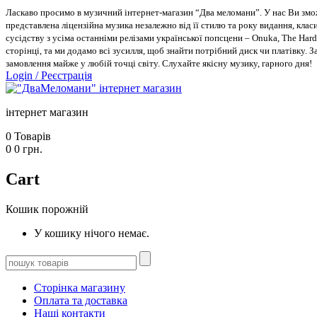
Ласкаво просимо в музичний інтернет-магазин “Два меломани”. У нас Ви зможе
представлена ліцензійна музика незалежно від її стилю та року видання, класи
сусідству з усіма останніми релізами української попсцени – Onuka, The Hard
сторінці, та ми додамо всі зусилля, щоб знайти потрібний диск чи платівку. 
замовлення майже у любій точці світу. Слухайте якісну музику, гарного дня!
Login
/
Реєстрація
інтернет магазин
0
Товарів
0
0
грн.
Cart
Кошик порожній
У кошику нічого немає.
Сторінка магазину
Оплата та доставка
Наші контакти