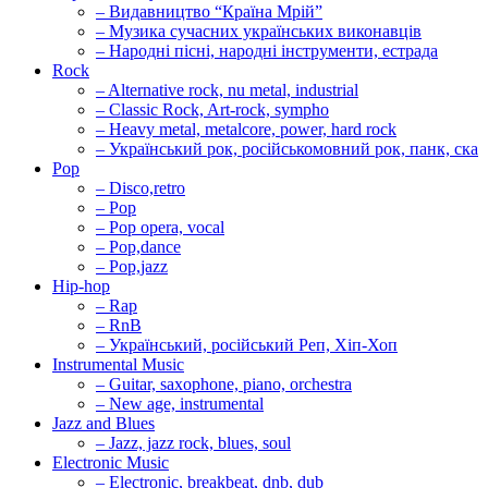
– Видавництво “Країна Мрій”
– Музика сучасних українських виконавців
– Народні пісні, народні інструменти, естрада
Rock
– Alternative rock, nu metal, industrial
– Classic Rock, Art-rock, sympho
– Heavy metal, metalcore, power, hard rock
– Український рок, російськомовний рок, панк, ска
Pop
– Disco,retro
– Pop
– Pop opera, vocal
– Pop,dance
– Pop,jazz
Hip-hop
– Rap
– RnB
– Український, російський Реп, Хіп-Хоп
Instrumental Music
– Guitar, saxophone, piano, orchestra
– New age, instrumental
Jazz and Blues
– Jazz, jazz rock, blues, soul
Electronic Music
– Electronic, breakbeat, dnb, dub