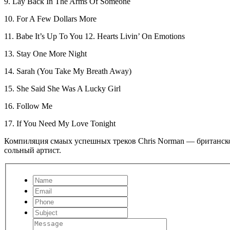
9. Lay Back In The Arms Of Someone
10. For A Few Dollars More
11. Babe It’s Up To You 12. Hearts Livin’ On Emotions
13. Stay One More Night
14. Sarah (You Take My Breath Away)
15. She Said She Was A Lucky Girl
16. Follow Me
17. If You Need My Love Tonight
Компиляция смаых успешных треков Chris Norman — британског
сольный артист.