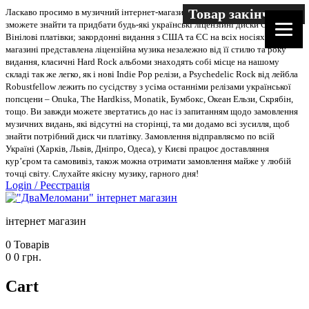
Товар закінчився
Ласкаво просимо в музичний інтернет-магазин “Два меломани”. У нас Ви
зможете знайти та придбати будь-які українські ліцензійні диски CD, DVD,
Вінілові платівки; закордонні видання з США та ЄС на всіх носіях. В
магазині представлена ліцензійна музика незалежно від її стилю та року
видання, класичні Hard Rock альбоми знаходять собі місце на нашому
складі так же легко, як і нові Indie Pop релізи, а Psychedelic Rock від лейбла
Robustfellow лежить по сусідству з усіма останніми релізами української
попсцени – Onuka, The Hardkiss, Monatik, Бумбокс, Океан Ельзи, Скрябін,
тощо. Ви завжди можете звертатись до нас із запитанням щодо замовлення
музичних видань, які відсутні на сторінці, та ми додамо всі зусилля, щоб
знайти потрібний диск чи платівку. Замовлення відправляємо по всій
Україні (Харків, Львів, Дніпро, Одеса), у Києві працює доставляння
кур’єром та самовивіз, також можна отримати замовлення майже у любій
точці світу. Слухайте якісну музику, гарного дня!
Login
/
Реєстрація
інтернет магазин
0
Товарів
0
0
грн.
Cart