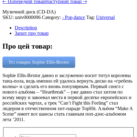
⇠ Попередній товар
Наступний товар ⇢
Музичний диск (CD-DA)
SKU:
univ0000096
Category:
- Pop,dance
Tag:
Universal
Description
Запит про товар
Про цей товар:
Усі товари: Sophie Ellis-Bextor
Sophie Ellis-Bextor давно и заслуженно носит титул королевы
танц-пола, ведь именно ей удалось вернуть диско на «гребень
волны» и сделать его вновь популярным. Первый сингл с
нового альбома – “Heartbreak” – уже давно стал хитом по
всему миру и завоевал места в первой десятке европейских и
российских чартах, а трек “Can’t Fight this Feeling” стал
лидером в отечественном хит-параде TopHit. Альбом “Make A
Scene” имеет все шансы стать главным поп-дэнс-альбомом
лета ’2011.